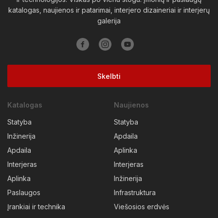
Trakų raj.
Ukmergės raj.
Utenos raj.
Varėnos raj.
katalogas, naujienos ir patarimai, interjero dizaineriai ir interjerų
galerija
Vilkaviškio raj.
Vilniaus raj.
Visagino sav.
Zarasų raj.
Skelbti
Katalogas
Naujienos
Statyba
Statyba
Inžinerija
Apdaila
Apdaila
Aplinka
Interjeras
Interjeras
Aplinka
Inžinerija
Paslaugos
Infrastruktura
Įrankiai ir technika
Viešosios erdvės