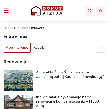
Toggle navigation
☰
Pradinis
»
Naujienos
»
Renovacija
Filtravimas
Visos naujienos
Apdaila
Apdovanojimai ir nominacijos
Aplinka
Architektūra
Renovacija
Darbų sauga - darbo rubai
Elektra mano namuose
Architektė Živilė Šimkutė – apie
asmeninę patirtį Kaune ir „(R)evoliuciją“
Infrastruktura
Interjeras
Inžinerija
Įstatymai ir reglamentai
NT projektai
NT rinka
Individualaus gyvenamojo namo
renovacijai kompensacija iki – 14500
Renovacija
Sprendimai
Statyba
Tiltai ir keliai
eurų