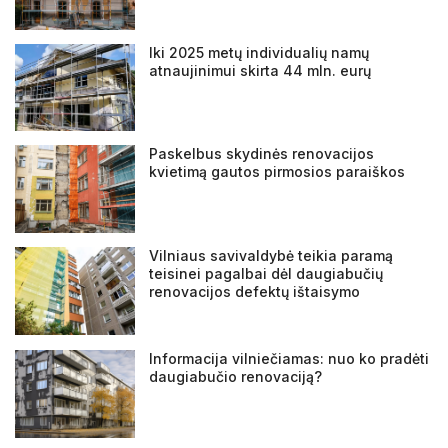
Viešosios erdvės
Iki 2025 metų individualių namų
atnaujinimui skirta 44 mln. eurų
Paskelbus skydinės renovacijos
kvietimą gautos pirmosios paraiškos
Vilniaus savivaldybė teikia paramą
teisinei pagalbai dėl daugiabučių
renovacijos defektų ištaisymo
Informacija vilniečiamas: nuo ko pradėti
daugiabučio renovaciją?