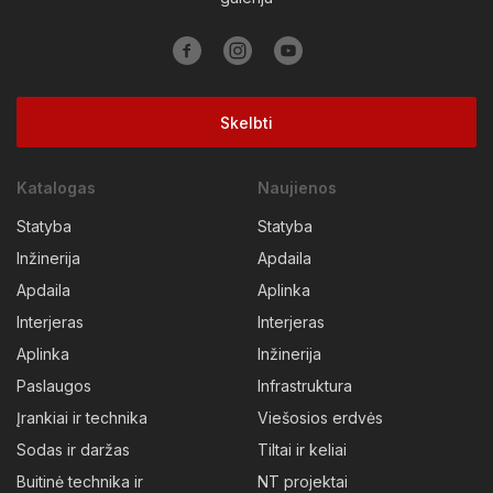
Skelbti
Katalogas
Naujienos
Statyba
Statyba
Inžinerija
Apdaila
Apdaila
Aplinka
Interjeras
Interjeras
Aplinka
Inžinerija
Paslaugos
Infrastruktura
Įrankiai ir technika
Viešosios erdvės
Sodas ir daržas
Tiltai ir keliai
Buitinė technika ir
NT projektai