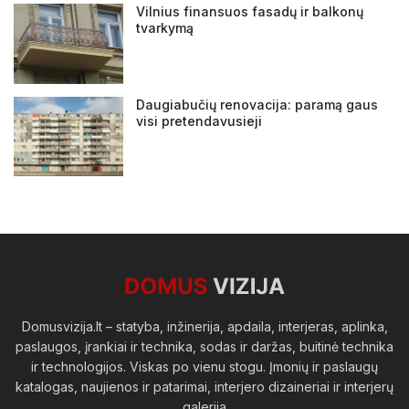
Vilnius finansuos fasadų ir balkonų
tvarkymą
Daugiabučių renovacija: paramą gaus
visi pretendavusieji
Domusvizija.lt – statyba, inžinerija, apdaila, interjeras, aplinka,
paslaugos, įrankiai ir technika, sodas ir daržas, buitinė technika
ir technologijos. Viskas po vienu stogu. Įmonių ir paslaugų
katalogas, naujienos ir patarimai, interjero dizaineriai ir interjerų
galerija