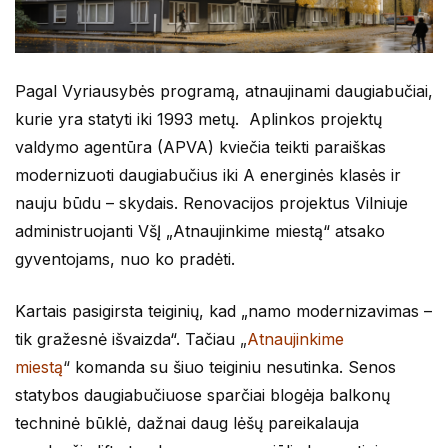
Pagal Vyriausybės programą, atnaujinami daugiabučiai,
kurie yra statyti iki 1993 metų. Aplinkos projektų
valdymo agentūra (APVA) kviečia teikti paraiškas
modernizuoti daugiabučius iki A energinės klasės ir
nauju būdu – skydais. Renovacijos projektus Vilniuje
administruojanti VšĮ „Atnaujinkime miestą“ atsako
gyventojams, nuo ko pradėti.
Kartais pasigirsta teiginių, kad „namo modernizavimas –
tik gražesnė išvaizda“. Tačiau
„
Atnaujinkime
miestą
“
komanda su šiuo teiginiu nesutinka. Senos
statybos daugiabučiuose sparčiai blogėja balkonų
techninė būklė, dažnai daug lėšų pareikalauja