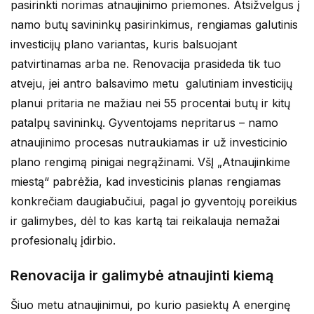
pasirinkti norimas atnaujinimo priemones. Atsižvelgus į
namo butų savininkų pasirinkimus, rengiamas galutinis
investicijų plano variantas, kuris balsuojant
patvirtinamas arba ne. Renovacija prasideda tik tuo
atveju, jei antro balsavimo metu galutiniam investicijų
planui pritaria ne mažiau nei 55 procentai butų ir kitų
patalpų savininkų. Gyventojams nepritarus – namo
atnaujinimo procesas nutraukiamas ir už investicinio
plano rengimą pinigai negrąžinami. VšĮ „Atnaujinkime
miestą“ pabrėžia, kad investicinis planas rengiamas
konkrečiam daugiabučiui, pagal jo gyventojų poreikius
ir galimybes, dėl to kas kartą tai reikalauja nemažai
profesionalų įdirbio.
Renovacija ir galimybė atnaujinti kiemą
Šiuo metu atnaujinimui, po kurio pasiektų A energinę