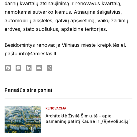
darnų kvartalų atsinaujinimą ir renovavus kvartalą,
nemokamai sutvarko kiemus. Atnaujina šaligatvius,
automobilių aikšteles, gatvių apšvietimą, vaikų žaidimų
erdves, stato suoliukus, apželdina teritorijas.
Besidomintys renovacija Vilniaus mieste kreipkitės el.
paštu info@amiestas.lt.
Facebook
Messenger
LinkedIn
Email
Dalintis
Panašūs straipsniai
RENOVACIJA
Architektė Živilė Šimkutė – apie
asmeninę patirtį Kaune ir „(R)evoliuciją“