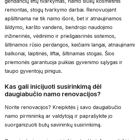
gendančių liftų tvarkymas, namo siūlių kosmetinis
remontas, stogų tvarkymo darbai. Renovuojant
apšiltinama ne tik namo išorė, bet ir atnaujinamos
šildymo, karšto vandens, bendrojo naudojimo
inžinerinės, vėdinimo ir priešgaisrinės sistemos,
šiltinamos rūsio perdangos, keičiami langai, atnaujinami
balkonai, laiptinės, liftai, šiltinamas stogas. Šios
priemonės garantuoja puikias gyvenimo sąlygas ir
taupo gyventojų pinigus.
Kas gali inicijuoti susirinkimą dėl
daugiabučio namo renovacijos?
Norite renovacijos? Kreipkitės į savo daugiabučio
namo pirmininką ar valdytoją ir paprašykite jo
suorganizuoti butų savininkų susirinkimą.