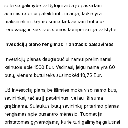
suteikia galimybę valdytojui arba jo paskirtam
administratoriui pateikti informaciją, kokia yra
maksimali mokėjimo suma kiekvienam butui už
renovaciją ir kiek šios sumos kompensuoja valstybė.
Investicijų plano rengimas ir antrasis balsavimas
Investicijų planas daugiabučiui namui preliminariai
kainuoja apie 1500 Eur. Vadinasi, jeigu name yra 80
butų, vienam butui teks susimokėti 18,75 Eur.
Už investicijų planą be išimties moka viso namo butų
savininkai, tačiau jį patvirtinus, vėliau ši suma
grąžinama. Sulaukus butų savininkų pritarimo planas
rengiamas apie pusantro mėnesio. Tuomet jis
pristatomas gyventojams, kurie turi galimybę galutinai