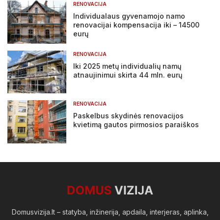
RENOVACIJA
Individualaus gyvenamojo namo
renovacijai kompensacija iki – 14500
eurų
RENOVACIJA
Iki 2025 metų individualių namų
atnaujinimui skirta 44 mln. eurų
RENOVACIJA
Paskelbus skydinės renovacijos
kvietimą gautos pirmosios paraiškos
Domusvizija.lt – statyba, inžinerija, apdaila, interjeras, aplinka,