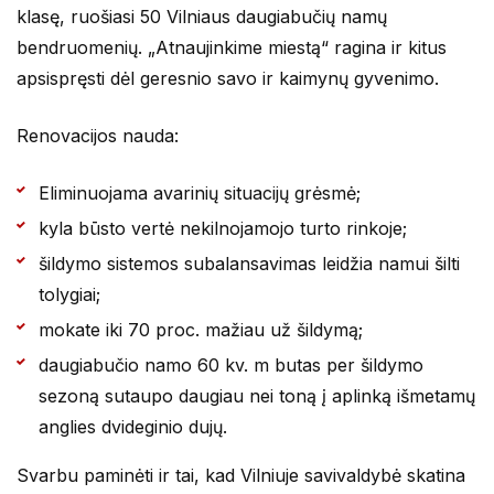
klasę, ruošiasi 50 Vilniaus daugiabučių namų
bendruomenių. „Atnaujinkime miestą“ ragina ir kitus
apsispręsti dėl geresnio savo ir kaimynų gyvenimo.
Renovacijos nauda:
Eliminuojama avarinių situacijų grėsmė;
kyla būsto vertė nekilnojamojo turto rinkoje;
šildymo sistemos subalansavimas leidžia namui šilti
tolygiai;
mokate iki 70 proc. mažiau už šildymą;
daugiabučio namo 60 kv. m butas per šildymo
sezoną sutaupo daugiau nei toną į aplinką išmetamų
anglies dvideginio dujų.
Svarbu paminėti ir tai, kad Vilniuje savivaldybė skatina