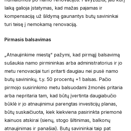
laiką galioja įstatymas, kad mažas pajamas ir
kompensaciją už šildymą gaunantys butų savininkai
turi teisę į nemokamą renovaciją.
Pirmasis balsavimas
„Atnaujinkime miestą“ pažymi, kad pirmąjį balsavimą
sušaukia namo pirmininkas arba administratorius ir jo
metu renovacijai turi pritarti daugiau nei pusė namo
butų savininkų, t.y. 50 procentų +1 balsas. Pačio
pirmojo susirinkimo metu balsuodami žmonės pritaria
arba nepritaria tam, kad būtų įvertinta daugiabučio
būklė ir jo atnaujinimui parengtas investicijų planas,
būtų suskaičiuota, kiek kiekviena pasirinkta priemonė
kainuos atskirai (sienų, stogo šiltinimas, balkonų
atnaujinimas ir panašiai). Butų savininkai taip pat