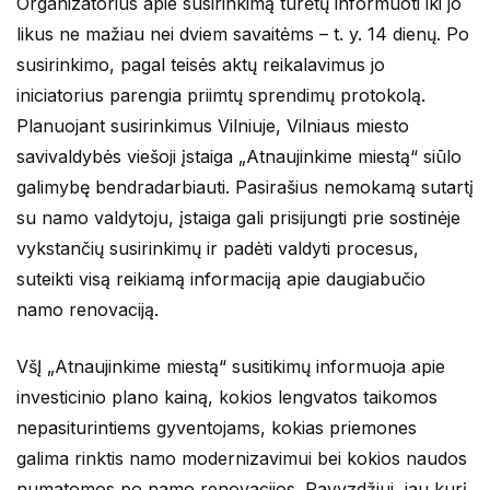
Organizatorius apie susirinkimą turėtų informuoti iki jo
likus ne mažiau nei dviem savaitėms – t. y. 14 dienų. Po
susirinkimo, pagal teisės aktų reikalavimus jo
iniciatorius parengia priimtų sprendimų protokolą.
Planuojant susirinkimus Vilniuje, Vilniaus miesto
savivaldybės viešoji įstaiga „Atnaujinkime miestą“ siūlo
galimybę bendradarbiauti. Pasirašius nemokamą sutartį
su namo valdytoju, įstaiga gali prisijungti prie sostinėje
vykstančių susirinkimų ir padėti valdyti procesus,
suteikti visą reikiamą informaciją apie daugiabučio
namo renovaciją.
VšĮ „Atnaujinkime miestą“ susitikimų informuoja apie
investicinio plano kainą, kokios lengvatos taikomos
nepasiturintiems gyventojams, kokias priemones
galima rinktis namo modernizavimui bei kokios naudos
numatomos po namo renovacijos. Pavyzdžiui, jau kurį