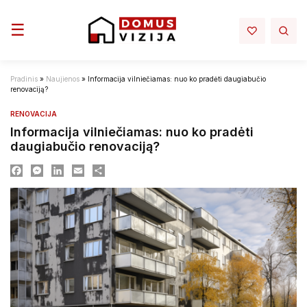
Toggle navigation
☰
Pradinis
»
Naujienos
»
Informacija vilniečiamas: nuo ko pradėti daugiabučio
renovaciją?
RENOVACIJA
Informacija vilniečiamas: nuo ko pradėti
daugiabučio renovaciją?
Facebook
Messenger
LinkedIn
Email
Dalintis