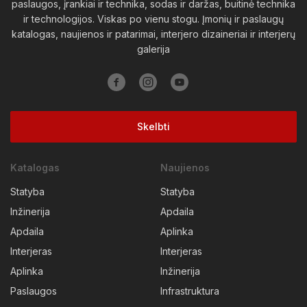
paslaugos, įrankiai ir technika, sodas ir daržas, buitinė technika
ir technologijos. Viskas po vienu stogu. Įmonių ir paslaugų
katalogas, naujienos ir patarimai, interjero dizaineriai ir interjerų
galerija
Skelbti
Katalogas
Naujienos
Statyba
Statyba
Inžinerija
Apdaila
Apdaila
Aplinka
Interjeras
Interjeras
Aplinka
Inžinerija
Paslaugos
Infrastruktura