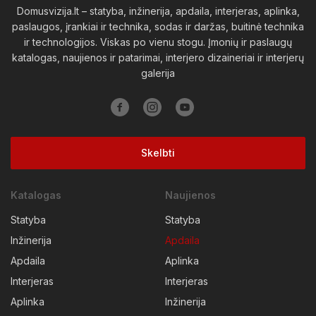
Viešosios erdvės
Domusvizija.lt – statyba, inžinerija, apdaila, interjeras, aplinka,
paslaugos, įrankiai ir technika, sodas ir daržas, buitinė technika
ir technologijos. Viskas po vienu stogu. Įmonių ir paslaugų
katalogas, naujienos ir patarimai, interjero dizaineriai ir interjerų
galerija
Skelbti
Katalogas
Naujienos
Statyba
Statyba
Inžinerija
Apdaila
Apdaila
Aplinka
Interjeras
Interjeras
Aplinka
Inžinerija