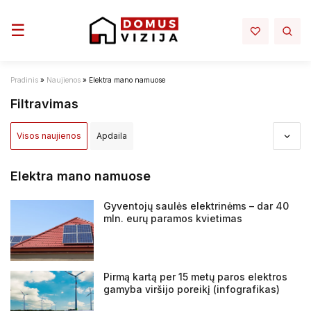
Toggle navigation
☰
Pradinis
»
Naujienos
»
Elektra mano namuose
Filtravimas
Visos naujienos
Apdaila
Apdovanojimai ir nominacijos
Aplinka
Architektūra
Elektra mano namuose
Darbų sauga - darbo rubai
Elektra mano namuose
Gyventojų saulės elektrinėms – dar 40
mln. eurų paramos kvietimas
Infrastruktura
Interjeras
Inžinerija
Įstatymai ir reglamentai
NT projektai
NT rinka
Pirmą kartą per 15 metų paros elektros
gamyba viršijo poreikį (infografikas)
Renovacija
Sprendimai
Statyba
Tiltai ir keliai