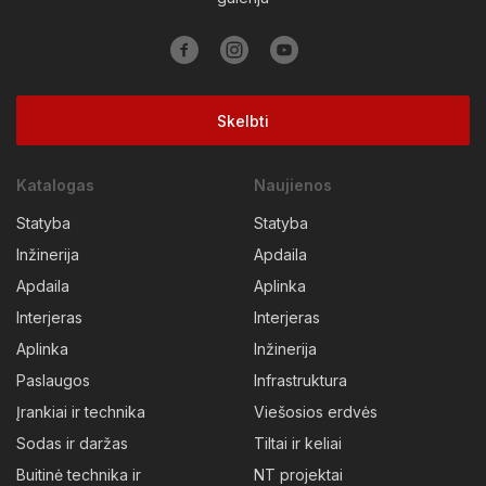
Skelbti
Katalogas
Naujienos
Statyba
Statyba
Inžinerija
Apdaila
Apdaila
Aplinka
Interjeras
Interjeras
Aplinka
Inžinerija
Paslaugos
Infrastruktura
Įrankiai ir technika
Viešosios erdvės
Sodas ir daržas
Tiltai ir keliai
Buitinė technika ir
NT projektai