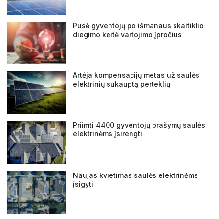
Viešosios erdvės
Pusė gyventojų po išmanaus skaitiklio
diegimo keitė vartojimo įpročius
Artėja kompensacijų metas už saulės
elektrinių sukauptą perteklių
Priimti 4400 gyventojų prašymų saulės
elektrinėms įsirengti
Naujas kvietimas saulės elektrinėms
įsigyti