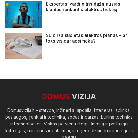
Ekspertas įvardijo tris dažniausias
klaidas renkantis elektros tiekėją
Su birža susietas elektros planas – ar
toks vis dar apsimoka?
Domusvizija.lt – statyba, inžinerija, apdaila, interjeras, aplinka,
paslaugos, įrankiai ir technika, sodas ir daržas, buitinė technika
ir technologijos. Viskas po vienu stogu. Įmonių ir paslaugų
katalogas, naujienos ir patarimai, interjero dizaineriai ir interjerų
galerija