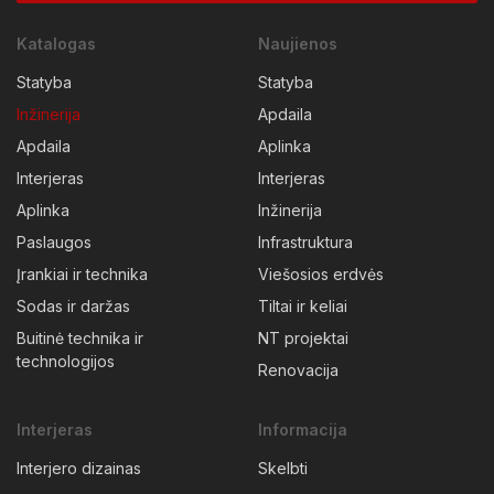
Katalogas
Naujienos
Statyba
Statyba
Inžinerija
Apdaila
Apdaila
Aplinka
Interjeras
Interjeras
Aplinka
Inžinerija
Paslaugos
Infrastruktura
Įrankiai ir technika
Viešosios erdvės
Sodas ir daržas
Tiltai ir keliai
Buitinė technika ir
NT projektai
technologijos
Renovacija
Interjeras
Informacija
Interjero dizainas
Skelbti