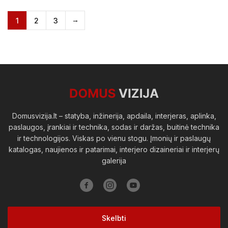
1
2
3
Domusvizija.lt – statyba, inžinerija, apdaila, interjeras, aplinka,
paslaugos, įrankiai ir technika, sodas ir daržas, buitinė technika
ir technologijos. Viskas po vienu stogu. Įmonių ir paslaugų
katalogas, naujienos ir patarimai, interjero dizaineriai ir interjerų
galerija
Skelbti