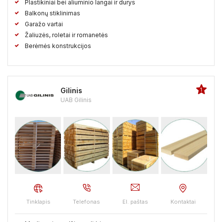
Plastikiniai bei aliuminio langai ir durys
Balkonų stiklinimas
Vilkaviškio raj.
Vilniaus raj.
Visagino sav.
Zarasų raj.
Vandens, filtrai, priedai
Garažo vartai
Žaliuzės, roletai ir romanetės
Vandentiekis, kanalizacija
Berėmės konstrukcijos
Vandes siurbliai
Ventilacija, vėdinimas
Gilinis
1
UAB Gilinis
Vonios įranga
Židiniai
Tinklapis
Telefonas
El. paštas
Kontaktai