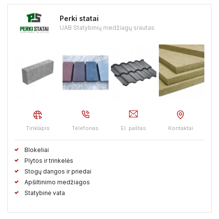
Perki statai
UAB Statybinių medžiagų srautas
Tinklapis
Telefonas
El. paštas
Kontaktai
Blokeliai
Plytos ir trinkelės
Stogų dangos ir priedai
Apšiltinimo medžiagos
Statybinė vata