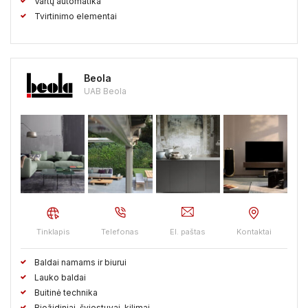
Vartų automatika
Tvirtinimo elementai
Beola
UAB Beola
Tinklapis
Telefonas
El. paštas
Kontaktai
Baldai namams ir biurui
Lauko baldai
Buitinė technika
Biožidiniai, šviestuvai, kilimai