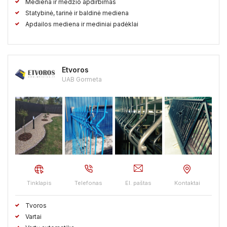
Mediena ir medžio apdirbimas
Statybinė, tarinė ir baldinė mediena
Apdailos mediena ir mediniai padėklai
Etvoros
UAB Gormeta
Tinklapis
Telefonas
El. paštas
Kontaktai
Tvoros
Vartai