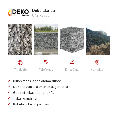
Deko skalda
UAB Kovas
Tinklapis
Telefonas
El. paštas
Kontaktai
Birios medžiagos didmaišiuose
Dekoratyviniai akmenukai, gabionai
Geosintetika, sodo prekės
Takai, grindiniai
Briketai ir kuro granulės