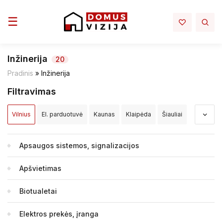
Toggle navigation
☰
Inžinerija
20
Pradinis
»
Inžinerija
Filtravimas
Vilnius
El. parduotuvė
Kaunas
Klaipėda
Šiauliai
Panevėžys
Alytus
Akmenės raj.
Alytaus raj.
Apsaugos sistemos, signalizacijos
Anykščių raj.
Birštono sav.
Biržų raj.
Apšvietimas
Druskininkų sav.
Elektrėnų sav.
Ignalinos raj.
Biotualetai
Jonavos raj.
Joniškio raj.
Jurbarko raj.
Elektros prekės, įranga