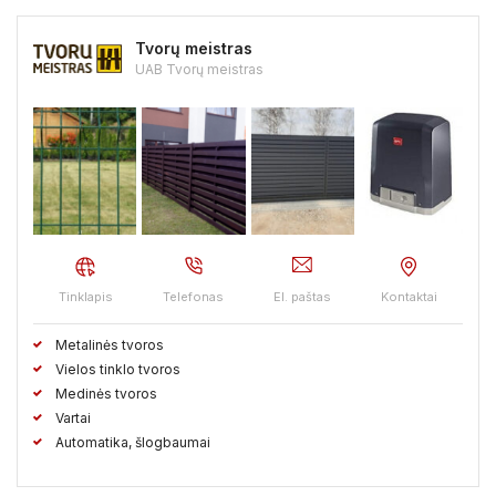
Tvorų meistras
UAB Tvorų meistras
Tinklapis
Telefonas
El. paštas
Kontaktai
Metalinės tvoros
Vielos tinklo tvoros
Medinės tvoros
Vartai
Automatika, šlogbaumai