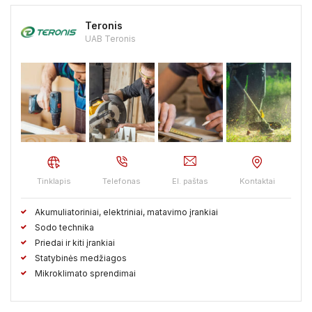
Teronis
UAB Teronis
Tinklapis
Telefonas
El. paštas
Kontaktai
Akumuliatoriniai, elektriniai, matavimo įrankiai
Sodo technika
Priedai ir kiti įrankiai
Statybinės medžiagos
Mikroklimato sprendimai