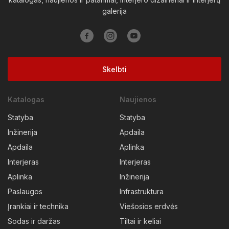
galerija
Vilkaviškio raj.
Vilniaus raj.
Visagino sav.
Zarasų raj.
Skelbti
Katalogas
Naujienos
Statyba
Statyba
Inžinerija
Apdaila
Apdaila
Aplinka
Interjeras
Interjeras
Aplinka
Inžinerija
Paslaugos
Infrastruktura
Įrankiai ir technika
Viešosios erdvės
Sodas ir daržas
Tiltai ir keliai