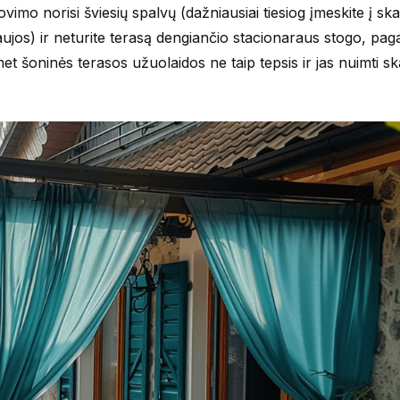
ovimo norisi šviesių spalvų (dažniausiai tiesiog įmeskite į sk
aujos) ir neturite terasą dengiančio stacionaraus stogo, pag
et šoninės terasos užuolaidos ne taip tepsis ir jas nuimti ska