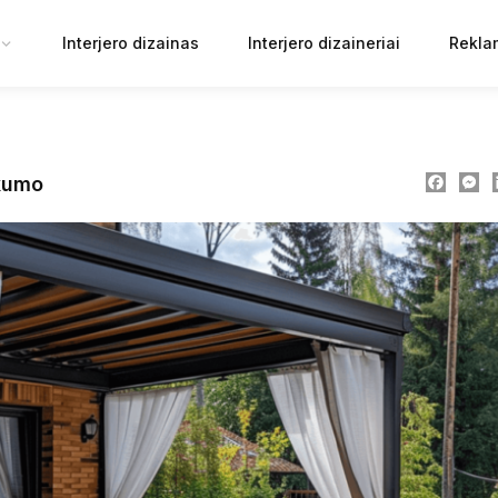
Interjero dizainas
Interjero dizaineriai
Rekla
Faceb
M
škumo