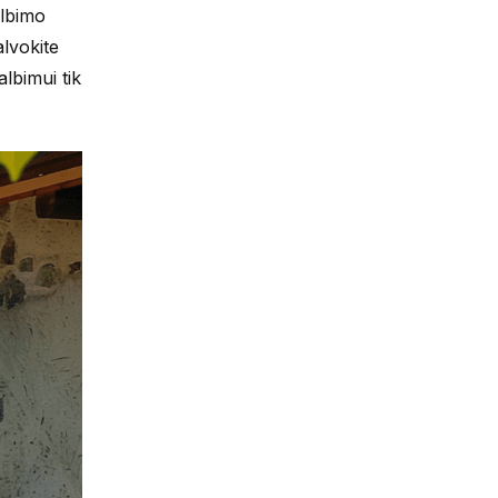
albimo
alvokite
lbimui tik