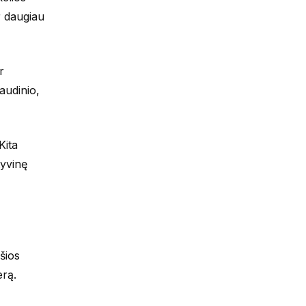
r daugiau
r
audinio,
Kita
yvinę
šios
erą.