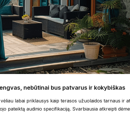
lengvas, nebūtinai bus patvarus ir kokybiškas
vėliau labai priklausys kaip terasos užuolaidos tarnaus ir a
tojo pateiktą audinio specifikaciją. Svarbiausia atkreipti dėme