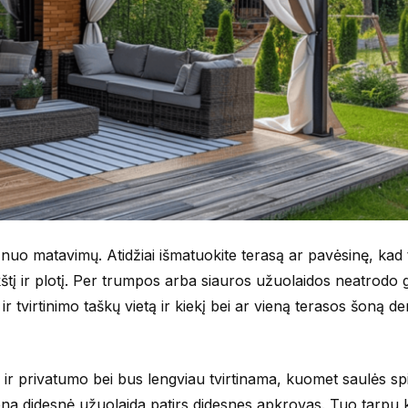
 nuo matavimų. Atidžiai išmatuokite terasą ar pavėsinę, kad
į ir plotį. Per trumpos arba siauros užuolaidos neatrodo ge
 ir tvirtinimo taškų vietą ir kiekį bei ar vieną terasos šoną de
ir privatumo bei bus lengviau tvirtinama, kuomet saulės sp
ena didesnė užuolaida patirs didesnes apkrovas. Tuo tarpu k