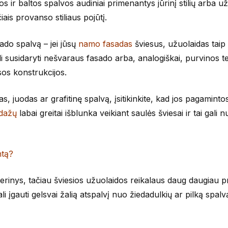
 ir baltos spalvos audiniai primenantys jūrinį stilių arba u
iais provanso stiliaus pojūtį.
sado spalvą – jei jūsų
namo fasadas
šviesus, užuolaidas taip
gali susidaryti nešvaraus fasado arba, analogiškai, purvinos t
sos konstrukcijos.
, juodas ar grafitinę spalvą, įsitikinkite, kad jos pagaminto
dažų
labai greitai išblunka veikiant saulės šviesai ir tai gali nut
ntą?
derinys, tačiau šviesios užuolaidos reikalaus daug daugiau p
 įgauti gelsvai žalią atspalvį nuo žiedadulkių ar pilką spalv