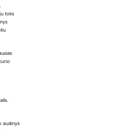
.
ju toks
inys
liu
ausias
kurio
lis.
o audinys