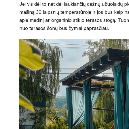
Jei vis dėl to net dėl laukiančių dažnų užuolaidų pl
mašiną 30 laipsnių temperatūroje ir jos bus kaip n
apie medinį ar organinio stiklo terasos stogą. Tuom
nuo terasos šonų bus žymiai paprasčiau.