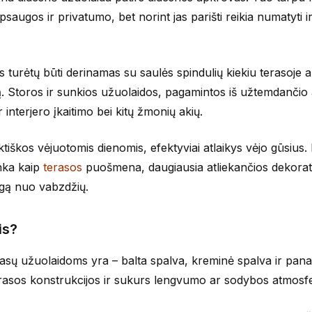
augos ir privatumo, bet norint jas parišti reikia numatyti i
 turėtų būti derinamas su saulės spindulių kiekiu terasoje a
mą. Storos ir sunkios užuolaidos, pagamintos iš užtemdančio 
 interjero įkaitimo bei kitų žmonių akių.
iškos vėjuotomis dienomis, efektyviai atlaikys vėjo gūsius. 
inka kaip
terasos
puošmena, daugiausia atliekančios dekorat
augą nuo vabzdžių.
is?
asų užuolaidoms yra – balta spalva, kreminė spalva ir pana
terasos konstrukcijos ir sukurs lengvumo ar sodybos atmosf