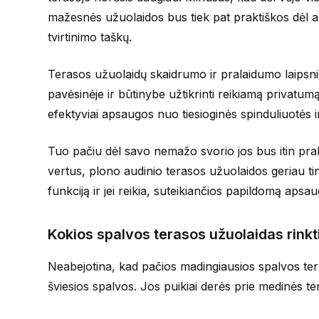
mažesnės užuolaidos bus tiek pat praktiškos dėl aps
tvirtinimo taškų.
Terasos užuolaidų skaidrumo ir pralaidumo laipsnis
pavėsinėje ir būtinybe užtikrinti reikiamą privatu
efektyviai apsaugos nuo tiesioginės spinduliuotės ir
Tuo pačiu dėl savo nemažo svorio jos bus itin prakt
vertus, plono audinio terasos užuolaidos geriau t
funkciją ir jei reikia, suteikiančios papildomą aps
Kokios spalvos terasos užuolaidas rinkt
Neabejotina, kad pačios madingiausios spalvos ter
šviesios spalvos. Jos puikiai derės prie medinės 