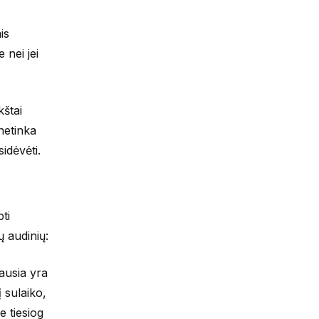
is
 nei jei
kštai
netinka
idėvėti.
ti
ų audinių:
ausia yra
 sulaiko,
e tiesiog