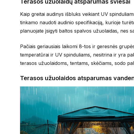
Terasos užuolaidų atsparumas šviesai
Kaip greitai audinys išbluks veikiant UV spindulia
tinkamo naudoti audinio specifikaciją, kurioje turėtų
planuojate įsigyti baltos spalvos užuolaidas, nes sau
Pačiais geriausiais laikomi 8-tos ir geresnės grupės
temperatūrai ir UV spinduliams, nesitrina ir yra 
terasos užuolaidoms, tentams, skėčiams, sodo pala
Terasos užuolaidos atsparumas vanden