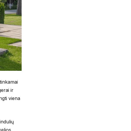
 tinkamai
rai ir
ngti viena
indulių
elios