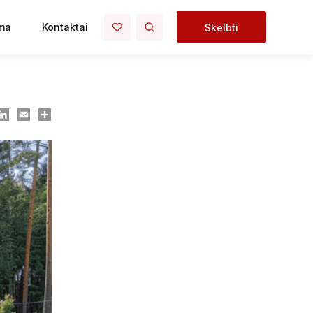
ma
Kontaktai
Skelbti
ook
essenger
LinkedIn
Email
Dalintis