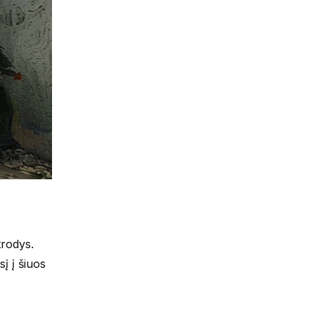
trodys.
sį į šiuos