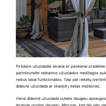
Pirkdami užuolaidas terasai ar pavėsinei pradėkite
parinktumėte reikiamos užuolaidos medžiagos aukšt
nebus labai funkcionalios. Taip pat reikėtų įvertinti
didesne užuolaida ar skaidyti į kelias mažesnes.
Viena didesnė užuolaida suteiks daugiau apsaugos 
terasoje norėsis daugiau. Minusas, kad dėl vėjo vi