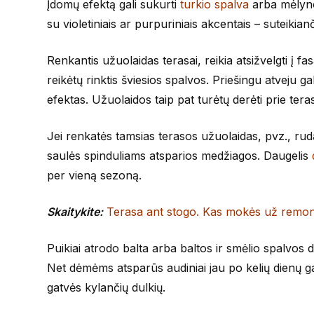
Įdomų efektą gali sukurti
turkio spalva
arba mėlynos
su violetiniais ar purpuriniais akcentais – suteikianč
Renkantis užuolaidas terasai, reikia atsižvelgti į fa
reikėtų rinktis šviesios spalvos. Priešingu atveju 
efektas. Užuolaidos taip pat turėtų derėti prie tera
Jei renkatės tamsias terasos užuolaidas, pvz., rudas
saulės spinduliams atsparios medžiagos. Daugelis
per vieną sezoną.
Skaitykite:
Terasa ant stogo. Kas mokės už remo
Puikiai atrodo balta arba baltos ir smėlio spalvos 
Net dėmėms atsparūs audiniai jau po kelių dienų gali
gatvės kylančių dulkių.