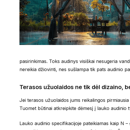
pasirinkimas. Toks audinys visiškai nesugeria vand
nereikia džiovinti, nes sušlampa tik pats audinio pa
Terasos užuolaidos ne tik dėl dizaino, b
Jei terasos užuolaidos jums reikalingos pirmiausia 
Tuomet būtinai atkreipkite dėmesį į lauko audinio t
Lauko audinio specifikacijoje pateikiamas kaip N 