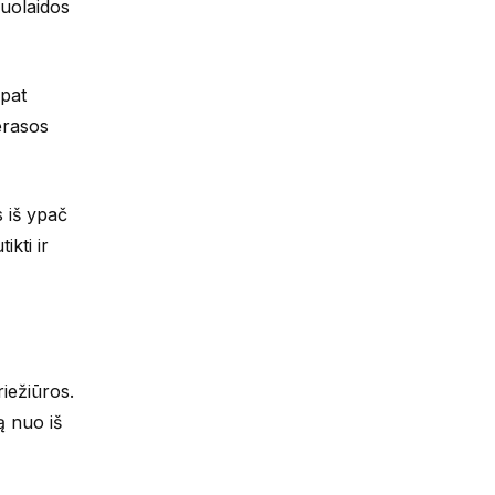
žuolaidos
 pat
erasos
s iš ypač
ikti ir
riežiūros.
ą nuo iš