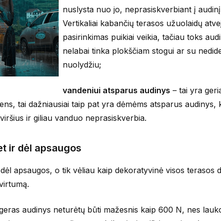
nuslysta nuo jo, neprasiskverbiant į audinį
Vertikaliai kabančių terasos užuolaidų atve
pasirinkimas puikiai veikia, tačiau toks aud
nelabai tinka plokščiam stogui ar su nedide
nuolydžiu;
vandeniui atsparus audinys
– tai yra geri
ens, tai dažniausiai taip pat yra dėmėms atsparus audinys, 
viršius ir giliau vanduo neprasiskverbia.
et ir dėl apsaugos
dėl apsaugos, o tik vėliau kaip dekoratyvinė visos terasos da
virtumą.
– geras audinys neturėtų būti mažesnis kaip 600 N, nes lauk