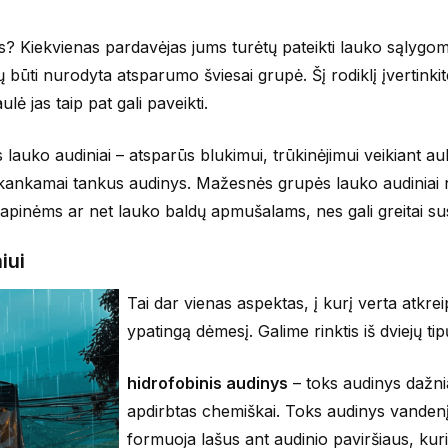
ms? Kiekvienas pardavėjas jums turėtų pateikti lauko sąlygom
 būti nurodyta atsparumo šviesai grupė. Šį rodiklį įvertinkite
lė jas taip pat gali paveikti.
 lauko audiniai – atsparūs blukimui, trūkinėjimui veikiant au
pakankamai tankus audinys. Mažesnės grupės lauko audiniai 
pinėms ar net lauko baldų apmušalams, nes gali greitai sus
iui
Tai dar vienas aspektas, į kurį verta atkreip
ypatingą dėmesį. Galime rinktis iš dviejų tip
hidrofobinis audinys
– toks audinys dažni
apdirbtas chemiškai. Toks audinys vandenį
formuoja lašus ant audinio paviršiaus, kuri