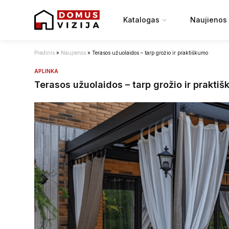
Katalogas
Naujienos
Pradinis
»
Naujienos
»
Terasos užuolaidos – tarp grožio ir praktiškumo
APLINKA
Terasos užuolaidos – tarp grožio ir prakti