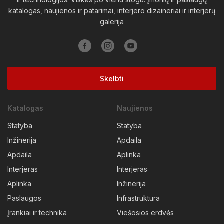
katalogas, naujienos ir patarimai, interjero dizaineriai ir interjerų
Vilkaviškio raj.
Vilniaus raj.
Visagino sav.
Zarasų raj.
galerija
Skelbti
Katalogas
Naujienos
Statyba
Statyba
Inžinerija
Apdaila
Apdaila
Aplinka
Interjeras
Interjeras
Aplinka
Inžinerija
Paslaugos
Infrastruktura
Įrankiai ir technika
Viešosios erdvės