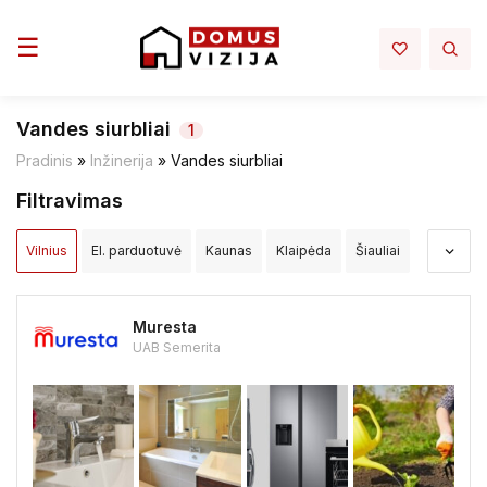
Toggle navigation
☰
Vandes siurbliai
1
Pradinis
»
Inžinerija
»
Vandes siurbliai
Filtravimas
Vilnius
El. parduotuvė
Kaunas
Klaipėda
Šiauliai
Panevėžys
Alytus
Akmenės raj.
Alytaus raj.
Muresta
Anykščių raj.
Birštono sav.
Biržų raj.
UAB Semerita
Druskininkų sav.
Elektrėnų sav.
Ignalinos raj.
Jonavos raj.
Joniškio raj.
Jurbarko raj.