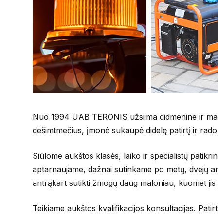
Nuo 1994 UAB TERONIS užsiima didmenine ir mažmen
dešimtmečius, įmonė sukaupė didelę patirtį ir rado a
Siūlome aukštos klasės, laiko ir specialistų patik
aptarnaujame, dažnai sutinkame po metų, dvejų ar ne
antrąkart sutikti žmogų daug maloniau, kuomet jis 
Teikiame aukštos kvalifikacijos konsultacijas. Pat