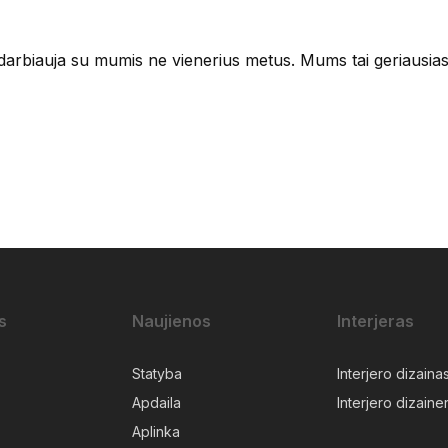
rbiauja su mumis ne vienerius metus. Mums tai geriausias 
s
Naujienos
Interjeras
Statyba
Interjero dizaina
Apdaila
Interjero dizainer
Aplinka