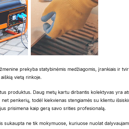
ine prekyba statybinėmis medžiagomis, įrankiais ir tvirt
iškią vietą rinkoje.
rintus produktus. Daug metų kartu dirbantis kolektyvas yra a
t penkerių, todėl kiekvienas stengiamės su klientu išsiskirt
jus prisimena kaip gerą savo srities profesionalą.
irtis sukaupta ne tik mokymuose, kuriuose nuolat dalyvaujame