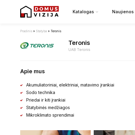
Katalogas
Naujienos
Pradinis
»
Statyba
»
Teronis
Teronis
UAB Teronis
Apie mus
Akumuliatoriniai, elektriniai, matavimo įrankiai
Sodo technika
Priedai ir kiti įrankiai
Statybinės medžiagos
Mikroklimato sprendimai