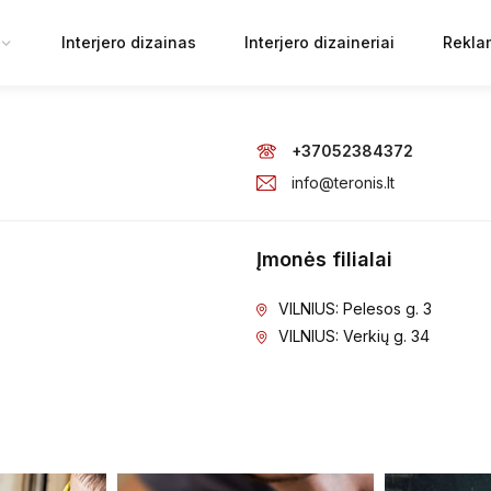
Interjero dizainas
Interjero dizaineriai
Rekla
+37052384372
info@teronis.lt
Įmonės filialai
VILNIUS: Pelesos g. 3
VILNIUS: Verkių g. 34