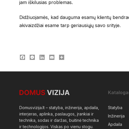
jam iškilusias problemas.
Didžiuojamės, kad dauguma esamų klientų bendrada
akivaizdžiai esame tarp geriausiųjų savo srityje.
Facebook
Messenger
LinkedIn
Email
Dalintis
Kataloga
Domusvizija.lt – statyba, inžinerija, apdaila,
Statyba
interjeras, aplinka, paslaugos, įrankiai ir
Inžinerija
technika, sodas ir daržas, buitinė technika
Apdaila
ir technologijos. Viskas po vienu stogu.