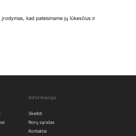
įrodymas, kad pateisiname jų lūkesčius ir
Informacija
s
Skelbti
iai
Norų sąrašas
Kontaktai