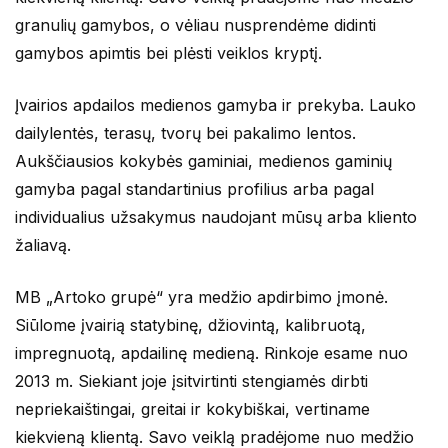
granulių gamybos, o vėliau nusprendėme didinti
gamybos apimtis bei plėsti veiklos kryptį.
Įvairios apdailos medienos gamyba ir prekyba. Lauko
dailylentės, terasų, tvorų bei pakalimo lentos.
Aukščiausios kokybės gaminiai, medienos gaminių
gamyba pagal standartinius profilius arba pagal
individualius užsakymus naudojant mūsų arba kliento
žaliavą.
MB „Artoko grupė“ yra medžio apdirbimo įmonė.
Siūlome įvairią statybinę, džiovintą, kalibruotą,
impregnuotą, apdailinę medieną. Rinkoje esame nuo
2013 m. Siekiant joje įsitvirtinti stengiamės dirbti
nepriekaištingai, greitai ir kokybiškai, vertiname
kiekvieną klientą. Savo veiklą pradėjome nuo medžio