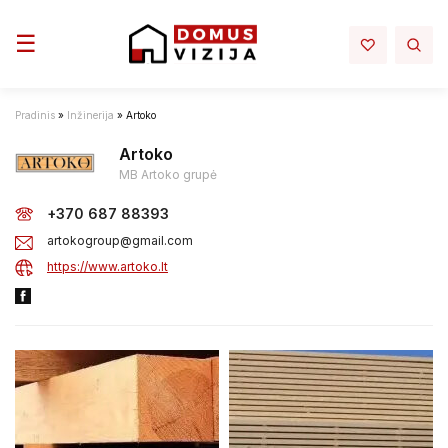
Toggle navigation
☰
Pradinis
»
Inžinerija
»
Artoko
Artoko
MB Artoko grupė
+370 687 88393
artokogroup@gmail.com
https://www.artoko.lt