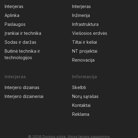
Interjeras
Interjeras
Aplinka
Inžinerija
Paslaugos
Infrastruktura
Įrankiai ir technika
Viešosios erdvės
Sodas ir daržas
Tiltai ir keliai
Buitinė technika ir
NT projektai
technologijos
Renovacija
Interjeras
Informacija
Interjero dizainas
Skelbti
Interjero dizaineriai
Norų sąrašas
Kontaktai
Reklama
© 2026 Domus vizija. Visos teisės saugomos