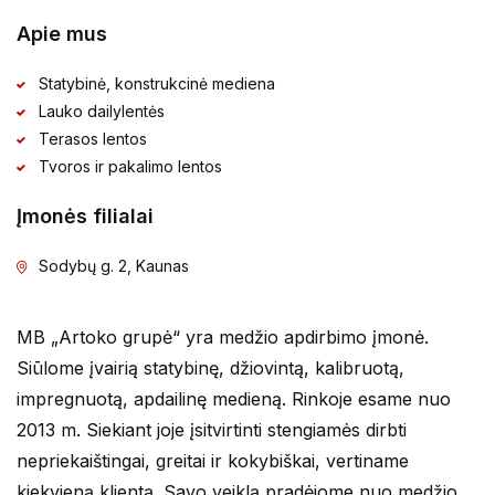
Apie mus
Statybinė, konstrukcinė mediena
Lauko dailylentės
Terasos lentos
Tvoros ir pakalimo lentos
Įmonės filialai
Sodybų g. 2, Kaunas
MB „Artoko grupė“ yra medžio apdirbimo įmonė.
Siūlome įvairią statybinę, džiovintą, kalibruotą,
impregnuotą, apdailinę medieną. Rinkoje esame nuo
2013 m. Siekiant joje įsitvirtinti stengiamės dirbti
nepriekaištingai, greitai ir kokybiškai, vertiname
kiekvieną klientą. Savo veiklą pradėjome nuo medžio