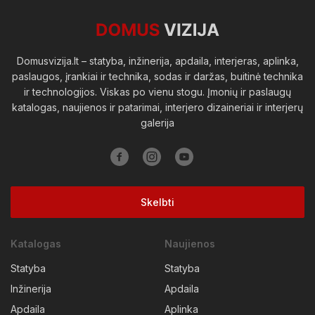
Domusvizija.lt – statyba, inžinerija, apdaila, interjeras, aplinka,
paslaugos, įrankiai ir technika, sodas ir daržas, buitinė technika
ir technologijos. Viskas po vienu stogu. Įmonių ir paslaugų
katalogas, naujienos ir patarimai, interjero dizaineriai ir interjerų
galerija
Skelbti
Katalogas
Naujienos
Statyba
Statyba
Inžinerija
Apdaila
Apdaila
Aplinka