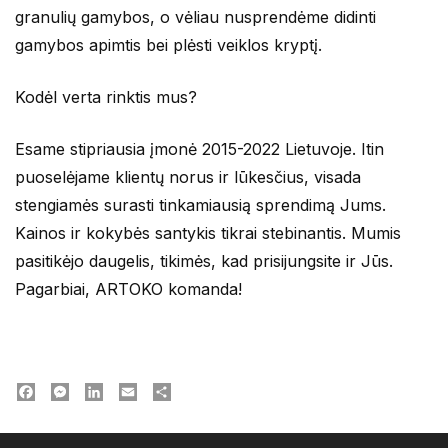
granulių gamybos, o vėliau nusprendėme didinti
gamybos apimtis bei plėsti veiklos kryptį.
Kodėl verta rinktis mus?
Esame stipriausia įmonė 2015-2022 Lietuvoje. Itin
puoselėjame klientų norus ir lūkesčius, visada
stengiamės surasti tinkamiausią sprendimą Jums.
Kainos ir kokybės santykis tikrai stebinantis. Mumis
pasitikėjo daugelis, tikimės, kad prisijungsite ir Jūs.
Pagarbiai, ARTOKO komanda!
Facebook
Messenger
LinkedIn
Email
Dalintis