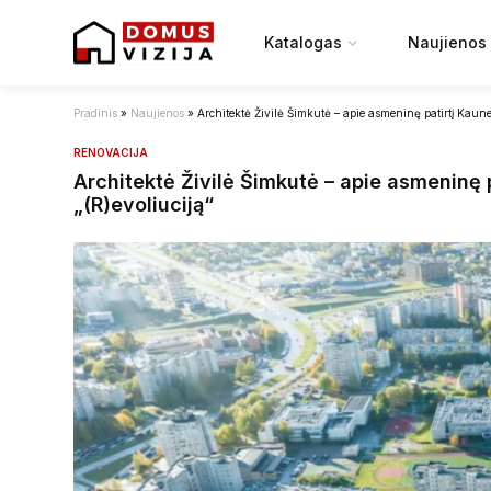
Katalogas
Naujienos
Pradinis
»
Naujienos
»
Architektė Živilė Šimkutė – apie asmeninę patirtį Kaune 
RENOVACIJA
Architektė Živilė Šimkutė – apie asmeninę p
„(R)evoliuciją“