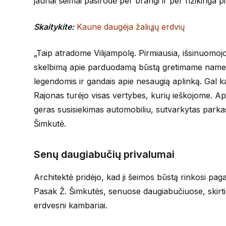
jaunai šeimai pasirodė per brangi ir per rizikinga pi
Skaitykite:
Kaune daugėja žaliųjų erdvių
„Taip atradome Vilijampolę. Pirmiausia, išsinuomoj
skelbimą apie parduodamą būstą gretimame name, ne
legendomis ir gandais apie nesaugią aplinką. Gal k
Rajonas turėjo visas vertybes, kurių ieškojome. Apli
geras susisiekimas automobiliu, sutvarkytas parkas,
Šimkutė.
Senų daugiabučių privalumai
Architektė pridėjo, kad ji šeimos būstą rinkosi paga
Pasak Ž. Šimkutės, senuose daugiabučiuose, skirt
erdvesni kambariai.