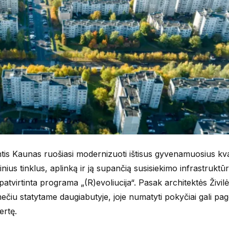
antis Kaunas ruošiasi modernizuoti ištisus gyvenamuosius kva
ius tinklus, aplinką ir ją supančią susisiekimo infrastruktūr
patvirtinta programa „(R)evoliucija“. Pasak architektės Živil
iu statytame daugiabutyje, joje numatyti pokyčiai gali page
ertę.