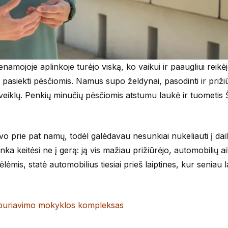
amojoje aplinkoje turėjo viską, ko vaikui ir paaugliui reikėj
 pasiekti pėsčiomis. Namus supo želdynai, pasodinti ir prižiū
klų. Penkių minučių pėsčiomis atstumu laukė ir tuometis Ši
vo prie pat namų, todėl galėdavau nesunkiai nukeliauti į dai
nka keitėsi ne į gerą: ją vis mažiau prižiūrėjo, automobilių ai
ėlėmis, statė automobilius tiesiai prieš laiptines, kur seniau l
 buriavimo mokyklos kompleksas