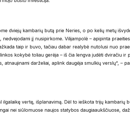
rmojo būsto investicija.
ome dviejų kambarių butą prie Neries, o po kelių metų išvyd
dvejodami jį nusipirkome. Vilijampolė – apipinta praeities
ažkada taip ir buvo, tačiau dabar realybė nutolusi nuo praei
nkos kokybė toliau gerėja – iš čia lengva judėti dviračiu ir 
 atnaujinami darželiai, aplink daugėja smulkių verslų“, – pa
l ilgalaikę vertę, išplanavimą. Dėl to ieškota trijų kambarių b
ingai nei siūlomuose naujos statybos daugiaaukščiuose, da