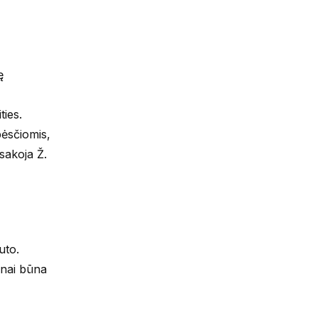
ę
ties.
pėsčiomis,
sakoja Ž.
uto.
žnai būna