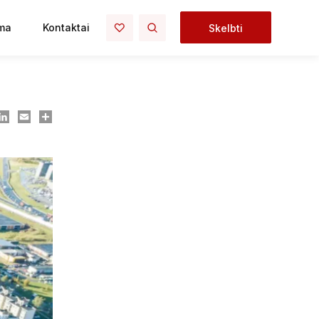
ma
Kontaktai
Skelbti
ook
essenger
LinkedIn
Email
Dalintis