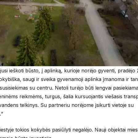
usi ieškoti būsto, į aplinką, kurioje norėjo gyventi, pradėjo ž
 kokybiška, saugi ir sveika gyvenamoji aplinka įmanoma ir tan
usisiekimas su centru. Netoli turėjo būti lengvai pasiekiam
eninėms reikmėms, turgus, šalia kursuojantis viešasis trans
 vandens telkinys. Su partneriu norėjome įsikurti vietoje su
.“
styje tokios kokybės pasiūlyti negalėjo. Nauji objektai mie