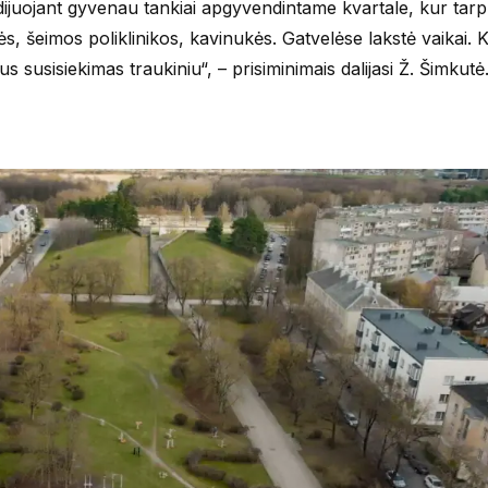
dijuojant gyvenau tankiai apgyvendintame kvartale, kur tarp
, šeimos poliklinikos, kavinukės. Gatvelėse lakstė vaikai. 
s susisiekimas traukiniu“, – prisiminimais dalijasi Ž. Šimkutė