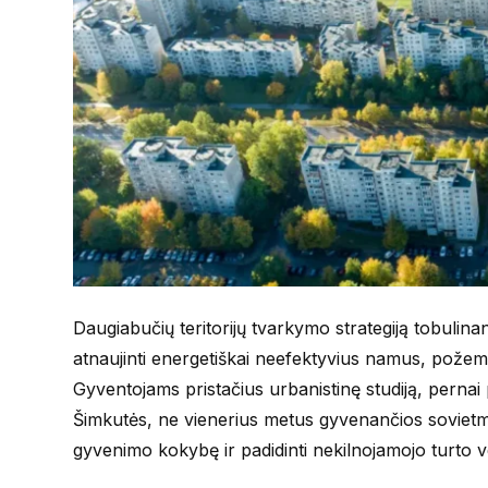
Daugiabučių teritorijų tvarkymo strategiją tobulin
atnaujinti energetiškai neefektyvius namus, požemin
Gyventojams pristačius urbanistinę studiją, pernai 
Šimkutės, ne vienerius metus gyvenančios sovietmeč
gyvenimo kokybę ir padidinti nekilnojamojo turto v