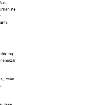
šais
urbanistė.
r
pinta
apildomų
ę nemažai
ai, tokie
s
o ilgiau