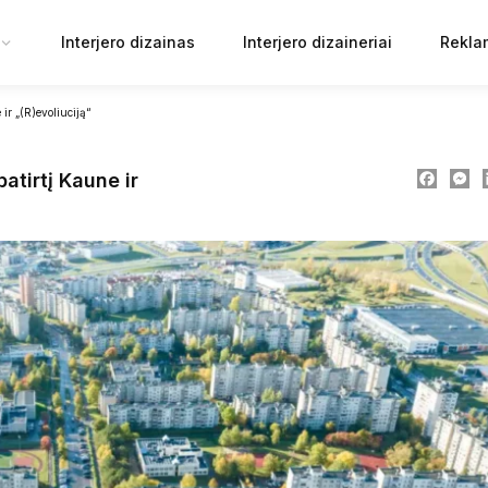
Interjero dizainas
Interjero dizaineriai
Rekla
ir „(R)evoliuciją“
Faceb
M
atirtį Kaune ir