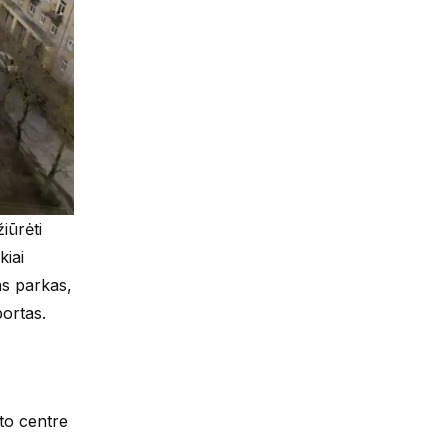
iūrėti
kiai
as parkas,
portas.
sto centre