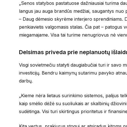
„Senos statybos pastatuose dažniausiai turima daug
langus jau auga brandūs medžiai, saugantys nuo pe
– Daug dėmesio skyrėme interjero sprendiniams. Dži
penkiavietis valgomasis stalas. Čia pat – patogus 
miegamajame. Visa tai turime nenugriovus nė vien
Delsimas priveda prie neplanuotų išlaid
Visgi sovietmečiu statyti daugiabučiai turi ir savo
investicijų. Bendru kaimynų sutarimu pavyko atnauji
darbų.
„Kieme nėra lietaus surinkimo sistemos, palijus tel
kaip smėlio dėžė su suoliukais ar skalbinių džiovini
sudėtinga. Visi turi skirtingus prioritetus ir finansi
Kita vertus, prakiurus stogui ar atsiradus kitoms p