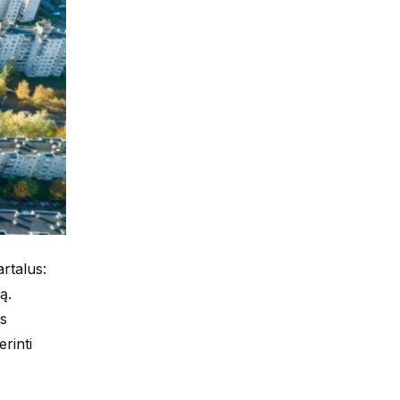
rtalus:
ą.
ės
rinti