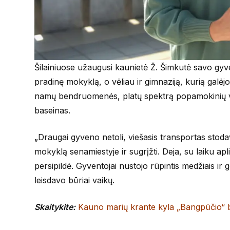
Šilainiuose užaugusi kaunietė Ž. Šimkutė savo gyven
pradinę mokyklą, o vėliau ir gimnaziją, kurią galėjo
namų bendruomenės, platų spektrą popamokinių vei
baseinas.
„Draugai gyveno netoli, viešasis transportas stoda
mokyklą senamiestyje ir sugrįžti. Deja, su laiku apli
persipildė. Gyventojai nustojo rūpintis medžiais ir g
leisdavo būriai vaikų.
Skaitykite:
Kauno marių krante kyla „Bangpūčio“