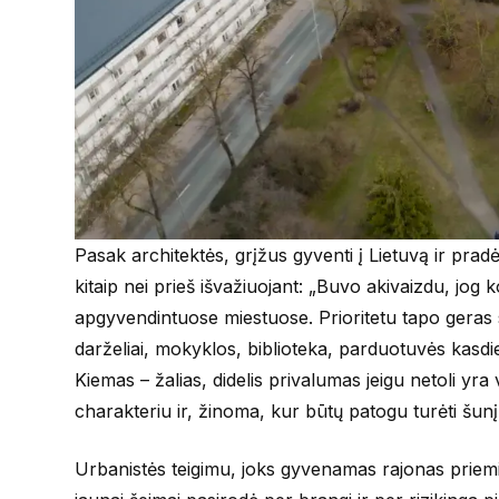
Pasak architektės, grįžus gyventi į Lietuvą ir pradėj
kitaip nei prieš išvažiuojant: „Buvo akivaizdu, jog
apgyvendintuose miestuose. Prioritetu tapo geras s
darželiai, mokyklos, biblioteka, parduotuvės kasdi
Kiemas – žalias, didelis privalumas jeigu netoli yra
charakteriu ir, žinoma, kur būtų patogu turėti šunį
Urbanistės teigimu, joks gyvenamas rajonas priemie