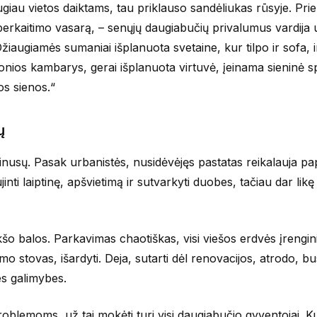
iau vietos daiktams, tau priklauso sandėliukas rūsyje. Prie
rkaitimo vasarą, – senųjų daugiabučių privalumus vardija 
augiamės sumaniai išplanuota svetaine, kur tilpo ir sofa, i
vonios kambarys, gerai išplanuota virtuvė, įeinama sieninė s
os sienos.“
ų
 minusų. Pasak urbanistės, nusidėvėjęs pastatas reikalauja p
nti laiptinę, apšvietimą ir sutvarkyti duobes, tačiau dar lik
kšo balos. Parkavimas chaotiškas, visi viešos erdvės įrengini
mo stovas, išardyti. Deja, sutarti dėl renovacijos, atrodo, bu
nes galimybes.
roblemoms, už tai mokėti turi visi daugiabučio gyventojai. Ku