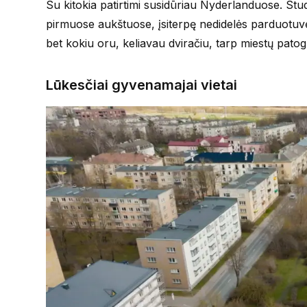
Su kitokia patirtimi susidūriau Nyderlanduose. Stu
pirmuose aukštuose, įsiterpę nedidelės parduotuvės
bet kokiu oru, keliavau dviračiu, tarp miestų patogu
Lūkesčiai gyvenamajai vietai