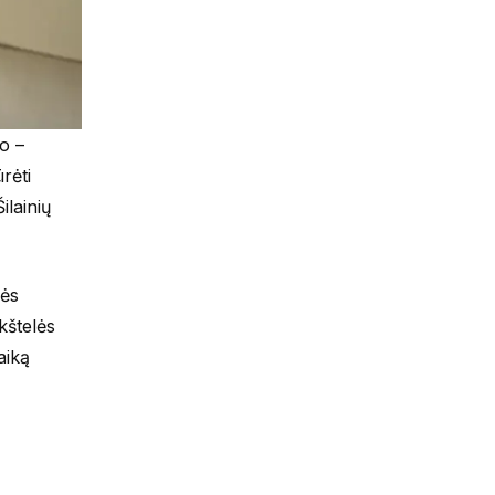
o –
rėti
lainių
lės
kštelės
aiką