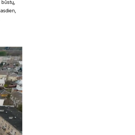
 būstų,
Kasdien,
.