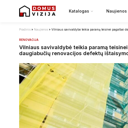
Katalogas
Naujienos
Pradinis
»
Naujienos
»
Vilniaus savivaldybė teikia paramą teisinei pagalbai d
RENOVACIJA
Vilniaus savivaldybė teikia paramą teisinei
daugiabučių renovacijos defektų ištaisym