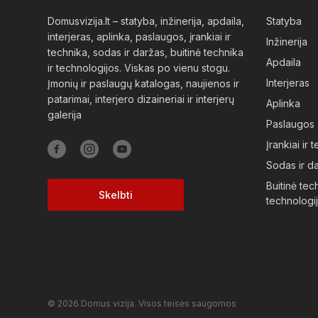
Domusvizija.lt – statyba, inžinerija, apdaila,
Statyba
interjeras, aplinka, paslaugos, įrankiai ir
Inžinerija
technika, sodas ir daržas, buitinė technika
Apdaila
ir technologijos. Viskas po vienu stogu.
Interjeras
Įmonių ir paslaugų katalogas, naujienos ir
patarimai, interjero dizaineriai ir interjerų
Aplinka
galerija
Paslaugos
Įrankiai ir 
Sodas ir d
Buitinė tech
Skelbti
technologi
© 2026 Domus vizija. Visos teisės saugomos