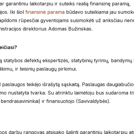
ar garantiniu laikotarpiu ir suteiks realią finansinę paramą,
os. Iki šiol
finansinė parama
būdavo suteikiama jau sumok
o papildomi rūpesčiai gyventojams susimokėti už anksčiau ne
ministracijos direktorius Adomas Bužinskas.
eičiasi?
 statybos defektų ekspertizės, statybinių tyrimų, bandymų 
kimu, ir teisinių paslaugų pirkimui.
 paslaugos teikėjo išrašytą sąskaitą. Paslaugas daugiabuč
tymo nustatyta tvarka. Su atrinktu laimėtoju bus sudaroma tr
bendrasavininkai) ir finansuotojo (Savivaldybės).
bos darbų rangovas atsisako šalinti garantiniu laikotarpiu at