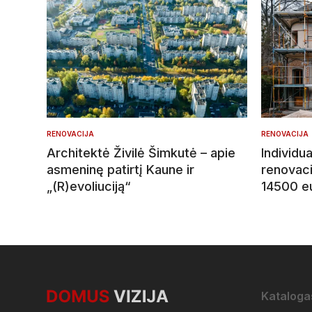
RENOVACIJA
RENOVACIJA
Architektė Živilė Šimkutė – apie
Individ
asmeninę patirtį Kaune ir
renovaci
„(R)evoliuciją“
14500 e
Kataloga