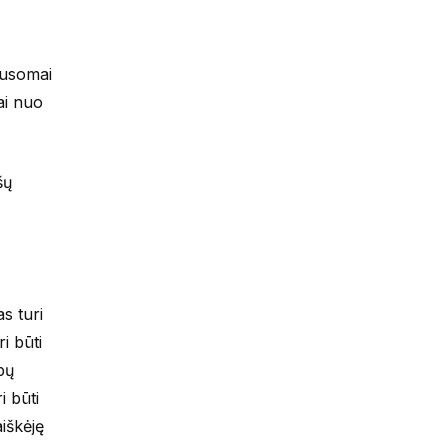
lausomai
ai nuo
šų
s turi
i būti
pų
i būti
iškėję