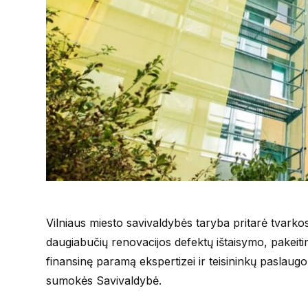
Vilniaus miesto savivaldybės taryba pritarė tvark
daugiabučių renovacijos defektų ištaisymo, pakeiti
finansinę paramą ekspertizei ir teisininkų paslaugo
sumokės Savivaldybė.