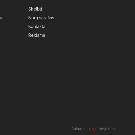
s
Skelbti
iai
Norų sąrašas
Kontaktai
Reklama
Sukurta su
idėja bus