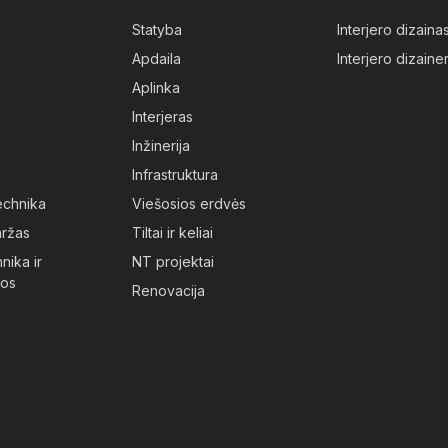
Statyba
Interjero dizaina
Apdaila
Interjero dizainer
Aplinka
Interjeras
Inžinerija
Infrastruktura
technika
Viešosios erdvės
aržas
Tiltai ir keliai
nika ir
NT projektai
jos
Renovacija