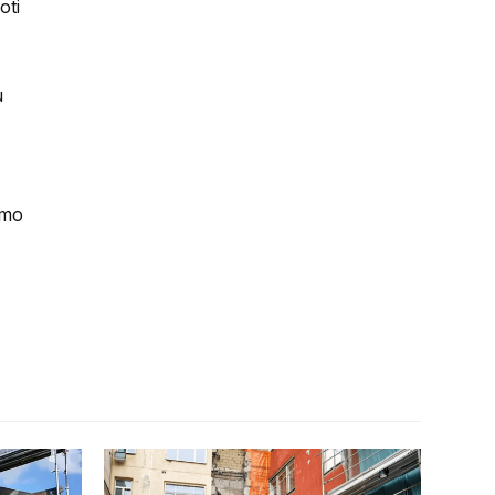
oti
u
smo