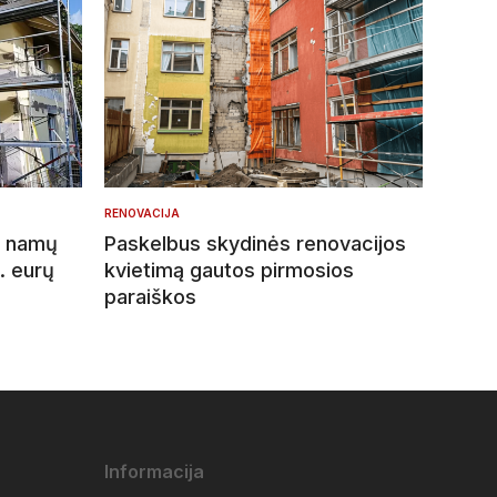
RENOVACIJA
ių namų
Paskelbus skydinės renovacijos
. eurų
kvietimą gautos pirmosios
paraiškos
Informacija