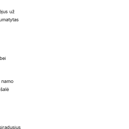
ėjus už
numatytas
bei
io namo
išalė
siradusius