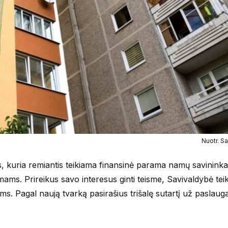
Nuotr. Sa
os, kuria remiantis teikiama finansinė parama namų savinink
mams. Prireikus savo interesus ginti teisme, Savivaldybė tei
ms. Pagal naują tvarką pasirašius trišalę sutartį už paslauga