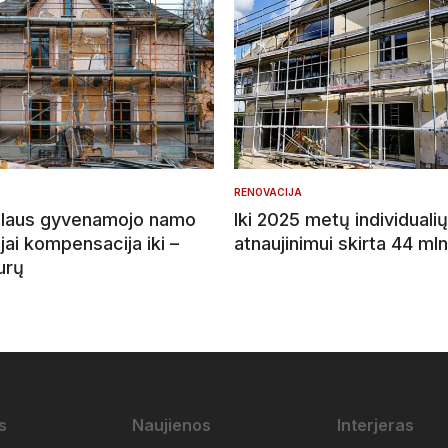
RENOVACIJA
ualaus gyvenamojo namo
Iki 2025 metų individual
jai kompensacija iki –
atnaujinimui skirta 44 mln
urų
s
Naujienos
Interjeras