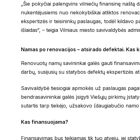
„Šie pokyčiai palengvins vilniečių finansinę naštą d
nukentėjusiems nuo nekokybiškai atliktos renovacij
ekspertizės ir teisininkų paslaugas, todėl kildav
išlaidas“, – teigia Vilniaus miesto savivaldybės ad
Namas po renovacijos – atsirado defektai. Kas k
Renovuotų namų savininkai galės gauti finansavimą
darbų, susijusių su statybos defektų ekspertizės atli
Savivaldybė tiesiogiai apmokės už paslaugas pagal
bendrasavininkai galės įsigyti Viešųjų pirkimų įsta
sutartis tarp tiekėjo, užsakovo (daugiabučio namo 
Kas finansuojama?
Finansavimas bus teikiamas tik tuo atveju, jei staty