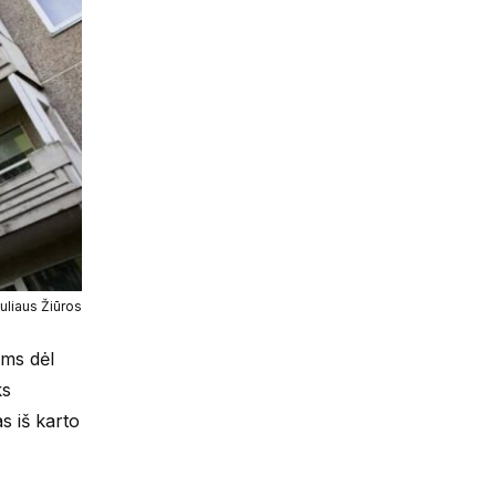
uliaus Žiūros
ams dėl
ks
s iš karto