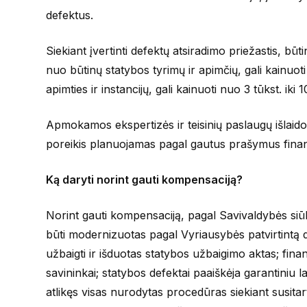
defektus.
Siekiant įvertinti defektų atsiradimo priežastis, būt
nuo būtinų statybos tyrimų ir apimčių, gali kainuoti
apimties ir instancijų, gali kainuoti nuo 3 tūkst. iki 1
Apmokamos ekspertizės ir teisinių paslaugų išlaido
poreikis planuojamas pagal gautus prašymus finans
Ką daryti norint gauti kompensaciją?
Norint gauti kompensaciją, pagal Savivaldybės siūl
būti modernizuotas pagal Vyriausybės patvirtint
užbaigti ir išduotas statybos užbaigimo aktas; fina
savininkai; statybos defektai paaiškėja garantiniu la
atlikęs visas nurodytas procedūras siekiant susitar