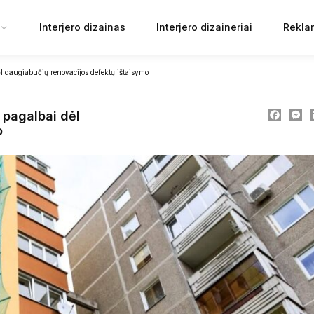
Interjero dizainas
Interjero dizaineriai
Rekla
ėl daugiabučių renovacijos defektų ištaisymo
Faceb
M
 pagalbai dėl
o