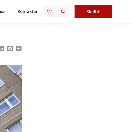
ma
Kontaktai
Skelbti
ook
essenger
LinkedIn
Email
Dalintis