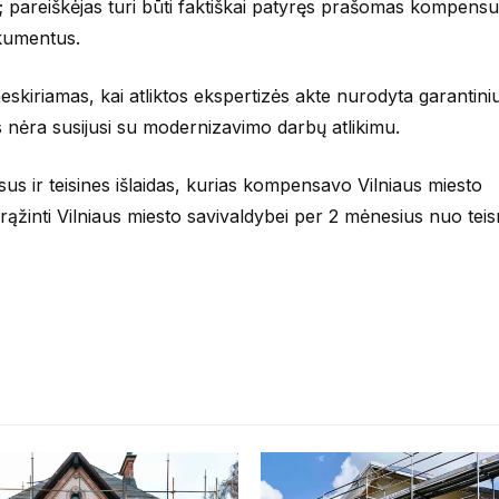
mo; pareiškėjas turi būti faktiškai patyręs prašomas kompensu
okumentus.
skiriamas, kai atliktos ekspertizės akte nurodyta garantini
is nėra susijusi su modernizavimo darbų atlikimu.
isus ir teisines išlaidas, kurias kompensavo Vilniaus miesto
rąžinti Vilniaus miesto savivaldybei per 2 mėnesius nuo tei