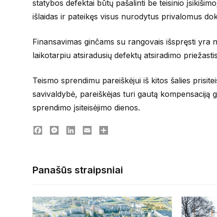
statybos defektai būtų pašalinti be teisinio įsikiši
išlaidas ir pateikęs visus nurodytus privalomus d
Finansavimas ginčams su rangovais išspręsti yra ne
laikotarpiu atsiradusių defektų atsiradimo priežast
Teismo sprendimu pareiškėjui iš kitos šalies prisite
savivaldybė, pareiškėjas turi gautą kompensaciją g
sprendimo įsiteisėjimo dienos.
Facebook
Messenger
LinkedIn
Email
Dalintis
Panašūs straipsniai