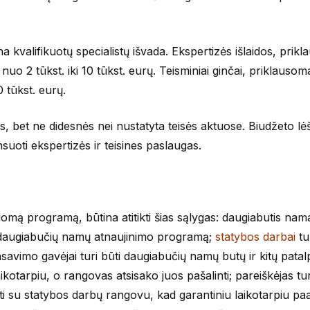
ina kvalifikuotų specialistų išvada. Ekspertizės išlaidos, prik
 nuo 2 tūkst. iki 10 tūkst. eurų. Teisminiai ginčai, priklausom
0 tūkst. eurų.
s, bet ne didesnės nei nustatyta teisės aktuose. Biudžeto lė
uoti ekspertizės ir teisines paslaugas.
omą programą, būtina atitikti šias sąlygas: daugiabutis nama
ą daugiabučių namų atnaujinimo programą;
statybos darbai
tur
nsavimo gavėjai turi būti daugiabučių namų butų ir kitų patal
ikotarpiu, o rangovas atsisako juos pašalinti; pareiškėjas tur
ti su statybos darbų rangovu, kad garantiniu laikotarpiu paa