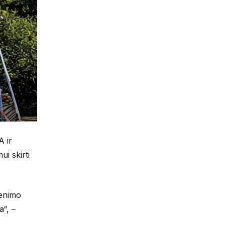
A ir
i skirti
venimo
a“, –