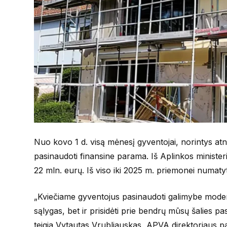
Nuo kovo 1 d. visą mėnesį gyventojai, norintys atna
pasinaudoti finansine parama. Iš Aplinkos minister
22 mln. eurų. Iš viso iki 2025 m. priemonei numaty
„Kviečiame gyventojus pasinaudoti galimybe moder
sąlygas, bet ir prisidėti prie bendrų mūsų šalies pa
teigia Vytautas Vrubliauskas, APVA direktoriaus p