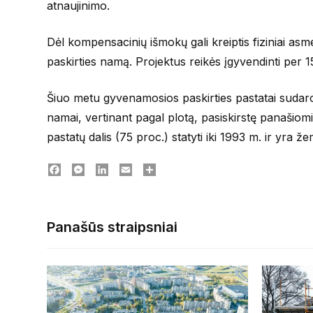
atnaujinimo.
Dėl kompensacinių išmokų gali kreiptis fiziniai a
paskirties namą. Projektus reikės įgyvendinti per 1
Šiuo metu gyvenamosios paskirties pastatai sudaro 
namai, vertinant pagal plotą, pasiskirstę panašiomi
pastatų dalis (75 proc.) statyti iki 1993 m. ir yra
Facebook
Messenger
LinkedIn
Email
Dalintis
Panašūs straipsniai