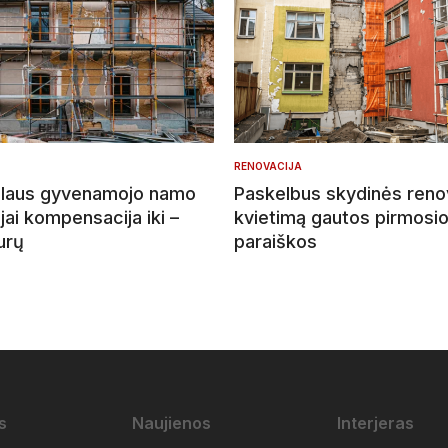
RENOVACIJA
ualaus gyvenamojo namo
Paskelbus skydinės reno
jai kompensacija iki –
kvietimą gautos pirmosi
urų
paraiškos
s
Naujienos
Interjeras