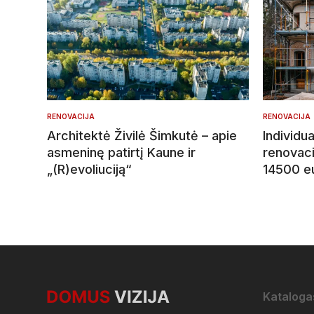
RENOVACIJA
RENOVACIJA
Architektė Živilė Šimkutė – apie
Individ
asmeninę patirtį Kaune ir
renovaci
„(R)evoliuciją“
14500 e
Kataloga