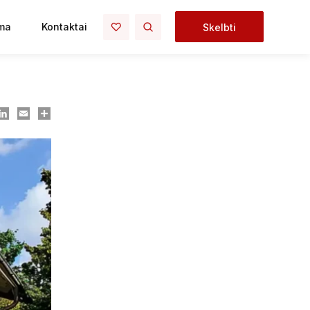
ma
Kontaktai
Skelbti
ook
essenger
LinkedIn
Email
Dalintis