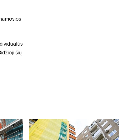
enamosios
dividualūs
džioji šių