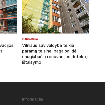
RENOVACIJA
vacijos
Vilniaus savivaldybė teikia
os
paramą teisinei pagalbai dėl
daugiabučių renovacijos defektų
ištaisymo
Informacija