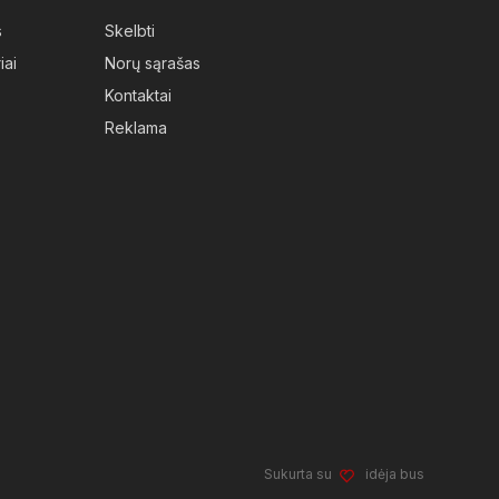
s
Skelbti
iai
Norų sąrašas
Kontaktai
Reklama
Sukurta su
idėja bus