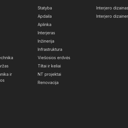
Statyba
Interjero dizaina
Apdaila
Interjero dizainer
Aplinka
Interjeras
Inžinerija
Infrastruktura
technika
Viešosios erdvės
aržas
Tiltai ir keliai
nika ir
NT projektai
jos
Renovacija