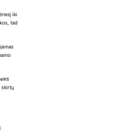
nesį iki
kos, tad
ojamas
 namo
eikti
 skirtų
i