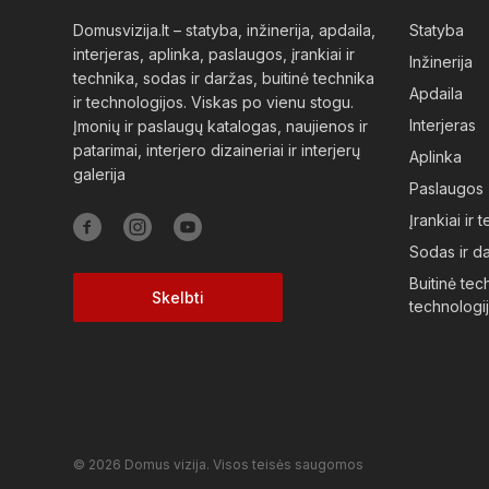
Domusvizija.lt – statyba, inžinerija, apdaila,
Statyba
interjeras, aplinka, paslaugos, įrankiai ir
Inžinerija
technika, sodas ir daržas, buitinė technika
Apdaila
ir technologijos. Viskas po vienu stogu.
Interjeras
Įmonių ir paslaugų katalogas, naujienos ir
patarimai, interjero dizaineriai ir interjerų
Aplinka
galerija
Paslaugos
Įrankiai ir 
Sodas ir d
Buitinė tech
Skelbti
technologi
© 2026 Domus vizija. Visos teisės saugomos