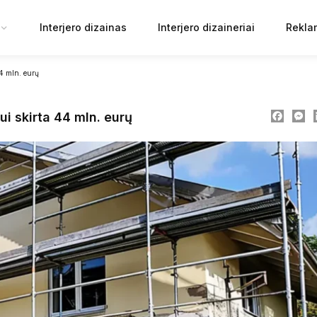
Interjero dizainas
Interjero dizaineriai
Rekla
4 mln. eurų
Faceb
M
ui skirta 44 mln. eurų