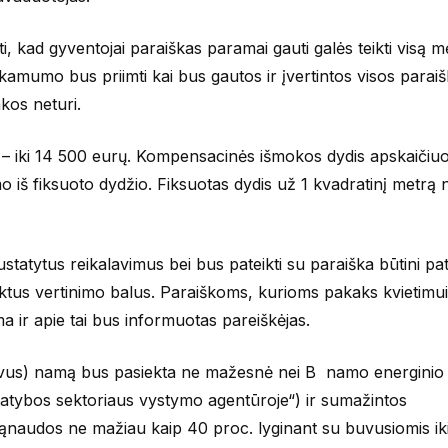
 kad gyventojai paraiškas paramai gauti galės teikti visą mė
kamumo bus priimti kai bus gautos ir įvertintos visos paraiš
akos neturi.
 – iki 14 500 eurų. Kompensacinės išmokos dydis apskaičiu
 iš fiksuoto dydžio. Fiksuotas dydis už 1 kvadratinį metrą
nustatytus reikalavimus bei bus pateikti su paraiška būtini pat
iktus vertinimo balus. Paraiškoms, kurioms pakaks kvietimui
ir apie tai bus informuotas pareiškėjas.
vus) namą bus pasiekta ne mažesnė nei B namo energinio
Statybos sektoriaus vystymo agentūroje“) ir sumažintos
sąnaudos ne mažiau kaip 40 proc. lyginant su buvusiomis ik