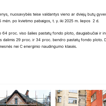
smenys, nuosavybės teise valdantys vieno ar dviejų butų gyv
5 mėn. po kvietimo pabaigos, t. y. iki 2025 m. liepos 2 d.
64 proc. viso šalies pastatų fondo ploto, daugiabučiai ir in
s dalimis 29 proc. ir 34 proc. bendro pastatų fondo ploto. Di
 žemesnės nei C energinio naudingumo klasės.