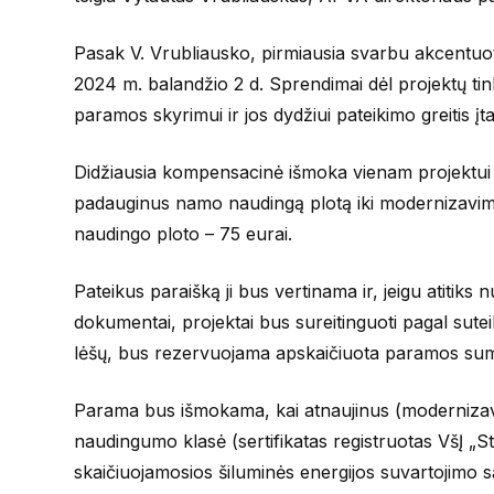
Pasak V. Vrubliausko, pirmiausia svarbu akcentuoti,
2024 m. balandžio 2 d. Sprendimai dėl projektų tin
paramos skyrimui ir jos dydžiui pateikimo greitis įt
Didžiausia kompensacinė išmoka vienam projektui
padauginus namo naudingą plotą iki modernizavimo
naudingo ploto – 75 eurai.
Pateikus paraišką ji bus vertinama ir, jeigu atitiks 
dokumentai, projektai bus sureitinguoti pagal sute
lėšų, bus rezervuojama apskaičiuota paramos suma 
Parama bus išmokama, kai atnaujinus (moderniza
naudingumo klasė (sertifikatas registruotas VšĮ „
skaičiuojamosios šiluminės energijos suvartojimo 