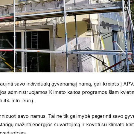
ujinti savo individualų gyvenamąjį namą, gali kreiptis į APV
ijos administruojamos Klimato kaitos programos šiam kvietimu
ti 44 mln. eurų.
nizuoti savo namus. Tai ne tik galimybė pagerinti savo gy
stangų mažinti energijos suvartojimą ir kovoti su klimato kait
avaduotojas.