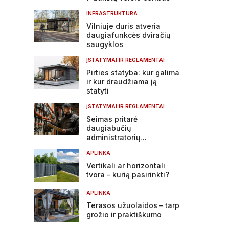
INFRASTRUKTURA
Vilniuje duris atveria
daugiafunkcės dviračių
saugyklos
ĮSTATYMAI IR REGLAMENTAI
Pirties statyba: kur galima
ir kur draudžiama ją
statyti
ĮSTATYMAI IR REGLAMENTAI
Seimas pritarė
daugiabučių
administratorių
atsakomybės griežtinimui
APLINKA
Vertikali ar horizontali
tvora – kurią pasirinkti?
APLINKA
Terasos užuolaidos – tarp
grožio ir praktiškumo