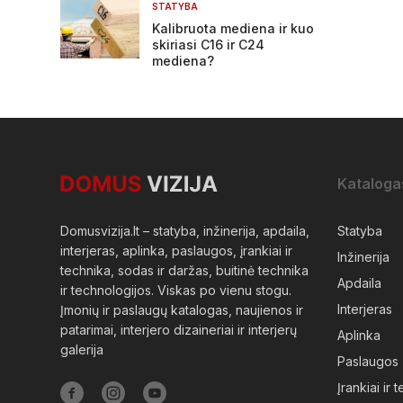
STATYBA
Kalibruota mediena ir kuo
skiriasi C16 ir C24
mediena?
Kataloga
Domusvizija.lt – statyba, inžinerija, apdaila,
Statyba
interjeras, aplinka, paslaugos, įrankiai ir
Inžinerija
technika, sodas ir daržas, buitinė technika
Apdaila
ir technologijos. Viskas po vienu stogu.
Interjeras
Įmonių ir paslaugų katalogas, naujienos ir
patarimai, interjero dizaineriai ir interjerų
Aplinka
galerija
Paslaugos
Įrankiai ir 