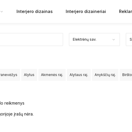
Interjero dizainas
Interjero dizaineriai
Rekla
Panevėžys
Alytus
Akmenės raj.
Alytaus raj.
Anykščių raj.
Biršt
Jurbarko raj.
Kaišiadorių raj.
Kalvarijos sav.
Kauno raj.
Kazlų Ru
v.
Mažeikių raj.
Molėtų raj.
Neringos sav.
Pagėgių sav.
Pakruoj
talo reikmenys
orijoje įrašų nėra.
aseinių raj.
Rietavo sav.
Rokiškio raj.
Skuodo raj.
Šakių raj.
Šal
rakų raj.
Ukmergės raj.
Utenos raj.
Varėnos raj.
Vilkaviškio raj.