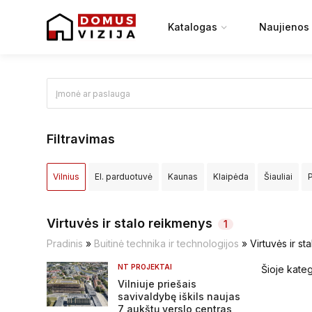
Katalogas
Naujienos
Filtravimas
Vilnius
El. parduotuvė
Kaunas
Klaipėda
Šiauliai
Elektrėnų sav.
Ignalinos raj.
Jonavos raj.
Joniškio raj.
Virtuvės ir stalo reikmenys
1
Kretingos raj.
Kupiškio raj.
Lazdijų raj.
Marijampolės sa
Pradinis
»
Buitinė technika ir technologijos
»
Virtuvės ir s
NT PROJEKTAI
Šioje kateg
Pasvalio raj.
Plungės raj.
Prienų raj.
Radviliškio raj.
R
Vilniuje priešais
savivaldybę iškils naujas
Širvintų raj.
Švenčionių raj.
Tauragės raj.
Telšių raj.
T
7 aukštų verslo centras