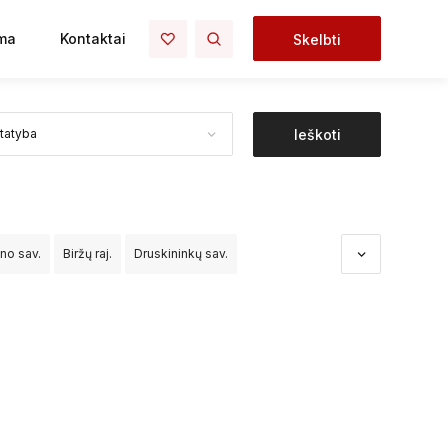
ma
Kontaktai
Skelbti
Ieškoti
ono sav.
Biržų raj.
Druskininkų sav.
dos sav.
Kėdainių raj.
Kelmės raj.
Klaipėdos raj.
o raj.
Palangos sav.
Panevėžio raj.
čininkų raj.
Šiaulių raj.
Šilalės raj.
Šilutės raj.
Vilniaus raj.
Visagino sav.
Zarasų raj.