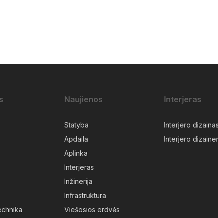
s
Naujienos
Interjeras
Statyba
Interjero dizaina
Apdaila
Interjero dizainer
Aplinka
Interjeras
Inžinerija
Infrastruktura
technika
Viešosios erdvės