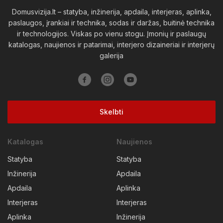
Domusvizija.lt – statyba, inžinerija, apdaila, interjeras, aplinka,
Kaišiadorių raj.
Kalvarijos sav.
Kauno raj.
paslaugos, įrankiai ir technika, sodas ir daržas, buitinė technika
ir technologijos. Viskas po vienu stogu. Įmonių ir paslaugų
Kazlų Rudos sav.
Kėdainių raj.
Kelmės raj.
katalogas, naujienos ir patarimai, interjero dizaineriai ir interjerų
galerija
Klaipėdos raj.
Kretingos raj.
Kupiškio raj.
Lazdijų raj.
Marijampolės sav.
Mažeikių raj.
Molėtų raj.
Neringos sav.
Pagėgių sav.
Pakruojo raj.
Skelbti
Palangos sav.
Panevėžio raj.
Pasvalio raj.
Katalogas
Naujienos
Plungės raj.
Prienų raj.
Radviliškio raj.
Raseinių raj.
Statyba
Statyba
Rietavo sav.
Rokiškio raj.
Skuodo raj.
Šakių raj.
Inžinerija
Apdaila
Šalčininkų raj.
Šiaulių raj.
Šilalės raj.
Šilutės raj.
Apdaila
Aplinka
Interjeras
Interjeras
Širvintų raj.
Švenčionių raj.
Tauragės raj.
Telšių raj.
Aplinka
Inžinerija