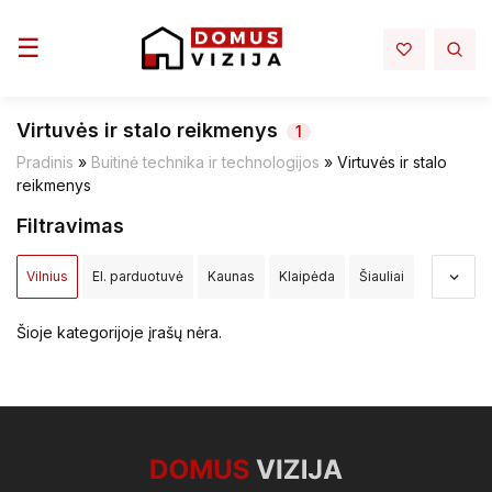
Toggle navigation
☰
Virtuvės ir stalo reikmenys
1
Pradinis
»
Buitinė technika ir technologijos
»
Virtuvės ir stalo
reikmenys
Filtravimas
Vilnius
El. parduotuvė
Kaunas
Klaipėda
Šiauliai
Panevėžys
Alytus
Akmenės raj.
Alytaus raj.
Šioje kategorijoje įrašų nėra.
Anykščių raj.
Birštono sav.
Biržų raj.
Druskininkų sav.
Elektrėnų sav.
Ignalinos raj.
Jonavos raj.
Joniškio raj.
Jurbarko raj.