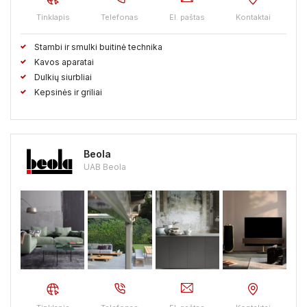
Tinklapis
Telefonas
El. paštas
Kontaktai
Stambi ir smulki buitinė technika
Kavos aparatai
Dulkių siurbliai
Kepsinės ir griliai
Beola
UAB Beola