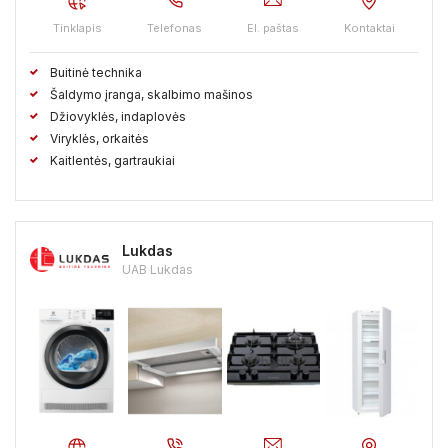
Tinklapis
Telefonas
El. paštas
Kontaktai
Buitinė technika
Šaldymo įranga, skalbimo mašinos
Džiovyklės, indaplovės
Viryklės, orkaitės
Kaitlentės, gartraukiai
Lukdas
UAB Lukdas