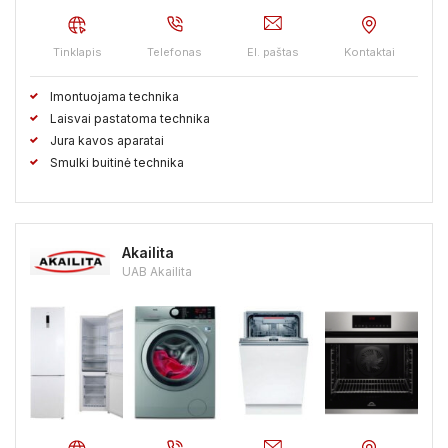
Trakų raj.
Ukmergės raj.
Utenos raj.
Varėnos raj.
Tinklapis
Telefonas
El. paštas
Kontaktai
Vilkaviškio raj.
Vilniaus raj.
Visagino sav.
Zarasų raj.
Imontuojama technika
Laisvai pastatoma technika
Jura kavos aparatai
Smulki buitinė technika
Akailita
UAB Akailita