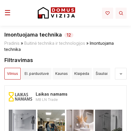
Toggle navigation
☰
Imontuojama technika
12
Pradinis
»
Buitinė technika ir technologijos
»
Imontuojama
technika
Filtravimas
Vilnius
El. parduotuvė
Kaunas
Klaipėda
Šiauliai
Panevėžys
Alytus
Akmenės raj.
Alytaus raj.
Laikas namams
Anykščių raj.
Birštono sav.
Biržų raj.
MB LN Trade
Druskininkų sav.
Elektrėnų sav.
Ignalinos raj.
Jonavos raj.
Joniškio raj.
Jurbarko raj.