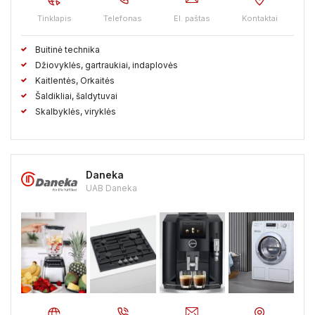
Tinklapis
Telefonas
El. paštas
Kontaktai
Buitinė technika
Džiovyklės, gartraukiai, indaplovės
Kaitlentės, Orkaitės
Šaldikliai, šaldytuvai
Skalbyklės, viryklės
Daneka
UAB Daneka