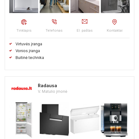
Kaišiadorių raj.
Kalvarijos sav.
Kauno raj.
Kazlų Rudos sav.
Kėdainių raj.
Kelmės raj.
Tinklapis
Telefonas
El. paštas
Kontaktai
Klaipėdos raj.
Kretingos raj.
Kupiškio raj.
Virtuvės įranga
Lazdijų raj.
Marijampolės sav.
Mažeikių raj.
Vonios įranga
Buitinė technika
Molėtų raj.
Neringos sav.
Pagėgių sav.
Pakruojo raj.
Palangos sav.
Panevėžio raj.
Pasvalio raj.
Radausa
Plungės raj.
Prienų raj.
Radviliškio raj.
Raseinių raj.
V. Matulio įmonė
Rietavo sav.
Rokiškio raj.
Skuodo raj.
Šakių raj.
Šalčininkų raj.
Šiaulių raj.
Šilalės raj.
Šilutės raj.
Širvintų raj.
Švenčionių raj.
Tauragės raj.
Telšių raj.