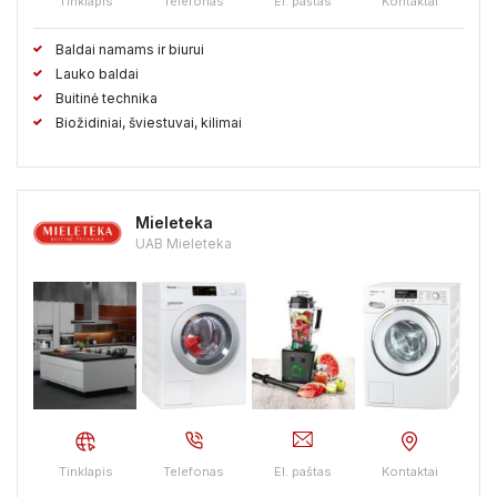
Tinklapis
Telefonas
El. paštas
Kontaktai
Baldai namams ir biurui
Lauko baldai
Buitinė technika
Biožidiniai, šviestuvai, kilimai
Mieleteka
UAB Mieleteka
Tinklapis
Telefonas
El. paštas
Kontaktai