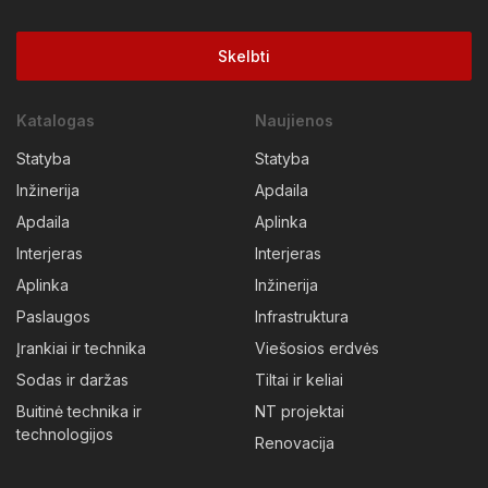
Skelbti
Katalogas
Naujienos
Statyba
Statyba
Inžinerija
Apdaila
Apdaila
Aplinka
Interjeras
Interjeras
Aplinka
Inžinerija
Paslaugos
Infrastruktura
Įrankiai ir technika
Viešosios erdvės
Sodas ir daržas
Tiltai ir keliai
Buitinė technika ir
NT projektai
technologijos
Renovacija