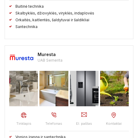
Buitinė technika
Skalbyklės, džiovyklės, viryklės, indaplovės
Orkaitės, kaitlentės, šaldytuvai ir šaldikliai
Santechnika
Muresta
UAB Semerita
Tinklapis
Telefonas
El. paštas
Kontaktai
Vonios įranga ir santechnika