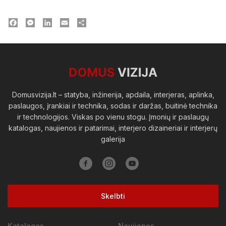
Facebook
Messenger
LinkedIn
Email
Dalintis
Domusvizija.lt – statyba, inžinerija, apdaila, interjeras, aplinka,
paslaugos, įrankiai ir technika, sodas ir daržas, buitinė technika
ir technologijos. Viskas po vienu stogu. Įmonių ir paslaugų
katalogas, naujienos ir patarimai, interjero dizaineriai ir interjerų
galerija
Skelbti
Katalogas
Naujienos