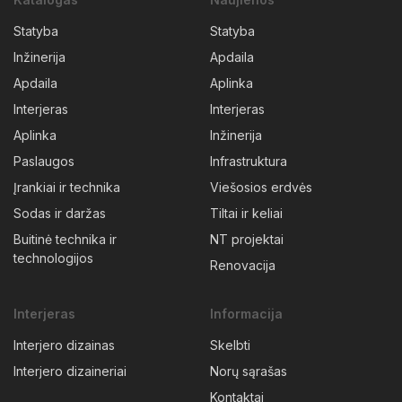
Statyba
Statyba
Inžinerija
Apdaila
Apdaila
Aplinka
Interjeras
Interjeras
Aplinka
Inžinerija
Paslaugos
Infrastruktura
Įrankiai ir technika
Viešosios erdvės
Sodas ir daržas
Tiltai ir keliai
Buitinė technika ir
NT projektai
technologijos
Renovacija
Interjeras
Informacija
Interjero dizainas
Skelbti
Interjero dizaineriai
Norų sąrašas
Kontaktai