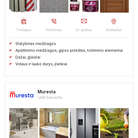
Vilkaviškio raj.
Vilniaus raj.
Visagino sav.
Zarasų raj.
Tinklapis
Telefonas
El. paštas
Kontaktai
Statybinės medžiagos
Apšiltinimo medžiagos, gipso plokštės, tvirtinimo elementai
Dažai, glaistai
Vidaus ir lauko durys, įrankiai
Muresta
UAB Semerita