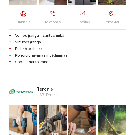
Tinklapis
Telefonas
El. paštas
Kontaktai
Vonios įranga ir santechnika
Virtuvės įranga
Buitinė technika
Kondicionavimas ir vėdinimas
Sodo ir daržo įranga
Teronis
UAB Teronis