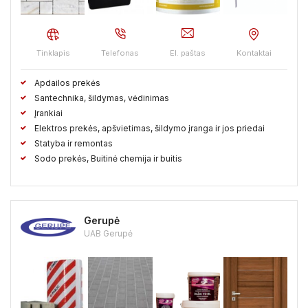
Kaišiadorių raj.
Kalvarijos sav.
Kauno raj.
Kazlų Rudos sav.
Kėdainių raj.
Kelmės raj.
Tinklapis
Telefonas
El. paštas
Kontaktai
Klaipėdos raj.
Kretingos raj.
Kupiškio raj.
Apdailos prekės
Lazdijų raj.
Marijampolės sav.
Mažeikių raj.
Santechnika, šildymas, vėdinimas
Įrankiai
Molėtų raj.
Neringos sav.
Pagėgių sav.
Pakruojo raj.
Elektros prekės, apšvietimas, šildymo įranga ir jos priedai
Statyba ir remontas
Palangos sav.
Panevėžio raj.
Pasvalio raj.
Sodo prekės, Buitinė chemija ir buitis
Plungės raj.
Prienų raj.
Radviliškio raj.
Raseinių raj.
Rietavo sav.
Rokiškio raj.
Skuodo raj.
Šakių raj.
Gerupė
UAB Gerupė
Šalčininkų raj.
Šiaulių raj.
Šilalės raj.
Šilutės raj.
Širvintų raj.
Švenčionių raj.
Tauragės raj.
Telšių raj.
Trakų raj.
Ukmergės raj.
Utenos raj.
Varėnos raj.