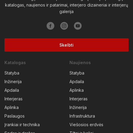
katalogas, naujienos ir patarimai, interjero dizaineriai ir interjerų
galerija
Skelbti
Katalogas
Naujienos
Statyba
Statyba
Inžinerija
Apdaila
Apdaila
Aplinka
Interjeras
Interjeras
Aplinka
Inžinerija
Paslaugos
Infrastruktura
Įrankiai ir technika
Viešosios erdvės