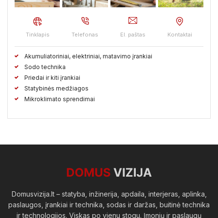
Tinklapis
Telefonas
El. paštas
Kontaktai
Akumuliatoriniai, elektriniai, matavimo įrankiai
Sodo technika
Priedai ir kiti įrankiai
Statybinės medžiagos
Mikroklimato sprendimai
Domusvizija.lt – statyba, inžinerija, apdaila, interjeras, aplinka,
paslaugos, įrankiai ir technika, sodas ir daržas, buitinė technika
ir technologijos. Viskas po vienu stogu. Įmonių ir paslaugų