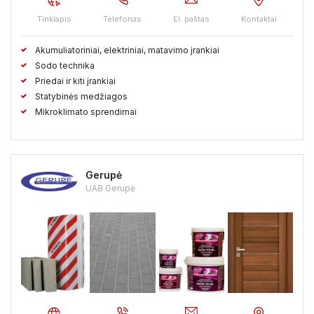
Tinklapis
Telefonas
El. paštas
Kontaktai
Akumuliatoriniai, elektriniai, matavimo įrankiai
Sodo technika
Priedai ir kiti įrankiai
Statybinės medžiagos
Mikroklimato sprendimai
Gerupė
UAB Gerupė