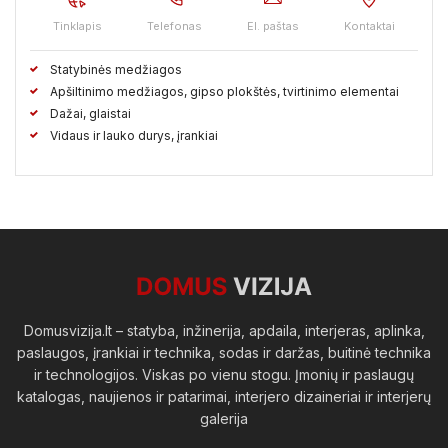
Tinklapis
Telefonas
El. paštas
Kontaktai
Statybinės medžiagos
Apšiltinimo medžiagos, gipso plokštės, tvirtinimo elementai
Dažai, glaistai
Vidaus ir lauko durys, įrankiai
Domusvizija.lt – statyba, inžinerija, apdaila, interjeras, aplinka,
paslaugos, įrankiai ir technika, sodas ir daržas, buitinė technika
ir technologijos. Viskas po vienu stogu. Įmonių ir paslaugų
katalogas, naujienos ir patarimai, interjero dizaineriai ir interjerų
galerija