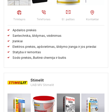
Kaišiadorių raj.
Kalvarijos sav.
Kauno raj.
Kazlų Rudos sav.
Kėdainių raj.
Kelmės raj.
Tinklapis
Telefonas
El. paštas
Kontaktai
Klaipėdos raj.
Kretingos raj.
Kupiškio raj.
Apdailos prekės
Lazdijų raj.
Marijampolės sav.
Mažeikių raj.
Santechnika, šildymas, vėdinimas
Įrankiai
Molėtų raj.
Neringos sav.
Pagėgių sav.
Pakruojo raj.
Elektros prekės, apšvietimas, šildymo įranga ir jos priedai
Statyba ir remontas
Palangos sav.
Panevėžio raj.
Pasvalio raj.
Sodo prekės, Buitinė chemija ir buitis
Plungės raj.
Prienų raj.
Radviliškio raj.
Raseinių raj.
Rietavo sav.
Rokiškio raj.
Skuodo raj.
Šakių raj.
Stimelit
UAB MV Stimelit
Šalčininkų raj.
Šiaulių raj.
Šilalės raj.
Šilutės raj.
Širvintų raj.
Švenčionių raj.
Tauragės raj.
Telšių raj.
Trakų raj.
Ukmergės raj.
Utenos raj.
Varėnos raj.