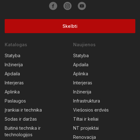
Skelbti
Katalogas
Naujienos
Statyba
Statyba
Inžinerija
Apdaila
Apdaila
Aplinka
Interjeras
Interjeras
Aplinka
Inžinerija
Paslaugos
Infrastruktura
Įrankiai ir technika
Viešosios erdvės
Sodas ir daržas
Tiltai ir keliai
Buitinė technika ir
NT projektai
technologijos
Renovacija