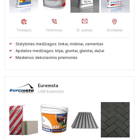
Vilkaviškio raj.
Vilniaus raj.
Visagino sav.
Zarasų raj.
Tinklapis
Telefonas
El. paštas
Kontaktai
Statybinės medžiagos: tinkai, mišiniai, cementas
Apdailos medžiagos: klijai, gruntai, glaistai, dažai
Medienos dekoravimo priemonės
Euremsta
UAB Euremsta