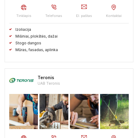
Tinklapis
Telefonas
El. paštas
Kontaktai
Izoliacija
Mišiniai, plokštės, dažai
Stogo dangos
Mūras, fasadas, aplinka
Teronis
UAB Teronis