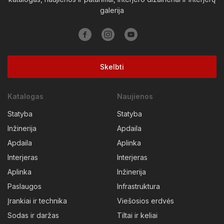
galerija
Skelbti
Katalogas
Naujienos
Statyba
Statyba
Inžinerija
Apdaila
Apdaila
Aplinka
Interjeras
Interjeras
Aplinka
Inžinerija
Paslaugos
Infrastruktura
Įrankiai ir technika
Viešosios erdvės
Sodas ir daržas
Tiltai ir keliai