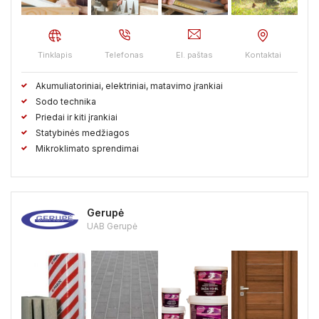
Kaišiadorių raj.
Kalvarijos sav.
Kauno raj.
Kazlų Rudos sav.
Kėdainių raj.
Kelmės raj.
Tinklapis
Telefonas
El. paštas
Kontaktai
Klaipėdos raj.
Kretingos raj.
Kupiškio raj.
Akumuliatoriniai, elektriniai, matavimo įrankiai
Lazdijų raj.
Marijampolės sav.
Mažeikių raj.
Sodo technika
Priedai ir kiti įrankiai
Molėtų raj.
Neringos sav.
Pagėgių sav.
Pakruojo raj.
Statybinės medžiagos
Mikroklimato sprendimai
Palangos sav.
Panevėžio raj.
Pasvalio raj.
Plungės raj.
Prienų raj.
Radviliškio raj.
Raseinių raj.
Gerupė
Rietavo sav.
Rokiškio raj.
Skuodo raj.
Šakių raj.
UAB Gerupė
Šalčininkų raj.
Šiaulių raj.
Šilalės raj.
Šilutės raj.
Širvintų raj.
Švenčionių raj.
Tauragės raj.
Telšių raj.
Trakų raj.
Ukmergės raj.
Utenos raj.
Varėnos raj.