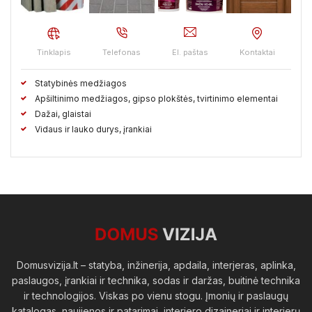
Vilkaviškio raj.
Vilniaus raj.
Visagino sav.
Zarasų raj.
Tinklapis
Telefonas
El. paštas
Kontaktai
Statybinės medžiagos
Apšiltinimo medžiagos, gipso plokštės, tvirtinimo elementai
Dažai, glaistai
Vidaus ir lauko durys, įrankiai
Domusvizija.lt – statyba, inžinerija, apdaila, interjeras, aplinka,
paslaugos, įrankiai ir technika, sodas ir daržas, buitinė technika
ir technologijos. Viskas po vienu stogu. Įmonių ir paslaugų
katalogas, naujienos ir patarimai, interjero dizaineriai ir interjerų