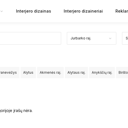
Interjero dizainas
Interjero dizaineriai
Rekla
Panevėžys
Alytus
Akmenės raj.
Alytaus raj.
Anykščių raj.
Biršt
Jurbarko raj.
Kaišiadorių raj.
Kalvarijos sav.
Kauno raj.
Kazlų Ru
v.
Mažeikių raj.
Molėtų raj.
Neringos sav.
Pagėgių sav.
Pakruoj
orijoje įrašų nėra.
aseinių raj.
Rietavo sav.
Rokiškio raj.
Skuodo raj.
Šakių raj.
Šal
rakų raj.
Ukmergės raj.
Utenos raj.
Varėnos raj.
Vilkaviškio raj.