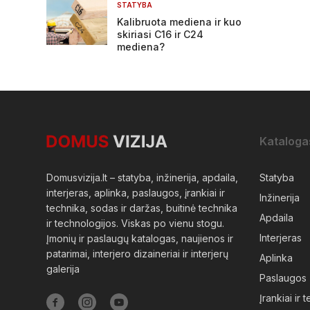
STATYBA
Kalibruota mediena ir kuo
skiriasi C16 ir C24
mediena?
Kataloga
Domusvizija.lt – statyba, inžinerija, apdaila,
Statyba
interjeras, aplinka, paslaugos, įrankiai ir
Inžinerija
technika, sodas ir daržas, buitinė technika
Apdaila
ir technologijos. Viskas po vienu stogu.
Interjeras
Įmonių ir paslaugų katalogas, naujienos ir
patarimai, interjero dizaineriai ir interjerų
Aplinka
galerija
Paslaugos
Įrankiai ir 