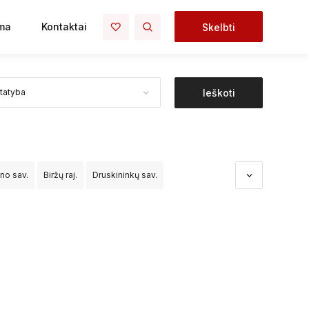
ma
Kontaktai
Skelbti
Ieškoti
ono sav.
Biržų raj.
Druskininkų sav.
dos sav.
Kėdainių raj.
Kelmės raj.
Klaipėdos raj.
o raj.
Palangos sav.
Panevėžio raj.
čininkų raj.
Šiaulių raj.
Šilalės raj.
Šilutės raj.
Vilniaus raj.
Visagino sav.
Zarasų raj.