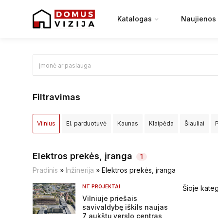
Katalogas
Naujienos
Filtravimas
Vilnius
El. parduotuvė
Kaunas
Klaipėda
Šiauliai
Elektrėnų sav.
Ignalinos raj.
Jonavos raj.
Joniškio raj.
Elektros prekės, įranga
1
Kretingos raj.
Kupiškio raj.
Lazdijų raj.
Marijampolės sa
Pradinis
»
Inžinerija
»
Elektros prekės, įranga
NT PROJEKTAI
Šioje kateg
Pasvalio raj.
Plungės raj.
Prienų raj.
Radviliškio raj.
R
Vilniuje priešais
savivaldybę iškils naujas
Širvintų raj.
Švenčionių raj.
Tauragės raj.
Telšių raj.
T
7 aukštų verslo centras