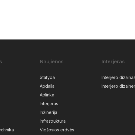
s
Naujienos
Interjeras
Statyba
Interjero dizaina
Apdaila
Interjero dizainer
Aplinka
Interjeras
Inžinerija
Infrastruktura
technika
Viešosios erdvės