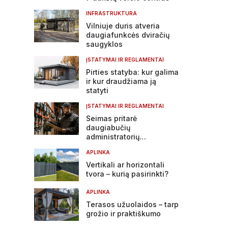
INFRASTRUKTURA
Vilniuje duris atveria
daugiafunkcės dviračių
saugyklos
ĮSTATYMAI IR REGLAMENTAI
Pirties statyba: kur galima
ir kur draudžiama ją
statyti
ĮSTATYMAI IR REGLAMENTAI
Seimas pritarė
daugiabučių
administratorių
atsakomybės griežtinimui
APLINKA
Vertikali ar horizontali
tvora – kurią pasirinkti?
APLINKA
Terasos užuolaidos – tarp
grožio ir praktiškumo