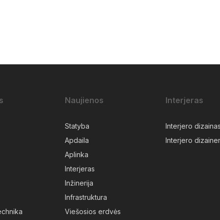
s
Naujienos
Interjeras
Statyba
Interjero dizaina
Apdaila
Interjero dizainer
Aplinka
Interjeras
Inžinerija
Infrastruktura
technika
Viešosios erdvės