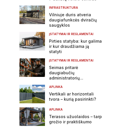
INFRASTRUKTURA
Vilniuje duris atveria
daugiafunkcės dviračių
saugyklos
ĮSTATYMAI IR REGLAMENTAI
Pirties statyba: kur galima
ir kur draudžiama ją
statyti
ĮSTATYMAI IR REGLAMENTAI
Seimas pritarė
daugiabučių
administratorių
atsakomybės griežtinimui
APLINKA
Vertikali ar horizontali
tvora – kurią pasirinkti?
APLINKA
Terasos užuolaidos – tarp
grožio ir praktiškumo