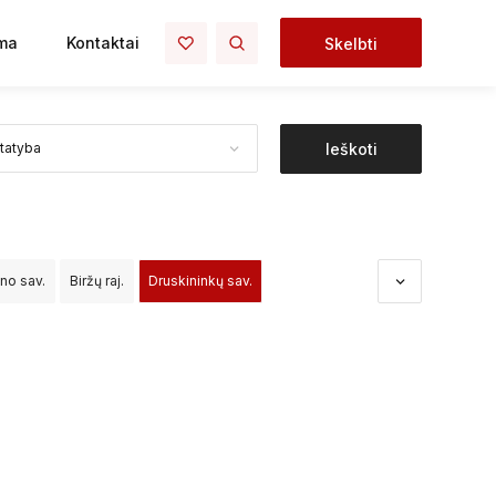
ma
Kontaktai
Skelbti
Ieškoti
ono sav.
Biržų raj.
Druskininkų sav.
dos sav.
Kėdainių raj.
Kelmės raj.
Klaipėdos raj.
o raj.
Palangos sav.
Panevėžio raj.
čininkų raj.
Šiaulių raj.
Šilalės raj.
Šilutės raj.
Vilniaus raj.
Visagino sav.
Zarasų raj.