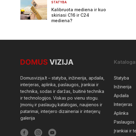
STATYBA
Kalibruota mediena ir kuo
skiriasi C16 ir C24
mediena?
Kataloga
Domusvizija.lt – statyba, inžinerija, apdaila,
Statyba
interjeras, aplinka, paslaugos, įrankiai ir
Inžinerija
technika, sodas ir daržas, buitinė technika
Apdaila
ir technologijos. Viskas po vienu stogu.
Interjeras
Įmonių ir paslaugų katalogas, naujienos ir
patarimai, interjero dizaineriai ir interjerų
Aplinka
galerija
Paslaugos
Įrankiai ir 