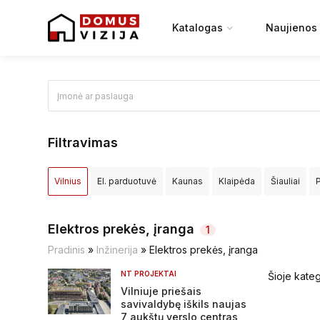
Katalogas
Naujienos
Filtravimas
Vilnius
El. parduotuvė
Kaunas
Klaipėda
Šiauliai
Elektrėnų sav.
Ignalinos raj.
Jonavos raj.
Joniškio raj.
Elektros prekės, įranga
1
Kretingos raj.
Kupiškio raj.
Lazdijų raj.
Marijampolės sa
Pradinis
»
Inžinerija
»
Elektros prekės, įranga
NT PROJEKTAI
Šioje kateg
Pasvalio raj.
Plungės raj.
Prienų raj.
Radviliškio raj.
R
Vilniuje priešais
savivaldybę iškils naujas
Širvintų raj.
Švenčionių raj.
Tauragės raj.
Telšių raj.
T
7 aukštų verslo centras