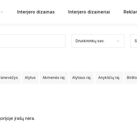
Interjero dizainas
Interjero dizaineriai
Rekla
Panevėžys
Alytus
Akmenės raj.
Alytaus raj.
Anykščių raj.
Biršt
Jurbarko raj.
Kaišiadorių raj.
Kalvarijos sav.
Kauno raj.
Kazlų Ru
v.
Mažeikių raj.
Molėtų raj.
Neringos sav.
Pagėgių sav.
Pakruoj
orijoje įrašų nėra.
aseinių raj.
Rietavo sav.
Rokiškio raj.
Skuodo raj.
Šakių raj.
Šal
rakų raj.
Ukmergės raj.
Utenos raj.
Varėnos raj.
Vilkaviškio raj.