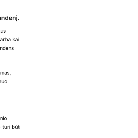
andenį.
tus
 arba kai
andens
imas,
 nuo
inio
turi būti