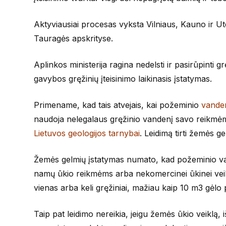
Aktyviausiai procesas vyksta Vilniaus, Kauno ir Uten
Tauragės apskrityse.
Aplinkos ministerija ragina nedelsti ir pasirūpinti 
gavybos gręžinių įteisinimo laikinasis įstatymas.
Primename, kad tais atvejais, kai požeminio
vanden
naudoja nelegalaus gręžinio vandenį savo reikmėms, 
Lietuvos geologijos tarnybai
. Leidimą tirti žemės g
Žemės gelmių įstatymas numato, kad požeminio van
namų ūkio reikmėms arba nekomercinei ūkinei veik
vienas arba keli gręžiniai, mažiau kaip 10 m3 gėl
Taip pat leidimo nereikia, jeigu žemės ūkio veiklą,