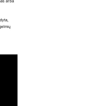
nas arba
dyta,
gelmių