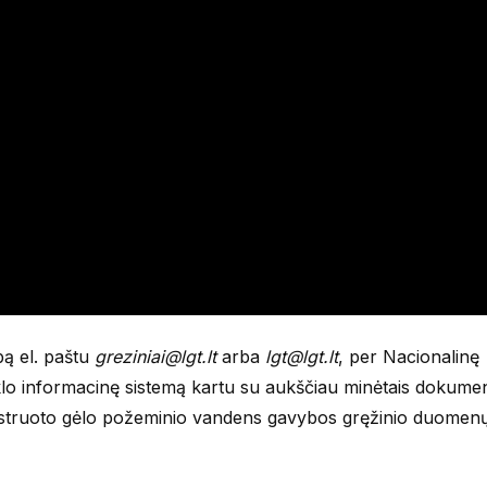
bą el. paštu
greziniai@lgt.lt
arba
lgt@lgt.lt
, per Nacionalinę
nklo informacinę sistemą kartu su aukščiau minėtais dokumen
gistruoto gėlo požeminio vandens gavybos gręžinio duomen