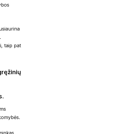
nybos
usiaurina
.
, taip pat
gręžinių
s.
ams
sakomybės.
ininkas