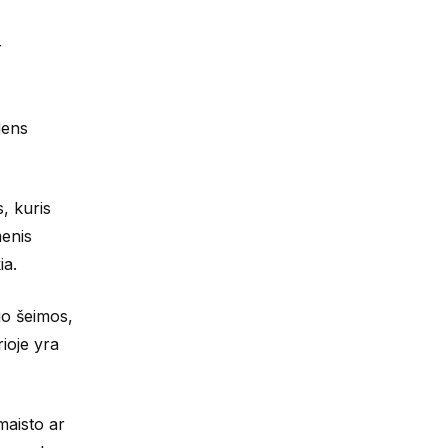
r
dens
, kuris
menis
ia.
uo šeimos,
ioje yra
maisto ar