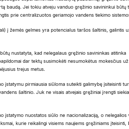
kirtą baudą. Jei tokiu atveju vanduo gręžinio savininkui būtų t
 jungtis prie centralizuotos geriamojo vandens tiekimo sistemo
i) į žemės gelmes yra potencialus taršos šaltinis, galintis u
būtų nustatyta, kad nelegalaus gręžinio savininkas atitinka
am papildomai dar tektų susimokėti nesumokėtus mokesčius už
ėjusius trejus metus.
įstatymu pirmiausia siūloma suteikti galimybę įsiteisinti tu
vandens šaltinio. Juk ne visais atvejais gręžiniai įrengti sieki
 įstatymo nuostatos siūlo ne nacionalizaciją, o nelegalios 
ksmai, kurie reikalingi visiems naujiems gręžiniams įteisinti, 