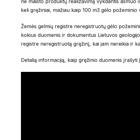
ne maisto produktų realizavimą vykdantis asmuo i
keli gręžiniai, mažiau kaip 100 m3 gėlo požeminio 
Žemės gelmių registre neregistruotų gėlo požemin
kokius duomenis ir dokumentus Lietuvos geologijos t
registre neregistruotą gręžinį, kai jam nereikia ir ka
Detalią informaciją, kaip gręžinio duomenis įrašyti 