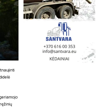
naujinti
didelė
 geriamojo
ręžinių