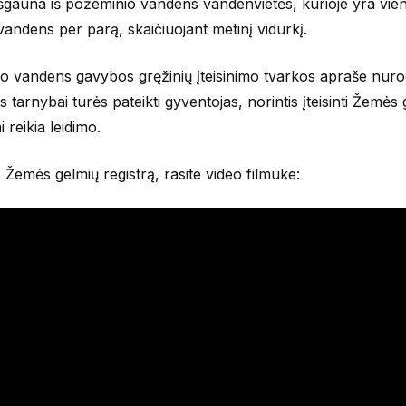
šgauna iš požeminio vandens vandenvietės, kurioje yra vie
vandens per parą, skaičiuojant metinį vidurkį.
io vandens gavybos gręžinių įteisinimo tvarkos apraše nuro
arnybai turės pateikti gyventojas, norintis įteisinti Žemės 
i reikia leidimo.
į Žemės gelmių registrą, rasite video filmuke: