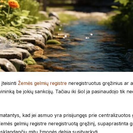
įteisinti
Žemės gelmių registre
neregistruotus gręžinius ar at
inką be jokių sankcijų. Tačiau iki šiol ja pasinaudojo tik ne
umatantys, kad jei asmuo yra prisijungęs prie centralizuotos
ą Žemės gelmių registre neregistruotą gręžinį, supaprastinta g
besklandančių mitų žmonės delsia susitvarkyti.