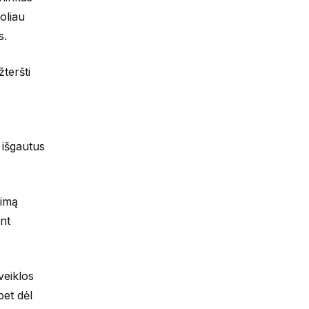
oliau
s.
žteršti
 išgautus
rimą
ant
veiklos
bet dėl