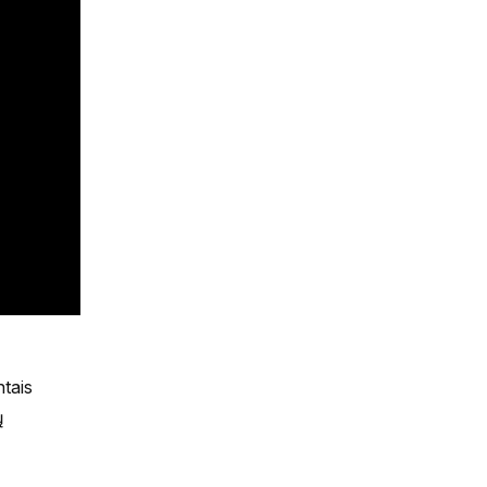
tais
ų