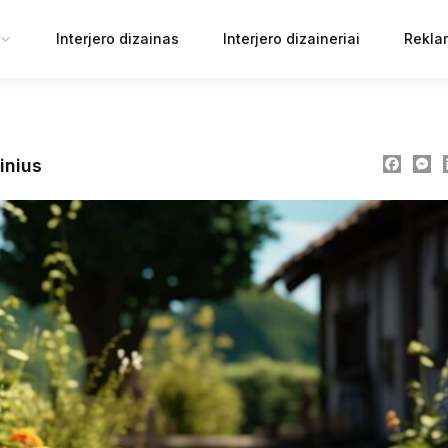
Interjero dizainas
Interjero dizaineriai
Rekla
Faceb
M
inius