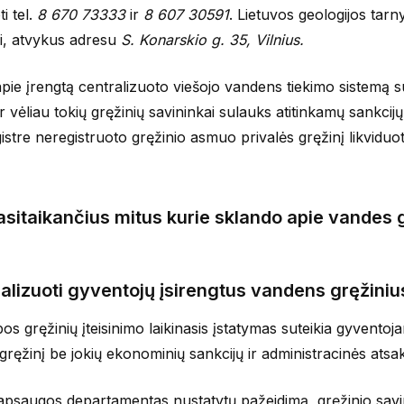
i tel.
8 670 73333
ir
8 607 30591
. Lietuvos geologijos tar
vai, atvykus adresu
S. Konarskio g. 35, Vilnius.
pie įrengtą centralizuoto viešojo vandens tiekimo sistemą s
 vėliau tokių gręžinių savininkai sulauks atitinkamų sankcijų
stre neregistruoto gręžinio asmuo privalės gręžinį likviduoti
sitaikančius mitus kurie sklando apie vandes 
nalizuoti gyventojų įsirengtus vandens gręžiniu
s gręžinių įteisinimo laikinasis įstatymas suteikia gyventoj
lų gręžinį be jokių ekonominių sankcijų ir administracinės at
s apsaugos departamentas nustatytų pažeidimą, gręžinio sav