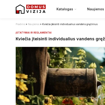
Katalogas
Naujienos
Pradinis
»
Naujienos
»
Kviečia įteisinti individualius vandens gręžinius
ĮSTATYMAI IR REGLAMENTAI
Kviečia įteisinti individualius vandens gręž