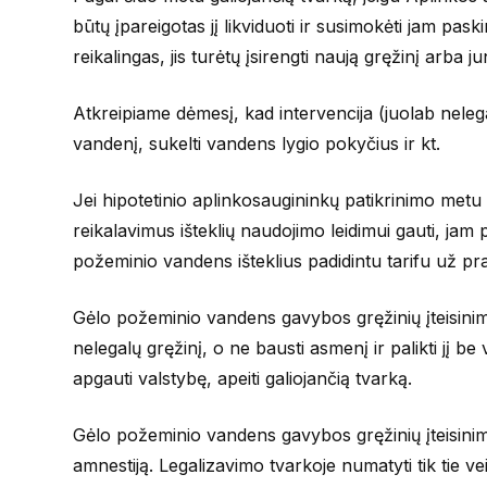
būtų įpareigotas jį likviduoti ir susimokėti jam pas
reikalingas, jis turėtų įsirengti naują gręžinį arba
Atkreipiame dėmesį, kad intervencija (juolab nelegal
vandenį, sukelti vandens lygio pokyčius ir kt.
Jei hipotetinio aplinkosaugininkų patikrinimo metu 
reikalavimus išteklių naudojimo leidimui gauti, j
požeminio vandens išteklius padidintu tarifu už pra
Gėlo požeminio vandens gavybos gręžinių įteisinimo 
nelegalų gręžinį, o ne bausti asmenį ir palikti jį be 
apgauti valstybę, apeiti galiojančią tvarką.
Gėlo požeminio vandens gavybos gręžinių įteisinimo
amnestiją. Legalizavimo tvarkoje numatyti tik tie vei