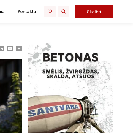
ma
Kontaktai
Skelbti
ook
essenger
LinkedIn
Email
Dalintis