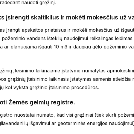
pradedant naudoti gręžinį.
 įsirengti skaitiklius ir mokėti mokesčius už v
s įrengti apskaitos prietaisus ir mokėti mokesčius už išgau
ai požeminio vandens išteklių naudojimui reikalingas leidimas
a ar planuojama išgauti 10 m3 ir daugiau gėlo požeminio v
žinių įteisinimo laikinajame įstatyme numatytas apmokestin
s gręžinių įteisinimo laikinasis įstatymas asmenis atleidžia
ų kol vyksta gręžinio įteisinimo procedūros.
ruoti Žemės gelmių registre.
stro nuostatai numato, kad visi gręžiniai (tiek skirti požem
gliavandenilių išgavimui ar geoterminės energijos naudojimui) 