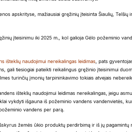
os apskrityse, mažiausiai gręžinių įteisinta Šiaulių, Telšių i
gręžinių įteisinimu iki 2025 m., kol galioja Gėlo požeminio van
s išteklių naudojimui nereikalingas leidimas
, pats gyventojas
gali tiesiogiai pateikti reikalingus gręžinio įteisinimui duo
elmes turinčių įmonių tarpininkavimo tokiais atvejais nebereik
dens išteklių naudojimui leidimas nereikalingas, jeigu asm
lai vykdyti išgauna iš požeminio vandens vandenvietės, kur
o požeminio vandens per parą.
 išskyrus žemės ūkio produktų perdirbimą ir iš jų pagamintų 