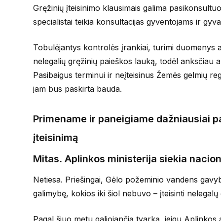
Gręžinių įteisinimo klausimais galima pasikonsultuot
specialistai teikia konsultacijas gyventojams ir gy
Tobulėjantys kontrolės įrankiai, turimi duomenys a
nelegalių gręžinių paieškos lauką, todėl anksčiau ar
Pasibaigus terminui ir neįteisinus Žemės gelmių regi
jam bus paskirta bauda.
Primename ir paneigiame dažniausiai pa
įteisinimą
Mitas. Aplinkos ministerija siekia nacio
Netiesa. Priešingai, Gėlo požeminio vandens gavybo
galimybę, kokios iki šiol nebuvo – įteisinti nelega
Pagal šiuo metu galiojančią tvarką, jeigu Aplinko