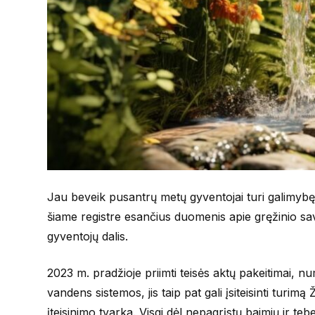
Jau beveik pusantrų metų gyventojai turi galimybę 
šiame registre esančius duomenis apie gręžinio savin
gyventojų dalis.
2023 m. pradžioje priimti teisės aktų pakeitimai, n
vandens sistemos, jis taip pat gali įsiteisinti turim
įteisinimo tvarka. Visgi dėl nepagrįstų baimių ir te