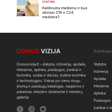
STATYBA
Kalibruota mediena ir kuo
skiriasi C16 ir C24
mediena?
Kataloga
Domusvizija.lt – statyba, inžinerija, apdaila,
Statyba
interjeras, aplinka, paslaugos, įrankiai ir
Inžinerija
technika, sodas ir daržas, buitinė technika
Apdaila
ir technologijos. Viskas po vienu stogu.
Interjeras
Įmonių ir paslaugų katalogas, naujienos ir
patarimai, interjero dizaineriai ir interjerų
Aplinka
galerija
Paslaugos
Įrankiai ir 