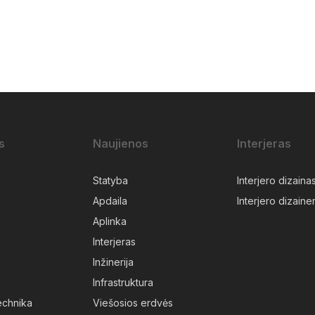
s
Naujienos
Interjeras
Statyba
Interjero dizaina
Apdaila
Interjero dizainer
Aplinka
Interjeras
Inžinerija
Infrastruktura
technika
Viešosios erdvės