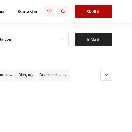
ma
Kontaktai
Skelbti
Ieškoti
ono sav.
Biržų raj.
Druskininkų sav.
dos sav.
Kėdainių raj.
Kelmės raj.
Klaipėdos raj.
o raj.
Palangos sav.
Panevėžio raj.
čininkų raj.
Šiaulių raj.
Šilalės raj.
Šilutės raj.
Vilniaus raj.
Visagino sav.
Zarasų raj.