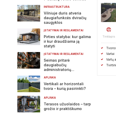
INFRASTRUKTURA
Vilniuje duris atveria
daugiafunkcės dviračių
saugyklos
ĮSTATYMAI IR REGLAMENTAI
Pirties statyba: kur galima
Tinklapis
ir kur draudžiama ją
statyti
Tvoro
Vartai
ĮSTATYMAI IR REGLAMENTAI
Vartų 
Seimas pritarė
daugiabučių
Tvirti
administratorių
atsakomybės griežtinimui
APLINKA
Vertikali ar horizontali
tvora – kurią pasirinkti?
APLINKA
Terasos užuolaidos – tarp
grožio ir praktiškumo