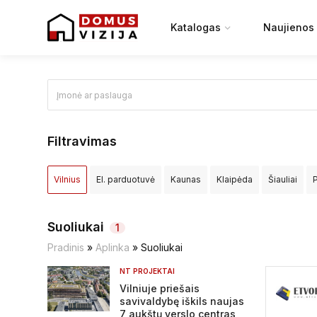
Katalogas
Naujienos
Filtravimas
Vilnius
El. parduotuvė
Kaunas
Klaipėda
Šiauliai
Elektrėnų sav.
Ignalinos raj.
Jonavos raj.
Joniškio raj.
Suoliukai
1
Kretingos raj.
Kupiškio raj.
Lazdijų raj.
Marijampolės sa
Pradinis
»
Aplinka
»
Suoliukai
NT PROJEKTAI
Pasvalio raj.
Plungės raj.
Prienų raj.
Radviliškio raj.
R
Vilniuje priešais
savivaldybę iškils naujas
Širvintų raj.
Švenčionių raj.
Tauragės raj.
Telšių raj.
T
7 aukštų verslo centras