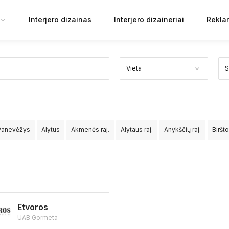
Interjero dizainas
Interjero dizaineriai
Rekla
Panevėžys
Alytus
Akmenės raj.
Alytaus raj.
Anykščių raj.
Biršt
Jurbarko raj.
Kaišiadorių raj.
Kalvarijos sav.
Kauno raj.
Kazlų Ru
v.
Mažeikių raj.
Molėtų raj.
Neringos sav.
Pagėgių sav.
Pakruoj
aseinių raj.
Rietavo sav.
Rokiškio raj.
Skuodo raj.
Šakių raj.
Šal
Etvoros
UAB Gormeta
rakų raj.
Ukmergės raj.
Utenos raj.
Varėnos raj.
Vilkaviškio raj.