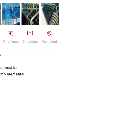
Telefonas
El. paštas
Kontaktai
s
automatika
nimo elementai