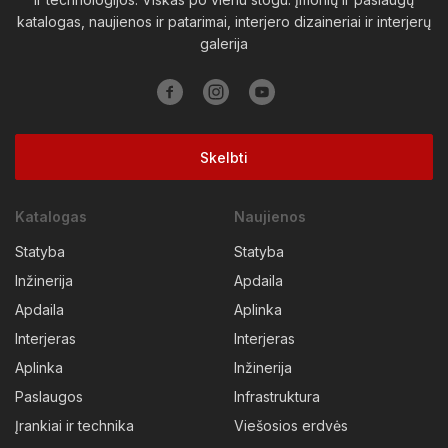
katalogas, naujienos ir patarimai, interjero dizaineriai ir interjerų
Vilkaviškio raj.
Vilniaus raj.
Visagino sav.
Zarasų raj.
galerija
Skelbti
Katalogas
Naujienos
Statyba
Statyba
Inžinerija
Apdaila
Apdaila
Aplinka
Interjeras
Interjeras
Aplinka
Inžinerija
Paslaugos
Infrastruktura
Įrankiai ir technika
Viešosios erdvės