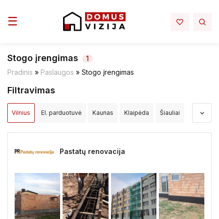
Toggle navigation
☰
Stogo įrengimas
1
Pradinis
»
Paslaugos
»
Stogo įrengimas
Filtravimas
Vilnius
El. parduotuvė
Kaunas
Klaipėda
Šiauliai
Panevėžys
Alytus
Akmenės raj.
Alytaus raj.
Pastatų renovacija
Anykščių raj.
Birštono sav.
Biržų raj.
Druskininkų sav.
Elektrėnų sav.
Ignalinos raj.
Jonavos raj.
Joniškio raj.
Jurbarko raj.