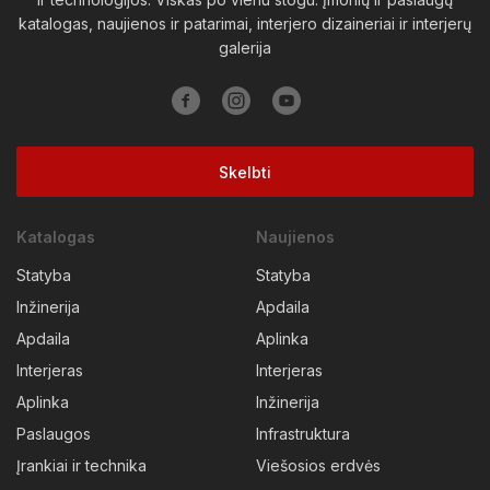
katalogas, naujienos ir patarimai, interjero dizaineriai ir interjerų
Vilkaviškio raj.
Vilniaus raj.
Visagino sav.
Zarasų raj.
galerija
Skelbti
Katalogas
Naujienos
Statyba
Statyba
Inžinerija
Apdaila
Apdaila
Aplinka
Interjeras
Interjeras
Aplinka
Inžinerija
Paslaugos
Infrastruktura
Įrankiai ir technika
Viešosios erdvės