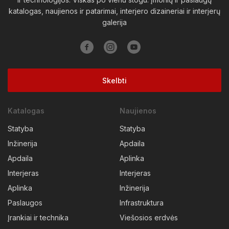
katalogas, naujienos ir patarimai, interjero dizaineriai ir interjerų
Vilkaviškio raj.
Vilniaus raj.
Visagino sav.
Zarasų raj.
galerija
Skelbti
Katalogas
Naujienos
Statyba
Statyba
Inžinerija
Apdaila
Apdaila
Aplinka
Interjeras
Interjeras
Aplinka
Inžinerija
Paslaugos
Infrastruktura
Įrankiai ir technika
Viešosios erdvės