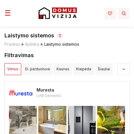
Toggle navigation
☰
Laistymo sistemos
1
Pradinis
»
Aplinka
»
Laistymo sistemos
Filtravimas
Vilnius
El. parduotuvė
Kaunas
Klaipėda
Šiauliai
Panevėžys
Alytus
Akmenės raj.
Alytaus raj.
Muresta
Anykščių raj.
Birštono sav.
Biržų raj.
UAB Semerita
Druskininkų sav.
Elektrėnų sav.
Ignalinos raj.
Jonavos raj.
Joniškio raj.
Jurbarko raj.