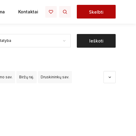
ma
Kontaktai
Skelbti
Ieškoti
ono sav.
Biržų raj.
Druskininkų sav.
dos sav.
Kėdainių raj.
Kelmės raj.
Klaipėdos raj.
o raj.
Palangos sav.
Panevėžio raj.
čininkų raj.
Šiaulių raj.
Šilalės raj.
Šilutės raj.
Vilniaus raj.
Visagino sav.
Zarasų raj.