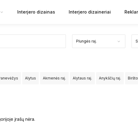
Interjero dizainas
Interjero dizaineriai
Rekla
Panevėžys
Alytus
Akmenės raj.
Alytaus raj.
Anykščių raj.
Biršt
Jurbarko raj.
Kaišiadorių raj.
Kalvarijos sav.
Kauno raj.
Kazlų Ru
v.
Mažeikių raj.
Molėtų raj.
Neringos sav.
Pagėgių sav.
Pakruoj
orijoje įrašų nėra.
aseinių raj.
Rietavo sav.
Rokiškio raj.
Skuodo raj.
Šakių raj.
Šal
rakų raj.
Ukmergės raj.
Utenos raj.
Varėnos raj.
Vilkaviškio raj.