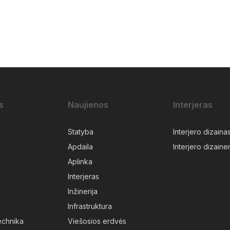
s
Naujienos
Interjeras
Statyba
Interjero dizaina
Apdaila
Interjero dizainer
Aplinka
Interjeras
Inžinerija
Infrastruktura
technika
Viešosios erdvės