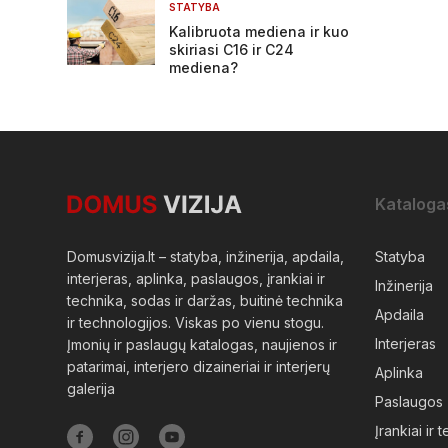
STATYBA
Kalibruota mediena ir kuo
skiriasi C16 ir C24
mediena?
Kataloga
Domusvizija.lt – statyba, inžinerija, apdaila,
Statyba
interjeras, aplinka, paslaugos, įrankiai ir
Inžinerija
technika, sodas ir daržas, buitinė technika
Apdaila
ir technologijos. Viskas po vienu stogu.
Interjeras
Įmonių ir paslaugų katalogas, naujienos ir
patarimai, interjero dizaineriai ir interjerų
Aplinka
galerija
Paslaugos
Įrankiai ir 