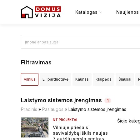
Katalogas
Naujienos
Filtravimas
Vilnius
El. parduotuvė
Kaunas
Klaipėda
Šiauliai
Elektrėnų sav.
Ignalinos raj.
Jonavos raj.
Joniškio raj.
Laistymo sistemos įrengimas
1
Kretingos raj.
Kupiškio raj.
Lazdijų raj.
Marijampolės sa
Pradinis
»
Paslaugos
»
Laistymo sistemos įrengimas
NT PROJEKTAI
Šioje kateg
Pasvalio raj.
Plungės raj.
Prienų raj.
Radviliškio raj.
R
Vilniuje priešais
savivaldybę iškils naujas
Širvintų raj.
Švenčionių raj.
Tauragės raj.
Telšių raj.
T
7 aukštų verslo centras