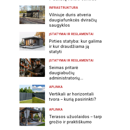
INFRASTRUKTURA
Vilniuje duris atveria
daugiafunkcės dviračių
saugyklos
ĮSTATYMAI IR REGLAMENTAI
Pirties statyba: kur galima
ir kur draudžiama ją
statyti
ĮSTATYMAI IR REGLAMENTAI
Seimas pritarė
daugiabučių
administratorių
atsakomybės griežtinimui
APLINKA
Vertikali ar horizontali
tvora – kurią pasirinkti?
APLINKA
Terasos užuolaidos – tarp
grožio ir praktiškumo