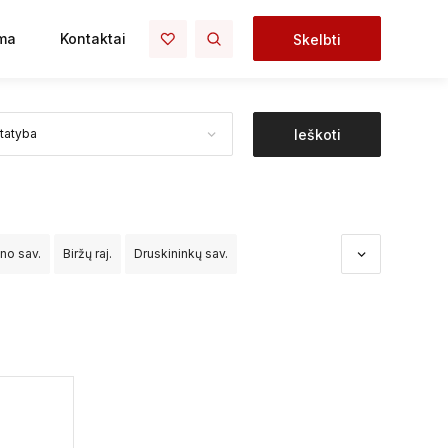
ma
Kontaktai
Skelbti
Ieškoti
ono sav.
Biržų raj.
Druskininkų sav.
dos sav.
Kėdainių raj.
Kelmės raj.
Klaipėdos raj.
o raj.
Palangos sav.
Panevėžio raj.
čininkų raj.
Šiaulių raj.
Šilalės raj.
Šilutės raj.
Vilniaus raj.
Visagino sav.
Zarasų raj.