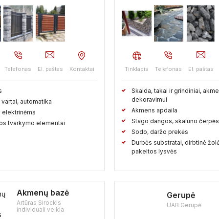
Telefonas
El. paštas
Kontaktai
Tinklapis
Telefonas
El. paštas
s
Skalda, takai ir grindiniai, akm
dekoravimui
vartai, automatika
Akmens apdaila
 elektrinėms
Stago dangos, skalūno čerpės
os tvarkymo elementai
Sodo, daržo prekės
Durbės substratai, dirbtinė žolė
pakeltos lysvės
Akmenų bazė
Gerupė
Artūras Sirockis
UAB Gerupė
individuali veikla