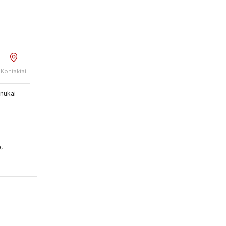
Kontaktai
enukai
,