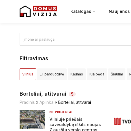
Katalogas
Naujienos
Filtravimas
Vilnius
El. parduotuvė
Kaunas
Klaipėda
Šiauliai
Elektrėnų sav.
Ignalinos raj.
Jonavos raj.
Joniškio raj.
Borteliai, atitvarai
5
Kretingos raj.
Kupiškio raj.
Lazdijų raj.
Marijampolės sa
Pradinis
»
Aplinka
»
Borteliai, atitvarai
NT PROJEKTAI
Pasvalio raj.
Plungės raj.
Prienų raj.
Radviliškio raj.
R
Vilniuje priešais
savivaldybę iškils naujas
Širvintų raj.
Švenčionių raj.
Tauragės raj.
Telšių raj.
T
7 aukštų verslo centras