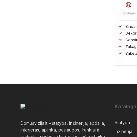
Tinklapis
Birios
Dekora
Geosin
Takai, 
Briketa
Kataloga
Statyba
Domusvizija.lt – statyba, inžinerija, apdaila,
interjeras, aplinka, paslaugos, įrankiai ir
Inžinerija
technika, sodas ir daržas, buitinė technika