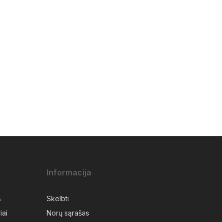
Informacija
s
Skelbti
iai
Norų sąrašas