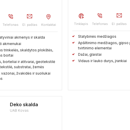
Tinklapis
Telefonas
El. paštas
Telefonas
El. paštas
Kontaktai
Statybinės medžiagos
tyviniai akmenys ir skalda
Apšiltinimo medžiagos, gipso 
ti akmenukai
tvirtinimo elementai
 trinkelės, skaldytos plokštės,
Dažai, glaistai
s bortai
Vidaus ir lauko durys, įrankiai
 borteliai ir atitvarai, geotekstilė
otekstilė, substratai, žemės
 vazonai, žvakidės ir suoliukai
ms
Deko skalda
UAB Kovas