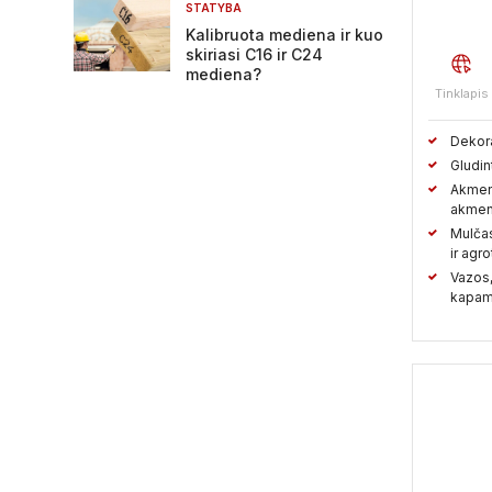
STATYBA
Kalibruota mediena ir kuo
skiriasi C16 ir C24
mediena?
Tinklapis
Dekora
Gludin
Akmens
akmen
Mulčas,
ir agr
Vazos,
kapa