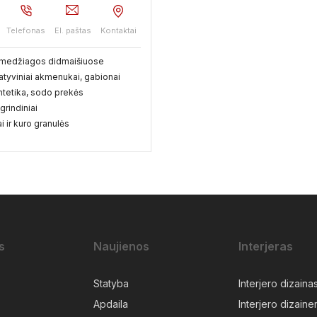
Telefonas
El. paštas
Kontaktai
 medžiagos didmaišiuose
tyviniai akmenukai, gabionai
tetika, sodo prekės
grindiniai
i ir kuro granulės
s
Naujienos
Interjeras
Statyba
Interjero dizaina
Apdaila
Interjero dizainer