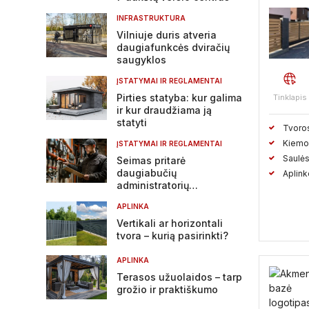
INFRASTRUKTURA
Vilniuje duris atveria
daugiafunkcės dviračių
saugyklos
ĮSTATYMAI IR REGLAMENTAI
Pirties statyba: kur galima
Tinklapis
ir kur draudžiama ją
statyti
Tvoro
Kiemo 
ĮSTATYMAI IR REGLAMENTAI
Saulės
Seimas pritarė
daugiabučių
Aplink
administratorių
atsakomybės griežtinimui
APLINKA
Vertikali ar horizontali
tvora – kurią pasirinkti?
APLINKA
Terasos užuolaidos – tarp
grožio ir praktiškumo