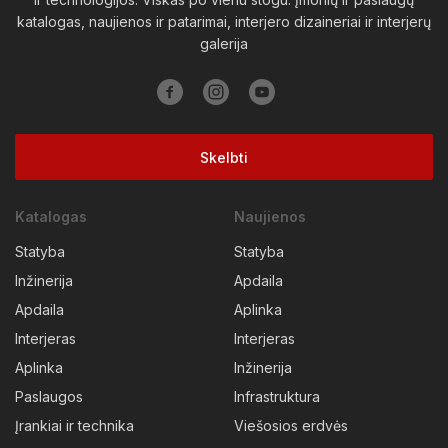
katalogas, naujienos ir patarimai, interjero dizaineriai ir interjerų
Vilkaviškio raj.
Vilniaus raj.
Visagino sav.
Zarasų raj.
galerija
Skelbti
Katalogas
Naujienos
Statyba
Statyba
Inžinerija
Apdaila
Apdaila
Aplinka
Interjeras
Interjeras
Aplinka
Inžinerija
Paslaugos
Infrastruktura
Įrankiai ir technika
Viešosios erdvės