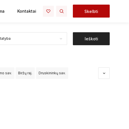
ma
Kontaktai
Skelbti
Ieškoti
ono sav.
Biržų raj.
Druskininkų sav.
dos sav.
Kėdainių raj.
Kelmės raj.
Klaipėdos raj.
o raj.
Palangos sav.
Panevėžio raj.
čininkų raj.
Šiaulių raj.
Šilalės raj.
Šilutės raj.
Vilniaus raj.
Visagino sav.
Zarasų raj.