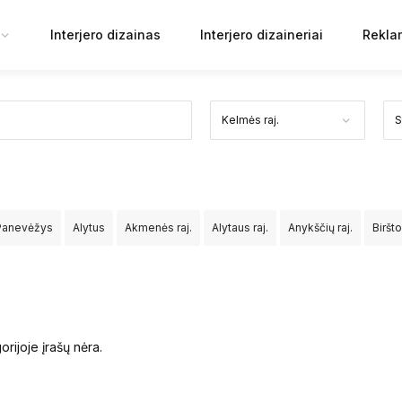
Interjero dizainas
Interjero dizaineriai
Rekla
Panevėžys
Alytus
Akmenės raj.
Alytaus raj.
Anykščių raj.
Biršt
Jurbarko raj.
Kaišiadorių raj.
Kalvarijos sav.
Kauno raj.
Kazlų Ru
v.
Mažeikių raj.
Molėtų raj.
Neringos sav.
Pagėgių sav.
Pakruoj
orijoje įrašų nėra.
aseinių raj.
Rietavo sav.
Rokiškio raj.
Skuodo raj.
Šakių raj.
Šal
rakų raj.
Ukmergės raj.
Utenos raj.
Varėnos raj.
Vilkaviškio raj.