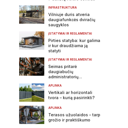
INFRASTRUKTURA
Vilniuje duris atveria
daugiafunkcės dviračių
saugyklos
ĮSTATYMAI IR REGLAMENTAI
Pirties statyba: kur galima
ir kur draudžiama ją
statyti
ĮSTATYMAI IR REGLAMENTAI
Seimas pritarė
daugiabučių
administratorių
atsakomybės griežtinimui
APLINKA
Vertikali ar horizontali
tvora – kurią pasirinkti?
APLINKA
Terasos užuolaidos – tarp
grožio ir praktiškumo