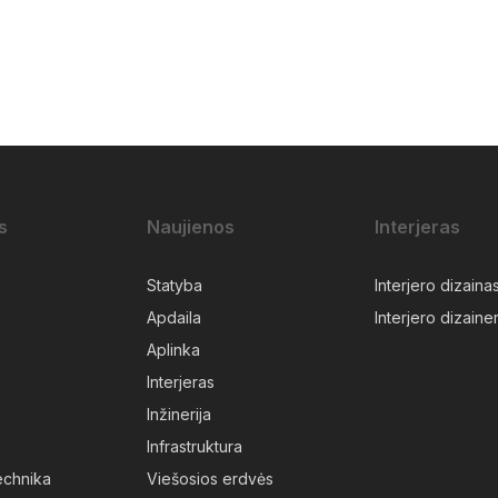
s
Naujienos
Interjeras
Statyba
Interjero dizaina
Apdaila
Interjero dizainer
Aplinka
Interjeras
Inžinerija
Infrastruktura
technika
Viešosios erdvės