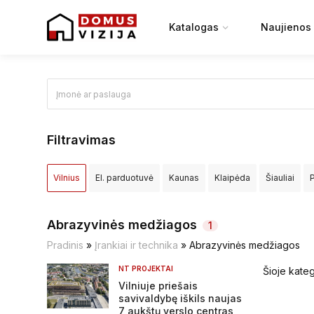
Katalogas
Naujienos
Filtravimas
Vilnius
El. parduotuvė
Kaunas
Klaipėda
Šiauliai
Elektrėnų sav.
Ignalinos raj.
Jonavos raj.
Joniškio raj.
Abrazyvinės medžiagos
1
Kretingos raj.
Kupiškio raj.
Lazdijų raj.
Marijampolės sa
Pradinis
»
Įrankiai ir technika
»
Abrazyvinės medžiagos
NT PROJEKTAI
Šioje kateg
Pasvalio raj.
Plungės raj.
Prienų raj.
Radviliškio raj.
R
Vilniuje priešais
savivaldybę iškils naujas
Širvintų raj.
Švenčionių raj.
Tauragės raj.
Telšių raj.
T
7 aukštų verslo centras