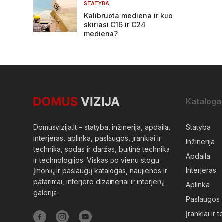
STATYBA
Kalibruota mediena ir kuo
skiriasi C16 ir C24
mediena?
Kataloga
Domusvizija.lt – statyba, inžinerija, apdaila,
Statyba
interjeras, aplinka, paslaugos, įrankiai ir
Inžinerija
technika, sodas ir daržas, buitinė technika
Apdaila
ir technologijos. Viskas po vienu stogu.
Interjeras
Įmonių ir paslaugų katalogas, naujienos ir
patarimai, interjero dizaineriai ir interjerų
Aplinka
galerija
Paslaugos
Įrankiai ir 