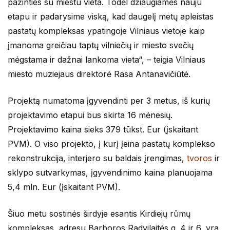
pažinties su miestu vieta. Todėl džiaugiamės nauju
etapu ir padarysime viską, kad daugelį metų apleistas
pastatų kompleksas ypatingoje Vilniaus vietoje kaip
įmanoma greičiau taptų vilniečių ir miesto svečių
mėgstama ir dažnai lankoma vieta“, – teigia Vilniaus
miesto muziejaus direktorė Rasa Antanavičiūtė.
Projektą numatoma įgyvendinti per 3 metus, iš kurių
projektavimo etapui bus skirta 16 mėnesių.
Projektavimo kaina sieks 379 tūkst. Eur (įskaitant
PVM). O viso projekto, į kurį įeina pastatų komplekso
rekonstrukcija, interjero su baldais įrengimas,
tvoros
ir
sklypo sutvarkymas, įgyvendinimo kaina planuojama
5,4 mln. Eur (įskaitant PVM).
Šiuo metu sostinės širdyje esantis Kirdiejų rūmų
kompleksas, adresu Barboros Radvilaitės g. 4 ir 6, yra