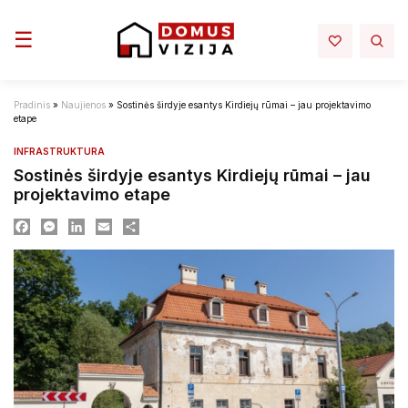
Toggle navigation
☰
Pradinis
»
Naujienos
»
Sostinės širdyje esantys Kirdiejų rūmai – jau projektavimo
etape
INFRASTRUKTURA
Sostinės širdyje esantys Kirdiejų rūmai – jau
projektavimo etape
Facebook
Messenger
LinkedIn
Email
Dalintis