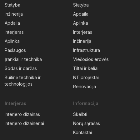
Statyba
Statyba
Inžinerija
Apdaila
Apdaila
Aplinka
Interjeras
Interjeras
Aplinka
Inžinerija
Paslaugos
Infrastruktura
Įrankiai ir technika
Viešosios erdvės
Sodas ir daržas
Tiltai ir keliai
Buitinė technika ir
NT projektai
technologijos
Renovacija
Interjeras
Informacija
Interjero dizainas
Skelbti
Interjero dizaineriai
Norų sąrašas
Kontaktai