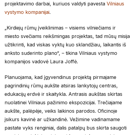
projektavimo darbai, kuriuos valdyti pavesta
Vilniaus
vystymo kompanijai
.
„Kirdiejų rūmų įveiklinimas – visiems vilniečiams ir
miesto svečiams reikšmingas projektas, tad mūsų misija
užtikrinti, kad viskas vyktų kuo sklandžiau, laikantis iš
anksto suderinto plano“, – tikina Vilniaus vystymo
kompanijos vadovė Laura Joffė.
Planuojama, kad įgyvendinus projektą pirmajame
pagrindinių rūmų aukšte atsiras lankytojų centras,
edukacijų erdvė ir skaitykla. Antrasis aukštas skirtas
nuolatinei Vilniaus pažinimo ekspozicijai. Trečiajame
aukšte, palėpėje, veiks laikinos parodos. Oficinoje
įsikurs kavinė ar užkandinė. Vežimine vadinamame
pastate vyks renginiai, dalis patalpų bus skirta saugoti