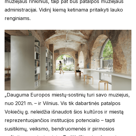
muziejaus rinkinius, taip pat bus patalpos muziejaus
administracijai. Vidinį kiemą ketinama pritaikyti lauko
renginiams.
„Dauguma Europos miestų-sostinių turi savo muziejus,
nuo 2021 m. – ir Vilnius. Vis tik dabartinės patalpos
Vokiečių g. neleidžia išnaudoti šios kultūros ir miestą
reprezentuojančios institucijos potencialo – tapti
susitikimų, veiksmo, bendruomenės ir pirmosios