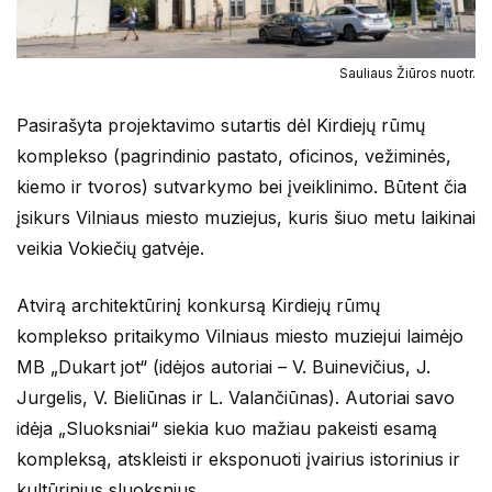
Sauliaus Žiūros nuotr.
Pasirašyta projektavimo sutartis dėl Kirdiejų rūmų
komplekso (pagrindinio pastato, oficinos, vežiminės,
kiemo ir tvoros) sutvarkymo bei įveiklinimo. Būtent čia
įsikurs Vilniaus miesto muziejus, kuris šiuo metu laikinai
veikia Vokiečių gatvėje.
Atvirą architektūrinį konkursą Kirdiejų rūmų
komplekso pritaikymo Vilniaus miesto muziejui laimėjo
MB „Dukart jot“ (idėjos autoriai – V. Buinevičius, J.
Jurgelis, V. Bieliūnas ir L. Valančiūnas). Autoriai savo
idėja „Sluoksniai“ siekia kuo mažiau pakeisti esamą
kompleksą, atskleisti ir eksponuoti įvairius istorinius ir
kultūrinius sluoksnius.