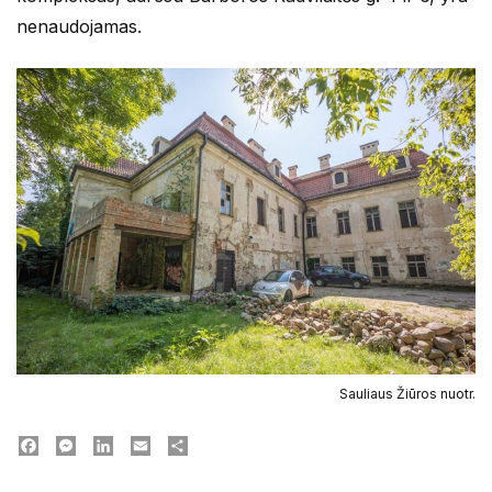
nenaudojamas.
Sauliaus Žiūros nuotr.
Facebook
Messenger
LinkedIn
Email
Dalintis