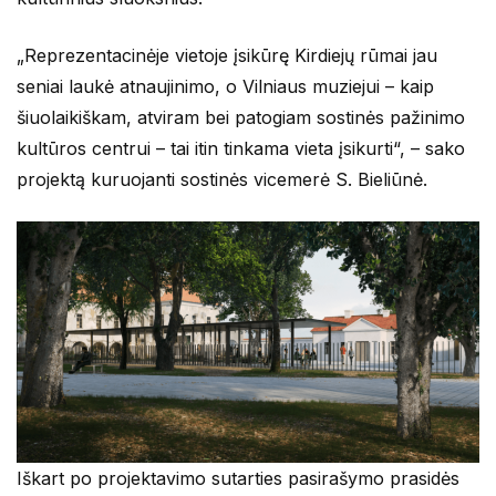
„Reprezentacinėje vietoje įsikūrę Kirdiejų rūmai jau
seniai laukė atnaujinimo, o Vilniaus muziejui – kaip
šiuolaikiškam, atviram bei patogiam sostinės pažinimo
kultūros centrui – tai itin tinkama vieta įsikurti“, – sako
projektą kuruojanti sostinės vicemerė S. Bieliūnė.
Iškart po projektavimo sutarties pasirašymo prasidės