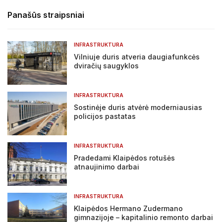
Panašūs straipsniai
INFRASTRUKTURA
Vilniuje duris atveria daugiafunkcės
dviračių saugyklos
INFRASTRUKTURA
Sostinėje duris atvėrė moderniausias
policijos pastatas
INFRASTRUKTURA
Pradedami Klaipėdos rotušės
atnaujinimo darbai
INFRASTRUKTURA
Klaipėdos Hermano Zudermano
gimnazijoje – kapitalinio remonto darbai