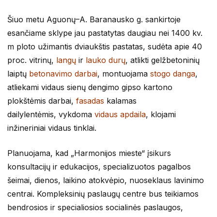
Šiuo metu Aguonų–A. Baranausko g. sankirtoje
esančiame sklype jau pastatytas daugiau nei 1400 kv.
m ploto užimantis dviaukštis pastatas, sudėta apie 40
proc. vitrinų,
langų
ir
lauko durų
, atlikti gelžbetoninių
laiptų
betonavimo darbai
, montuojama
stogo danga
,
atliekami vidaus sienų dengimo gipso kartono
plokštėmis darbai,
fasadas
kalamas
dailylentėmis, vykdoma
vidaus apdaila
, klojami
inžineriniai vidaus tinklai.
Planuojama, kad „Harmonijos mieste“ įsikurs
konsultacijų ir edukacijos, specializuotos pagalbos
šeimai, dienos, laikino atokvėpio, nuoseklaus lavinimo
centrai. Kompleksinių paslaugų centre bus teikiamos
bendrosios ir specialiosios socialinės paslaugos,