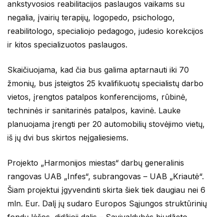
ankstyvosios reabilitacijos paslaugos vaikams su
negalia, įvairių terapijų, logopedo, psichologo,
reabilitologo, specialiojo pedagogo, judesio korekcijos
ir kitos specializuotos paslaugos.
Skaičiuojama, kad čia bus galima aptarnauti iki 70
žmonių, bus įsteigtos 25 kvalifikuotų specialistų darbo
vietos, įrengtos patalpos konferencijoms, rūbinė,
techninės ir sanitarinės patalpos, kavinė. Lauke
planuojama įrengti per 20 automobilių stovėjimo vietų,
iš jų dvi bus skirtos neįgaliesiems.
Projekto „Harmonijos miestas“ darbų generalinis
rangovas UAB „Infes“, subrangovas – UAB „Kriautė“.
Šiam projektui įgyvendinti skirta šiek tiek daugiau nei 6
mln. Eur. Dalį jų sudaro Europos Sąjungos struktūrinių