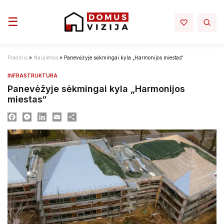
Toggle navigation
☰
Pradinis
»
Naujienos
»
Panevėžyje sėkmingai kyla „Harmonijos miestas“
INFRASTRUKTURA
Panevėžyje sėkmingai kyla „Harmonijos
miestas“
Facebook
Messenger
LinkedIn
Email
Dalintis