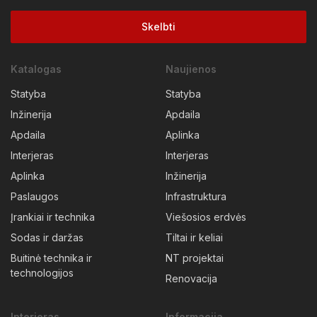
Skelbti
Katalogas
Naujienos
Statyba
Statyba
Inžinerija
Apdaila
Apdaila
Aplinka
Interjeras
Interjeras
Aplinka
Inžinerija
Paslaugos
Infrastruktura
Įrankiai ir technika
Viešosios erdvės
Sodas ir daržas
Tiltai ir keliai
Buitinė technika ir
NT projektai
technologijos
Renovacija
Interjeras
Informacija