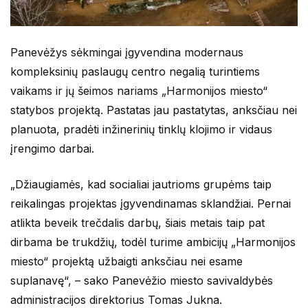
Panevėžys sėkmingai įgyvendina modernaus
kompleksinių paslaugų centro negalią turintiems
vaikams ir jų šeimos nariams „Harmonijos miesto“
statybos projektą. Pastatas jau pastatytas, anksčiau nei
planuota, pradėti inžinerinių tinklų klojimo ir vidaus
įrengimo darbai.
„Džiaugiamės, kad socialiai jautrioms grupėms taip
reikalingas projektas įgyvendinamas sklandžiai. Pernai
atlikta beveik trečdalis darbų, šiais metais taip pat
dirbama be trukdžių, todėl turime ambicijų „Harmonijos
miesto“ projektą užbaigti anksčiau nei esame
suplanavę“, – sako Panevėžio miesto savivaldybės
administracijos direktorius Tomas Jukna.