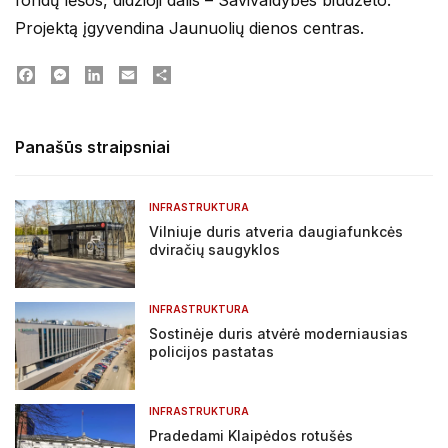
fondų lėšos, didžioji dalis – Savivaldybės biudžeto.
Projektą įgyvendina Jaunuolių dienos centras.
Facebook
Messenger
LinkedIn
Email
Dalintis
Panašūs straipsniai
INFRASTRUKTURA
Vilniuje duris atveria daugiafunkcės
dviračių saugyklos
INFRASTRUKTURA
Sostinėje duris atvėrė moderniausias
policijos pastatas
INFRASTRUKTURA
Pradedami Klaipėdos rotušės