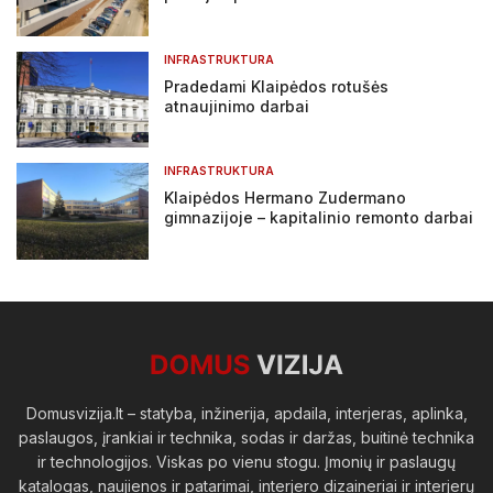
INFRASTRUKTURA
Pradedami Klaipėdos rotušės
atnaujinimo darbai
INFRASTRUKTURA
Klaipėdos Hermano Zudermano
gimnazijoje – kapitalinio remonto darbai
Domusvizija.lt – statyba, inžinerija, apdaila, interjeras, aplinka,
paslaugos, įrankiai ir technika, sodas ir daržas, buitinė technika
ir technologijos. Viskas po vienu stogu. Įmonių ir paslaugų
katalogas, naujienos ir patarimai, interjero dizaineriai ir interjerų