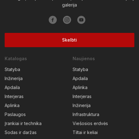
galerija
Skelbti
Katalogas
Naujienos
Statyba
Statyba
Inžinerija
Apdaila
Apdaila
Aplinka
Interjeras
Interjeras
Aplinka
Inžinerija
Paslaugos
Infrastruktura
Įrankiai ir technika
Viešosios erdvės
Sodas ir daržas
Tiltai ir keliai