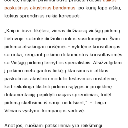
paskutinius akustinius bandymus
, po kurių tapo aišku,
kokius sprendinius reikia koreguoti.
„Kaip ir buvo tikėtasi, vienas didžiausių viešųjų pirkimų
Lietuvoje, sulaukė didžiulio rinkos susidomėjimo. Šiam
pirkimui atsakingai ruošėmės – vykdėme konsultacijas
su rinka, rengiant pirkimo dokumentus konsultavomės
su Viešųjų pirkimų tarnybos specialistais. Atsižvelgdami
į pirkimo metu gautus tiekėjų klausimus ir atlikus
paskutinius akustinio modelio testavimus nustatėme,
kad reikalinga tikslinti pirkimo sąlygas ir projektinę
dokumentaciją papildyti naujais sprendiniais, todėl
pirkimą skelbsime iš naujo nedelsiant,“ – teigia
Vilniaus vystymo kompanijos vadovė.
Anot jos, ruošiami patikslinimai yra reikšmingi