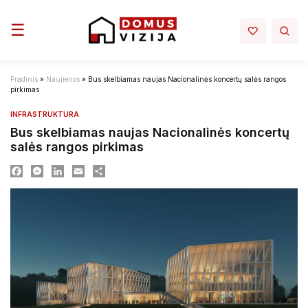
Toggle navigation
☰
Pradinis
»
Naujienos
»
Bus skelbiamas naujas Nacionalinės koncertų salės rangos
pirkimas
INFRASTRUKTURA
Bus skelbiamas naujas Nacionalinės koncertų
salės rangos pirkimas
Facebook
Messenger
LinkedIn
Email
Dalintis