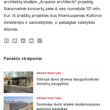
architektų studijos „Arquivio architects“ projektą.
Nacionalinei koncertų salei iš viso numatyta 121 mln.
Eur. Iš pradžių projektas bus finansuojamas Kultūros
ministerijos ir savivaldybės, o pabaigtas valstybės
lėšomis.
Facebook
Messenger
LinkedIn
Email
Dalintis
Panašūs straipsniai
INFRASTRUKTURA
Vilniuje duris atveria daugiafunkcės
dviračių saugyklos
INFRASTRUKTURA
Sostinėje duris atvėrė moderniausias
policijos pastatas