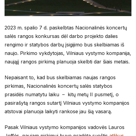
2023 m. spalio 7 d. paskelbtas Nacionalinės koncertų
salės rangos konkursas dėl darbo projekto dalies
rengimo ir statybos darbų įsigijimo bus skelbiamas iš
naujo. Pirkimo vykdytojas, Vilniaus vystymo kompanija,
naująjį rangos pirkimą planuoja skelbti dar šiais metais.
Nepaisant to, kad bus skelbiamas naujas rangos
pirkimas, Nacionalinės koncertų salės statybos
prasidės numatytu laiku – kitų metų II pusmetį, o
pasirašytą rangos sutartį Vilniaus vystymo kompanijos
atstovai planuoja laikyti rankose jau šią vasarą.
Pasak Vilniaus vystymo kompanijos vadovės Lauros
Joffės, naujam pirkimui buvo pradėta ruoštis
atlikus