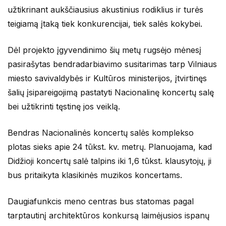
užtikrinant aukščiausius akustinius rodiklius ir turės
teigiamą įtaką tiek konkurencijai, tiek salės kokybei.
Dėl projekto įgyvendinimo šių metų rugsėjo mėnesį
pasirašytas bendradarbiavimo susitarimas tarp Vilniaus
miesto savivaldybės ir Kultūros ministerijos, įtvirtinęs
šalių įsipareigojimą pastatyti Nacionalinę koncertų salę
bei užtikrinti tęstinę jos veiklą.
Bendras Nacionalinės koncertų salės komplekso
plotas sieks apie 24 tūkst. kv. metrų. Planuojama, kad
Didžioji koncertų salė talpins iki 1,6 tūkst. klausytojų, ji
bus pritaikyta klasikinės muzikos koncertams.
Daugiafunkcis meno centras bus statomas pagal
tarptautinį architektūros konkursą laimėjusios ispanų