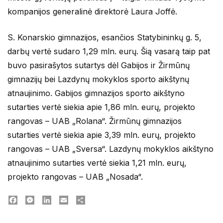
kompanijos generalinė direktorė Laura Joffė.
S. Konarskio gimnazijos, esančios Statybininkų g. 5,
darbų vertė sudaro 1,29 mln. eurų. Šią vasarą taip pat
buvo pasirašytos sutartys dėl Gabijos ir Žirmūnų
gimnazijų bei Lazdynų mokyklos sporto aikštynų
atnaujinimo. Gabijos gimnazijos sporto aikštyno
sutarties vertė siekia apie 1,86 mln. eurų, projekto
rangovas – UAB „Rolana“. Žirmūnų gimnazijos
sutarties vertė siekia apie 3,39 mln. eurų, projekto
rangovas – UAB „Sversa“. Lazdynų mokyklos aikštyno
atnaujinimo sutarties vertė siekia 1,21 mln. eurų,
projekto rangovas – UAB „Nosada“.
Facebook
Messenger
LinkedIn
Email
Dalintis