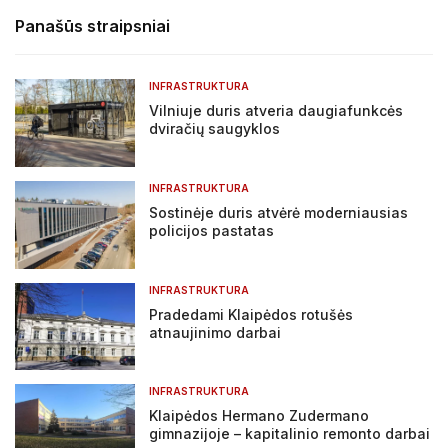
Panašūs straipsniai
INFRASTRUKTURA
Vilniuje duris atveria daugiafunkcės
dviračių saugyklos
INFRASTRUKTURA
Sostinėje duris atvėrė moderniausias
policijos pastatas
INFRASTRUKTURA
Pradedami Klaipėdos rotušės
atnaujinimo darbai
INFRASTRUKTURA
Klaipėdos Hermano Zudermano
gimnazijoje – kapitalinio remonto darbai