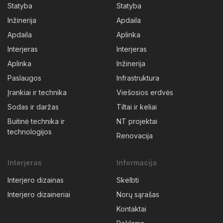
Statyba
Statyba
Inžinerija
Apdaila
Apdaila
Aplinka
Interjeras
Interjeras
Aplinka
Inžinerija
Paslaugos
Infrastruktura
Įrankiai ir technika
Viešosios erdvės
Sodas ir daržas
Tiltai ir keliai
Buitinė technika ir
NT projektai
technologijos
Renovacija
Interjeras
Informacija
Interjero dizainas
Skelbti
Interjero dizaineriai
Norų sąrašas
Kontaktai