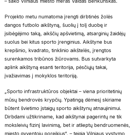
– sako Vilniaus miesto meras Valdas Benkunskas.
Projekto metu numatoma įrengti dirbtinės žolės
dangos futbolo aikštyną, šuolių į tolį duobę ir
įsibėgėjimo taką, aikščių apšvietimą, atsarginių žaidėjų
suolus bei kitus sporto įrenginius. Aikštyne bus
krepšinio, kvadrato, tinklinio aikštelės, įrengtos
surenkamos tribūnos žiūrovams. Bus sutvarkyta
aplink aikštyną esanti teritorija, pėsčiųjų takai,
įvažiavimas į mokyklos teritoriją.
„Sporto infrastruktūros objektai – viena prioritetinių
mūsų bendrovės krypčių. Ypatingą dėmesį skiriame
būtent švietimo įstaigų sporto aikštynų atnaujinimui.
Dirbdami užtikriname, kad aikštynai pagerintų ne tik
moksleivių fizinį lavinimą, bet ir atlieptų bendruomenės,
miesto gyventojų poreikius“, – teigia Vilniaus vystymo