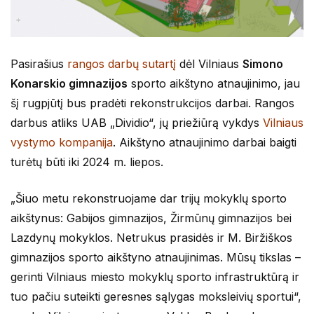
Pasirašius
rangos darbų sutartį
dėl Vilniaus
Simono
Konarskio gimnazijos
sporto aikštyno atnaujinimo, jau
šį rugpjūtį bus pradėti rekonstrukcijos darbai. Rangos
darbus atliks UAB „Dividio“, jų priežiūrą vykdys
Vilniaus
vystymo kompanija
. Aikštyno atnaujinimo darbai baigti
turėtų būti iki 2024 m. liepos.
„Šiuo metu rekonstruojame dar trijų mokyklų sporto
aikštynus: Gabijos gimnazijos, Žirmūnų gimnazijos bei
Lazdynų mokyklos. Netrukus prasidės ir M. Biržiškos
gimnazijos sporto aikštyno atnaujinimas. Mūsų tikslas –
gerinti Vilniaus miesto mokyklų sporto infrastruktūrą ir
tuo pačiu suteikti geresnes sąlygas moksleivių sportui“,