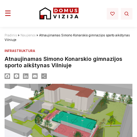
Toggle navigation
☰
Pradinis
»
Naujienos
»
Atnaujinamas Simono Konarskio gimnazijos sporto aikštynas
Vilniuje
INFRASTRUKTURA
Atnaujinamas Simono Konarskio gimnazijos
sporto aikštynas Vilniuje
Facebook
Messenger
LinkedIn
Email
Dalintis