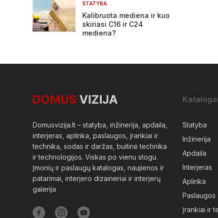
STATYBA
Kalibruota mediena ir kuo
skiriasi C16 ir C24
mediena?
Kataloga
Domusvizija.lt – statyba, inžinerija, apdaila,
Statyba
interjeras, aplinka, paslaugos, įrankiai ir
Inžinerija
technika, sodas ir daržas, buitinė technika
Apdaila
ir technologijos. Viskas po vienu stogu.
Interjeras
Įmonių ir paslaugų katalogas, naujienos ir
patarimai, interjero dizaineriai ir interjerų
Aplinka
galerija
Paslaugos
Įrankiai ir 