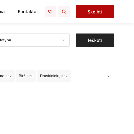
ma
Kontaktai
Skelbti
Ieškoti
ono sav.
Biržų raj.
Druskininkų sav.
dos sav.
Kėdainių raj.
Kelmės raj.
Klaipėdos raj.
o raj.
Palangos sav.
Panevėžio raj.
čininkų raj.
Šiaulių raj.
Šilalės raj.
Šilutės raj.
Vilniaus raj.
Visagino sav.
Zarasų raj.