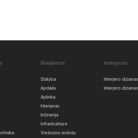
s
Naujienos
Interjeras
Statyba
Interjero dizaina
Apdaila
Interjero dizainer
Aplinka
Interjeras
Inžinerija
Infrastruktura
technika
Viešosios erdvės