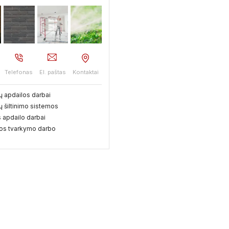
Telefonas
El. paštas
Kontaktai
 apdailos darbai
 šiltinimo sistemos
 apdailo darbai
os tvarkymo darbo