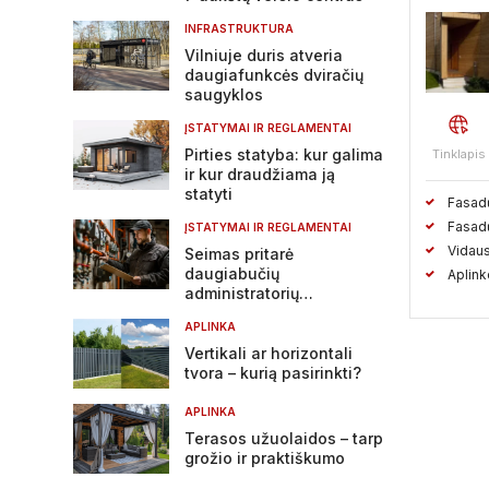
INFRASTRUKTURA
Vilniuje duris atveria
daugiafunkcės dviračių
saugyklos
ĮSTATYMAI IR REGLAMENTAI
Pirties statyba: kur galima
Tinklapis
ir kur draudžiama ją
statyti
Fasadų
Fasadų
ĮSTATYMAI IR REGLAMENTAI
Vidaus
Seimas pritarė
daugiabučių
Aplink
administratorių
atsakomybės griežtinimui
APLINKA
Vertikali ar horizontali
tvora – kurią pasirinkti?
APLINKA
Terasos užuolaidos – tarp
grožio ir praktiškumo