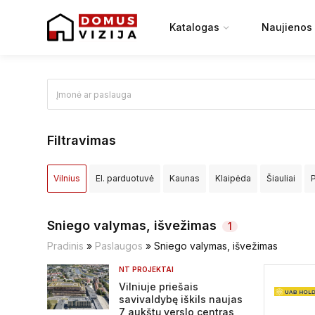
Katalogas
Naujienos
Filtravimas
Vilnius
El. parduotuvė
Kaunas
Klaipėda
Šiauliai
Elektrėnų sav.
Ignalinos raj.
Jonavos raj.
Joniškio raj.
Sniego valymas, išvežimas
1
Kretingos raj.
Kupiškio raj.
Lazdijų raj.
Marijampolės sa
Pradinis
»
Paslaugos
»
Sniego valymas, išvežimas
NT PROJEKTAI
Pasvalio raj.
Plungės raj.
Prienų raj.
Radviliškio raj.
R
Vilniuje priešais
savivaldybę iškils naujas
Širvintų raj.
Švenčionių raj.
Tauragės raj.
Telšių raj.
T
7 aukštų verslo centras