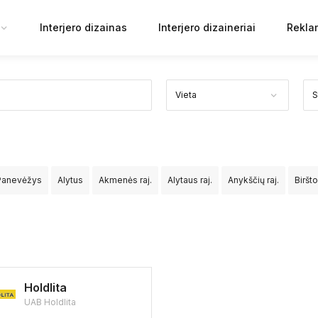
Interjero dizainas
Interjero dizaineriai
Rekla
Panevėžys
Alytus
Akmenės raj.
Alytaus raj.
Anykščių raj.
Biršt
Jurbarko raj.
Kaišiadorių raj.
Kalvarijos sav.
Kauno raj.
Kazlų Ru
v.
Mažeikių raj.
Molėtų raj.
Neringos sav.
Pagėgių sav.
Pakruoj
aseinių raj.
Rietavo sav.
Rokiškio raj.
Skuodo raj.
Šakių raj.
Šal
Holdlita
UAB Holdlita
rakų raj.
Ukmergės raj.
Utenos raj.
Varėnos raj.
Vilkaviškio raj.