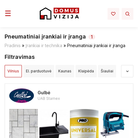
Toggle navigation
☰
Pneumatiniai įrankiai ir įranga
1
Pradinis
»
Įrankiai ir technika
»
Pneumatiniai įrankiai ir įranga
Filtravimas
Vilnius
El. parduotuvė
Kaunas
Klaipėda
Šiauliai
Panevėžys
Alytus
Akmenės raj.
Alytaus raj.
Gulbė
Anykščių raj.
Birštono sav.
Biržų raj.
UAB Stamex
Druskininkų sav.
Elektrėnų sav.
Ignalinos raj.
Jonavos raj.
Joniškio raj.
Jurbarko raj.