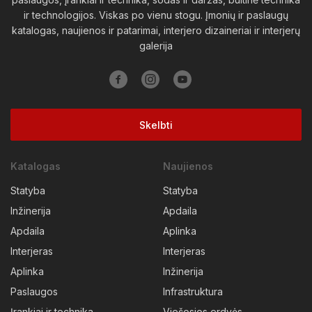
ir technologijos. Viskas po vienu stogu. Įmonių ir paslaugų
Vilkaviškio raj.
Vilniaus raj.
Visagino sav.
Zarasų raj.
katalogas, naujienos ir patarimai, interjero dizaineriai ir interjerų
galerija
Skelbti
Katalogas
Naujienos
Statyba
Statyba
Inžinerija
Apdaila
Apdaila
Aplinka
Interjeras
Interjeras
Aplinka
Inžinerija
Paslaugos
Infrastruktura
Įrankiai ir technika
Viešosios erdvės