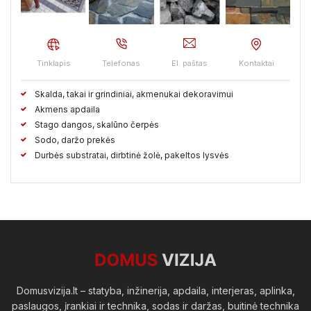
Tinklapis
Telefonas
El. paštas
Kontaktai
Skalda, takai ir grindiniai, akmenukai dekoravimui
Akmens apdaila
Stago dangos, skalūno čerpės
Sodo, daržo prekės
Durbės substratai, dirbtinė žolė, pakeltos lysvės
Domusvizija.lt – statyba, inžinerija, apdaila, interjeras, aplinka,
paslaugos, įrankiai ir technika, sodas ir daržas, buitinė technika