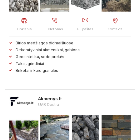
Vilkaviškio raj.
Vilniaus raj.
Visagino sav.
Zarasų raj.
Tinklapis
Telefonas
El. paštas
Kontaktai
Birios medžiagos didmaišiuose
Dekoratyviniai akmenukai, gabionai
Geosintetika, sodo prekės
Takai, grindiniai
Briketai ir kuro granulės
Akmenys.lt
UAB Destra