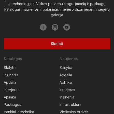
ir technologijos. Viskas po vienu stogu. Įmonių ir paslaugų
katalogas, naujienos ir patarimai, interjero dizaineriai ir interjerų
galerija
Skelbti
Katalogas
Naujienos
Statyba
Statyba
Inžinerija
Apdaila
Apdaila
Aplinka
Interjeras
Interjeras
Aplinka
Inžinerija
Paslaugos
Infrastruktura
Įrankiai ir technika
Viešosios erdvės