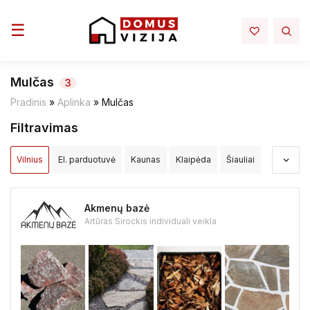
Toggle navigation
☰
Mulčas
3
Pradinis
»
Aplinka
»
Mulčas
Filtravimas
Vilnius
El. parduotuvė
Kaunas
Klaipėda
Šiauliai
Panevėžys
Alytus
Akmenės raj.
Alytaus raj.
Akmenų bazė
Anykščių raj.
Birštono sav.
Biržų raj.
Artūras Sirockis individuali veikla
Druskininkų sav.
Elektrėnų sav.
Ignalinos raj.
Jonavos raj.
Joniškio raj.
Jurbarko raj.