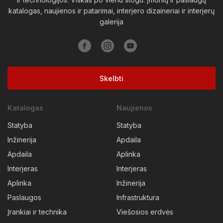
katalogas, naujienos ir patarimai, interjero dizaineriai ir interjerų
Vilkaviškio raj.
Vilniaus raj.
Visagino sav.
Zarasų raj.
galerija
Skelbti
Katalogas
Naujienos
Statyba
Statyba
Inžinerija
Apdaila
Apdaila
Aplinka
Interjeras
Interjeras
Aplinka
Inžinerija
Paslaugos
Infrastruktura
Įrankiai ir technika
Viešosios erdvės