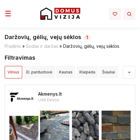
Toggle navigation
☰
Daržovių, gėlių, vejų sėklos
1
Pradinis
»
Sodas ir daržas
»
Daržovių, gėlių, vejų sėklos
Filtravimas
Vilnius
El. parduotuvė
Kaunas
Klaipėda
Šiauliai
Panevėžys
Alytus
Akmenės raj.
Alytaus raj.
Akmenys.lt
Anykščių raj.
Birštono sav.
Biržų raj.
UAB Destra
Druskininkų sav.
Elektrėnų sav.
Ignalinos raj.
Jonavos raj.
Joniškio raj.
Jurbarko raj.