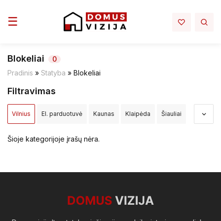
Toggle navigation
☰
Blokeliai
0
Pradinis
»
Statyba
»
Blokeliai
Filtravimas
Vilnius
El. parduotuvė
Kaunas
Klaipėda
Šiauliai
Panevėžys
Alytus
Akmenės raj.
Alytaus raj.
Šioje kategorijoje įrašų nėra.
Anykščių raj.
Birštono sav.
Biržų raj.
Druskininkų sav.
Elektrėnų sav.
Ignalinos raj.
Jonavos raj.
Joniškio raj.
Jurbarko raj.