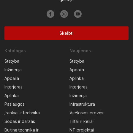
Skelbti
Katalogas
Naujienos
Statyba
Statyba
Inžinerija
Apdaila
Apdaila
Aplinka
Interjeras
Interjeras
Aplinka
Inžinerija
Paslaugos
Infrastruktura
Įrankiai ir technika
Viešosios erdvės
Sodas ir daržas
Tiltai ir keliai
Buitinė technika ir
NT projektai