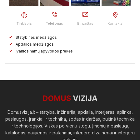
Vilkaviškio raj.
Vilniaus raj.
Visagino sav.
Zarasų raj.
Tinklapis
Telefonas
El. paštas
Kontaktai
Statybinės medžiagos
Apdailos medžiagos
Įvairios namų apyvokos prekės
Domusvizija.lt – statyba, inžinerija, apdaila, interjeras, aplinka,
paslaugos, įrankiai ir technika, sodas ir daržas, buitinė technika
ir technologijos. Viskas po vienu stogu. Įmonių ir paslaugų
katalogas, naujienos ir patarimai, interjero dizaineriai ir interjerų
galerija