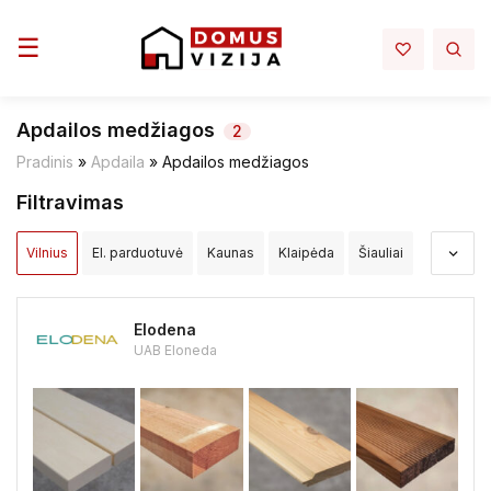
Toggle navigation
☰
Apdailos medžiagos
2
Pradinis
»
Apdaila
»
Apdailos medžiagos
Filtravimas
Vilnius
El. parduotuvė
Kaunas
Klaipėda
Šiauliai
Panevėžys
Alytus
Akmenės raj.
Alytaus raj.
Elodena
Anykščių raj.
Birštono sav.
Biržų raj.
UAB Eloneda
Druskininkų sav.
Elektrėnų sav.
Ignalinos raj.
Jonavos raj.
Joniškio raj.
Jurbarko raj.