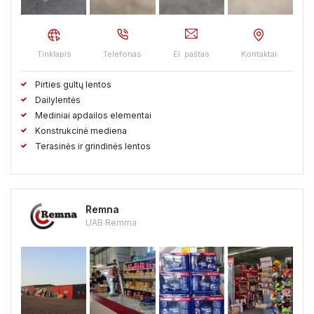
Kaišiadorių raj.
Kalvarijos sav.
Kauno raj.
Kazlų Rudos sav.
Kėdainių raj.
Kelmės raj.
Tinklapis
Telefonas
El. paštas
Kontaktai
Klaipėdos raj.
Kretingos raj.
Kupiškio raj.
Pirties gultų lentos
Lazdijų raj.
Marijampolės sav.
Mažeikių raj.
Dailylentės
Mediniai apdailos elementai
Molėtų raj.
Neringos sav.
Pagėgių sav.
Pakruojo raj.
Konstrukcinė mediena
Terasinės ir grindinės lentos
Palangos sav.
Panevėžio raj.
Pasvalio raj.
Plungės raj.
Prienų raj.
Radviliškio raj.
Raseinių raj.
Remna
Rietavo sav.
Rokiškio raj.
Skuodo raj.
Šakių raj.
UAB Remma
Šalčininkų raj.
Šiaulių raj.
Šilalės raj.
Šilutės raj.
Širvintų raj.
Švenčionių raj.
Tauragės raj.
Telšių raj.
Trakų raj.
Ukmergės raj.
Utenos raj.
Varėnos raj.