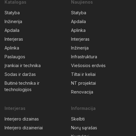
Katalogas
Naujienos
Statyba
Statyba
Inžinerija
Apdaila
Apdaila
Aplinka
Interjeras
Interjeras
Aplinka
Inžinerija
Paslaugos
Infrastruktura
Įrankiai ir technika
Viešosios erdvės
Sodas ir daržas
Tiltai ir keliai
Buitinė technika ir
NT projektai
technologijos
Renovacija
Interjeras
Informacija
Interjero dizainas
Skelbti
Interjero dizaineriai
Norų sąrašas