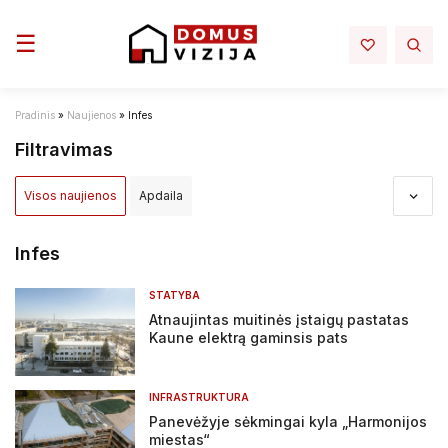
Toggle navigation
☰
Pradinis
»
Naujienos
»
Infes
Filtravimas
Visos naujienos
Apdaila
Apdovanojimai ir nominacijos
Aplinka
Architektūra
Infes
Darbų sauga - darbo rubai
Elektra mano namuose
STATYBA
Atnaujintas muitinės įstaigų pastatas
Infrastruktura
Interjeras
Inžinerija
Kaune elektrą gaminsis pats
Įstatymai ir reglamentai
NT projektai
NT rinka
INFRASTRUKTURA
Renovacija
Sprendimai
Statyba
Tiltai ir keliai
Panevėžyje sėkmingai kyla „Harmonijos
miestas“