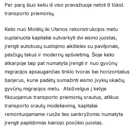
Per parą šiuo keliu iš viso pravažiuoja netoli 9 tūkst.
transporto priemonių.
Kelio nuo Molėtų iki Utenos rekonstrukcijos metu
suplanuota kapitaliai sutvarkyti dvi eismo juostas,
įrengti autobusų sustojimo aikšteles su paviljonais,
pėsčiųjų takus ir modernų apšvietimą. Šioje kelio
atkarpoje taip pat numatyta įrengti ir nuo gyvūnų
migracijos apsaugančias tinklo tvoras bei horizontalius
barjerus, kurie padėtų sumažinti eismo įvykių skaičių
gyvūnų migracijos metu. Atsižvelgus į kelyje
fiksuojamus transporto priemonių srautus, atlikus
transporto srautų modeliavimą, kapitaliai
remontuojamame ruože ties sankryžomis numatyta
įrengti papildomas kairiojo posūkio juostas.