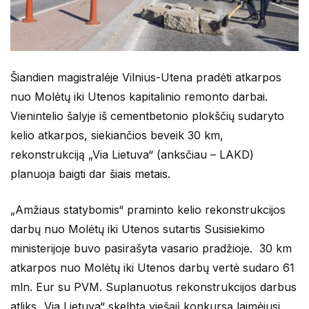
Šiandien magistralėje Vilnius-Utena pradėti atkarpos
nuo Molėtų iki Utenos kapitalinio remonto darbai.
Vienintelio šalyje iš cementbetonio plokščių sudaryto
kelio atkarpos, siekiančios beveik 30 km,
rekonstrukciją „Via Lietuva“ (anksčiau – LAKD)
planuoja baigti dar šiais metais.
„Amžiaus statybomis“ praminto kelio rekonstrukcijos
darbų nuo Molėtų iki Utenos sutartis Susisiekimo
ministerijoje buvo pasirašyta vasario pradžioje. 30 km
atkarpos nuo Molėtų iki Utenos darbų vertė sudaro 61
mln. Eur su PVM. Suplanuotus rekonstrukcijos darbus
atliks „Via Lietuva“ skelbtą viešąjį konkursą laimėjusi