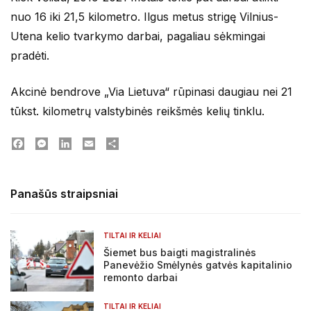
nuo 16 iki 21,5 kilometro. Ilgus metus strigę Vilnius-
Utena kelio tvarkymo darbai, pagaliau sėkmingai
pradėti.
Akcinė bendrove „Via Lietuva“ rūpinasi daugiau nei 21
tūkst. kilometrų valstybinės reikšmės kelių tinklu.
Facebook
Messenger
LinkedIn
Email
Dalintis
Panašūs straipsniai
TILTAI IR KELIAI
Šiemet bus baigti magistralinės
Panevėžio Smėlynės gatvės kapitalinio
remonto darbai
TILTAI IR KELIAI