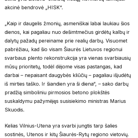
akcinė bendrovė „HISK“.
„Kaip ir daugelis žmonių, asmeniškai labai laukiau šios
dienos, kai pagaliau nuo dešimtmečius girdėtų kalbų ir
dalytų pažadų pereiname prie realių darbų. Visuomet
pabrėžiau, kad šio visam Šiaurės Lietuvos regionui
svarbaus plento rekonstrukcija yra vienas svarbiausių
mūsų prioritetų, todėl dėjome visas pastangas, kad
darbai – nepaisant daugybės kliūčių – pagaliau išjudėtų
iš mirties taško. Ir šiandien yra ši diena“, – sako darbų
pradžią simboliniu pirmosios betono plokštės
suskaldymu pažymėjęs susisiekimo ministras Marius
Skuodis.
Kelias Vilnius-Utena yra svarbi jungtis tarp šalies
sostinės, Utenos ir kitų Šiaurės-Rytų regiono vietovių.