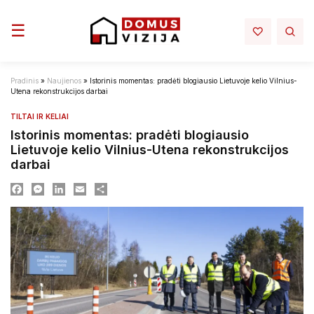
Toggle navigation
☰
Pradinis
»
Naujienos
»
Istorinis momentas: pradėti blogiausio Lietuvoje kelio Vilnius-
Utena rekonstrukcijos darbai
TILTAI IR KELIAI
Istorinis momentas: pradėti blogiausio
Lietuvoje kelio Vilnius-Utena rekonstrukcijos
darbai
Facebook
Messenger
LinkedIn
Email
Dalintis