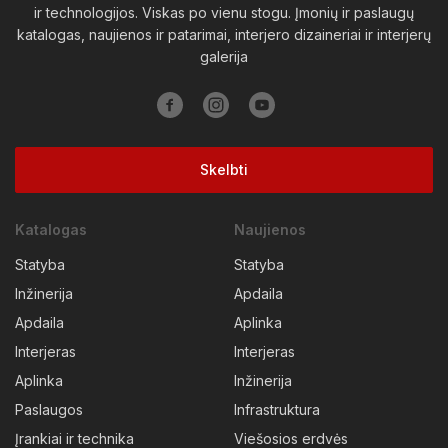
ir technologijos. Viskas po vienu stogu. Įmonių ir paslaugų
katalogas, naujienos ir patarimai, interjero dizaineriai ir interjerų
galerija
Skelbti
Katalogas
Naujienos
Statyba
Statyba
Inžinerija
Apdaila
Apdaila
Aplinka
Interjeras
Interjeras
Aplinka
Inžinerija
Paslaugos
Infrastruktura
Įrankiai ir technika
Viešosios erdvės