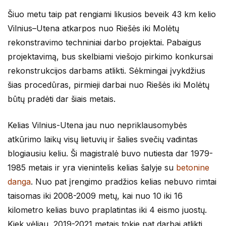
Šiuo metu taip pat rengiami likusios beveik 43 km kelio
Vilnius–Utena atkarpos nuo Riešės iki Molėtų
rekonstravimo techniniai darbo projektai. Pabaigus
projektavimą, bus skelbiami viešojo pirkimo konkursai
rekonstrukcijos darbams atlikti. Sėkmingai įvykdžius
šias procedūras, pirmieji darbai nuo Riešės iki Molėtų
būtų pradėti dar šiais metais.
Kelias Vilnius-Utena jau nuo nepriklausomybės
atkūrimo laikų visų lietuvių ir šalies svečių vadintas
blogiausiu keliu. Ši magistralė buvo nutiesta dar 1979-
1985 metais ir yra vienintelis kelias šalyje su
betonine
danga
. Nuo pat įrengimo pradžios kelias nebuvo rimtai
taisomas iki 2008-2009 metų, kai nuo 10 iki 16
kilometro kelias buvo praplatintas iki 4 eismo juostų.
Kiek vėliau, 2019-2021 metais tokie pat darbai atlikti