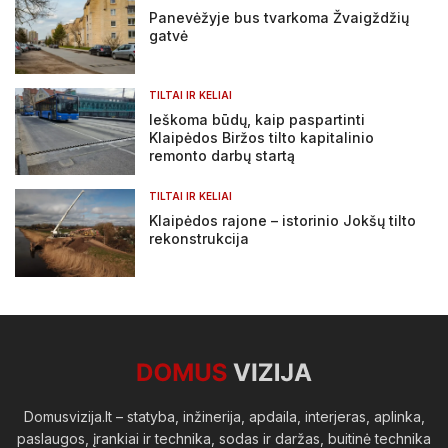
Panevėžyje bus tvarkoma Žvaigždžių
gatvė
TILTAI IR KELIAI
Ieškoma būdų, kaip paspartinti
Klaipėdos Biržos tilto kapitalinio
remonto darbų startą
TILTAI IR KELIAI
Klaipėdos rajone – istorinio Jokšų tilto
rekonstrukcija
Domusvizija.lt – statyba, inžinerija, apdaila, interjeras, aplinka,
paslaugos, įrankiai ir technika, sodas ir daržas, buitinė technika