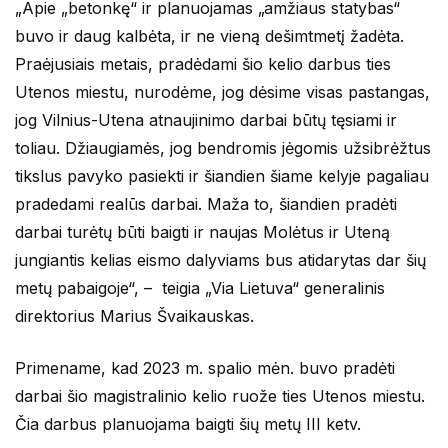
„Apie „betonkę“ ir planuojamas „amžiaus statybas“
buvo ir daug kalbėta, ir ne vieną dešimtmetį žadėta.
Praėjusiais metais, pradėdami šio kelio darbus ties
Utenos miestu, nurodėme, jog dėsime visas pastangas,
jog Vilnius-Utena atnaujinimo darbai būtų tęsiami ir
toliau. Džiaugiamės, jog bendromis jėgomis užsibrėžtus
tikslus pavyko pasiekti ir šiandien šiame kelyje pagaliau
pradedami realūs darbai. Maža to, šiandien pradėti
darbai turėtų būti baigti ir naujas Molėtus ir Uteną
jungiantis kelias eismo dalyviams bus atidarytas dar šių
metų pabaigoje“, – teigia „Via Lietuva“ generalinis
direktorius Marius Švaikauskas.
Primename, kad 2023 m. spalio mėn. buvo pradėti
darbai šio magistralinio kelio ruože ties Utenos miestu.
Čia darbus planuojama baigti šių metų III ketv.