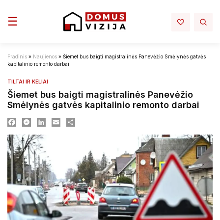
Toggle navigation
☰
Pradinis
»
Naujienos
»
Šiemet bus baigti magistralinės Panevėžio Smėlynės gatvės
kapitalinio remonto darbai
TILTAI IR KELIAI
Šiemet bus baigti magistralinės Panevėžio
Smėlynės gatvės kapitalinio remonto darbai
Facebook
Messenger
LinkedIn
Email
Dalintis