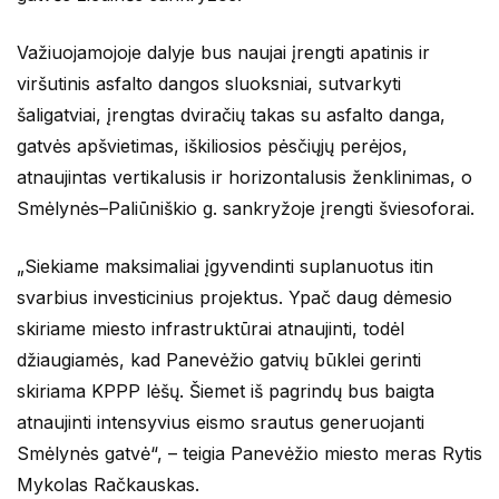
Važiuojamojoje dalyje bus naujai įrengti apatinis ir
viršutinis asfalto dangos sluoksniai, sutvarkyti
šaligatviai, įrengtas dviračių takas su asfalto danga,
gatvės apšvietimas, iškiliosios pėsčiųjų perėjos,
atnaujintas vertikalusis ir horizontalusis ženklinimas, o
Smėlynės–Paliūniškio g. sankryžoje įrengti šviesoforai.
„Siekiame maksimaliai įgyvendinti suplanuotus itin
svarbius investicinius projektus. Ypač daug dėmesio
skiriame miesto infrastruktūrai atnaujinti, todėl
džiaugiamės, kad Panevėžio gatvių būklei gerinti
skiriama KPPP lėšų. Šiemet iš pagrindų bus baigta
atnaujinti intensyvius eismo srautus generuojanti
Smėlynės gatvė“, – teigia Panevėžio miesto meras Rytis
Mykolas Račkauskas.