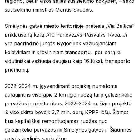
regiono, bet ir visos šalies susisiekimo kokybei“, – sako
susisiekimo ministras Marius Skuodis.
Smėlynės gatvė miesto teritorijoje pratęsia „Via Baltica“
priklausantį kelią A10 Panevėžys–Pasvalys–Ryga. Ji
yra pagrindinė jungtis Rygos link važiuojančiam
keleiviniam ir krovininiam transportui, per parą ja
vidutiniškai važiuoja daugiau kaip 16 tūkst. transporto
priemonių.
2022–2024 m. įgyvendinant projektą numatoma
atnaujinti iš viso apie 2 km ilgio ruožą tarp geležinkelio
pervažos ir miesto ribos. 2022–2024 m. šiam projektui
iš viso skirta beveik 3,7 mln. eurų KPPP lėšų. Šiemet
bus kapitališkai remontuojamas ruožas nuo
geležinkelio pervažos iki Smėlynės gatvės ir Šiaurinės
gatvės žiedinės sankryžos.