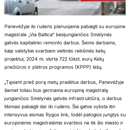
Panevėžyje iki rudens planuojama pabaigti su europine
magistrale „Via Baltica“ besijungiančios Smėlynės
gatvės kapitalinio remonto darbus. Šiems darbams,
kaip valstybei svarbiam vietinės reikšmės kelių
projektui, 2024 m. skirta 722 tūkst. eurų Kelių
priežiūros ir plėtros programos (KPPP) lėšų.
„Tęsiant prieš porą metų pradėtus darbus, Panevėžyje
šiemet toliau bus gerinama europinę magistralę
jungiančios Smėlynės gatvės infrastruktūra, o darbus
tikimasi pabaigti dar iki rudens. Šia gatve vyksta itin
intensyvus eismas Rygos link, todėl patogios jungtys su
europinėmis magistralėmis svarbios ne tik šio miesto ir