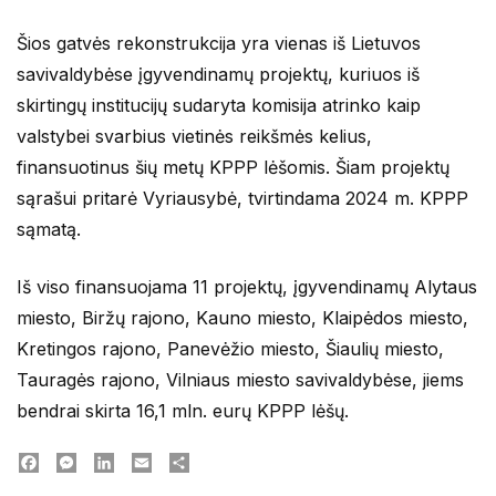
Šios gatvės rekonstrukcija yra vienas iš Lietuvos
savivaldybėse įgyvendinamų projektų, kuriuos iš
skirtingų institucijų sudaryta komisija atrinko kaip
valstybei svarbius vietinės reikšmės kelius,
finansuotinus šių metų KPPP lėšomis. Šiam projektų
sąrašui pritarė Vyriausybė, tvirtindama 2024 m. KPPP
sąmatą.
Iš viso finansuojama 11 projektų, įgyvendinamų Alytaus
miesto, Biržų rajono, Kauno miesto, Klaipėdos miesto,
Kretingos rajono, Panevėžio miesto, Šiaulių miesto,
Tauragės rajono, Vilniaus miesto savivaldybėse, jiems
bendrai skirta 16,1 mln. eurų KPPP lėšų.
Facebook
Messenger
LinkedIn
Email
Dalintis