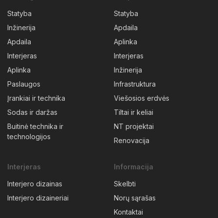
Statyba
Statyba
Inžinerija
Apdaila
Apdaila
Aplinka
Interjeras
Interjeras
Aplinka
Inžinerija
Paslaugos
Infrastruktura
Įrankiai ir technika
Viešosios erdvės
Sodas ir daržas
Tiltai ir keliai
Buitinė technika ir
NT projektai
technologijos
Renovacija
Interjeras
Informacija
Interjero dizainas
Skelbti
Interjero dizaineriai
Norų sąrašas
Kontaktai