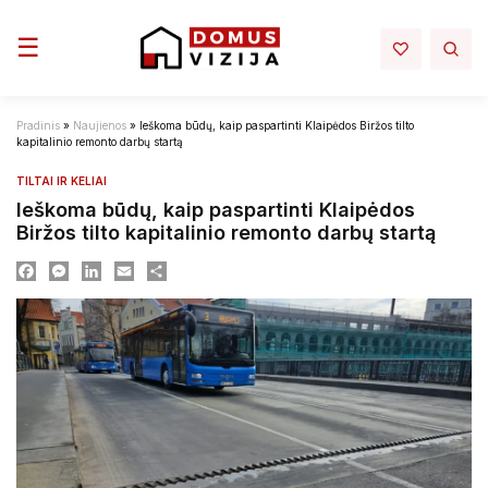
Toggle navigation
☰
Pradinis
»
Naujienos
»
Ieškoma būdų, kaip paspartinti Klaipėdos Biržos tilto
kapitalinio remonto darbų startą
TILTAI IR KELIAI
Ieškoma būdų, kaip paspartinti Klaipėdos
Biržos tilto kapitalinio remonto darbų startą
Facebook
Messenger
LinkedIn
Email
Dalintis