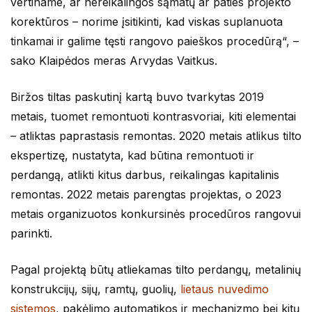
vertiname, ar nereikalingos sąmatų ar paties projekto
korektūros – norime įsitikinti, kad viskas suplanuota
tinkamai ir galime tęsti rangovo paieškos procedūrą“, –
sako Klaipėdos meras Arvydas Vaitkus.
Biržos tiltas paskutinį kartą buvo tvarkytas 2019
metais, tuomet remontuoti kontrasvoriai, kiti elementai
– atliktas paprastasis remontas. 2020 metais atlikus tilto
ekspertizę, nustatyta, kad būtina remontuoti ir
perdangą, atlikti kitus darbus, reikalingas kapitalinis
remontas. 2022 metais parengtas projektas, o 2023
metais organizuotos konkursinės procedūros rangovui
parinkti.
Pagal projektą būtų atliekamas tilto perdangų, metalinių
konstrukcijų, sijų, ramtų, guolių,
lietaus nuvedimo
sistemos
, pakėlimo automatikos ir mechanizmo bei kitų