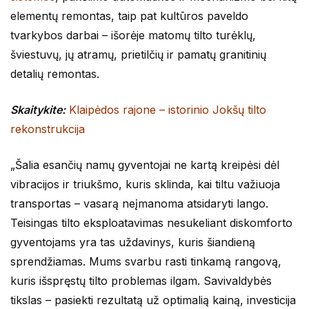
elementų remontas, taip pat kultūros paveldo
tvarkybos darbai – išorėje matomų tilto turėklų,
šviestuvų, jų atramų, prietilčių ir pamatų granitinių
detalių remontas.
Skaitykite:
Klaipėdos rajone – istorinio Jokšų tilto
rekonstrukcija
„Šalia esančių namų gyventojai ne kartą kreipėsi dėl
vibracijos ir triukšmo, kuris sklinda, kai tiltu važiuoja
transportas – vasarą neįmanoma atsidaryti lango.
Teisingas tilto eksploatavimas nesukeliant diskomforto
gyventojams yra tas uždavinys, kuris šiandieną
sprendžiamas. Mums svarbu rasti tinkamą rangovą,
kuris išspręstų tilto problemas ilgam. Savivaldybės
tikslas – pasiekti rezultatą už optimalią kainą, investicija