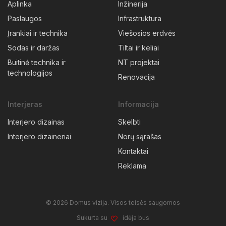
Aplinka
Inžinerija
Paslaugos
Infrastruktura
Įrankiai ir technika
Viešosios erdvės
Sodas ir daržas
Tiltai ir keliai
Buitinė technika ir
NT projektai
technologijos
Renovacija
Interjeras
Informacija
Interjero dizainas
Skelbti
Interjero dizaineriai
Norų sąrašas
Kontaktai
Reklama
© 2026 Domus vizija. Visos teisės saugomos
Sukurta su
idėja bus