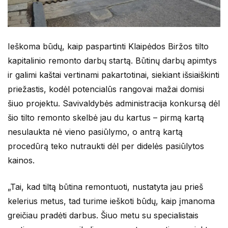
Ieškoma būdų, kaip paspartinti Klaipėdos Biržos tilto
kapitalinio remonto darbų startą. Būtinų darbų apimtys
ir galimi kaštai vertinami pakartotinai, siekiant išsiaiškinti
priežastis, kodėl potencialūs rangovai mažai domisi
šiuo projektu. Savivaldybės administracija konkursą dėl
šio tilto remonto skelbė jau du kartus – pirmą kartą
nesulaukta nė vieno pasiūlymo, o antrą kartą
procedūrą teko nutraukti dėl per didelės pasiūlytos
kainos.
„Tai, kad tiltą būtina remontuoti, nustatyta jau prieš
kelerius metus, tad turime ieškoti būdų, kaip įmanoma
greičiau pradėti darbus. Šiuo metu su specialistais