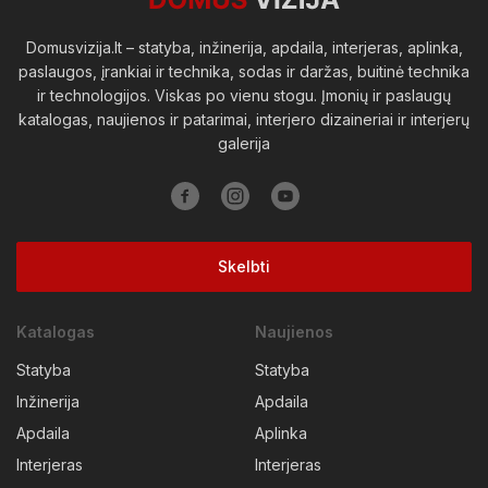
Domusvizija.lt – statyba, inžinerija, apdaila, interjeras, aplinka,
paslaugos, įrankiai ir technika, sodas ir daržas, buitinė technika
ir technologijos. Viskas po vienu stogu. Įmonių ir paslaugų
katalogas, naujienos ir patarimai, interjero dizaineriai ir interjerų
galerija
Skelbti
Katalogas
Naujienos
Statyba
Statyba
Inžinerija
Apdaila
Apdaila
Aplinka
Interjeras
Interjeras