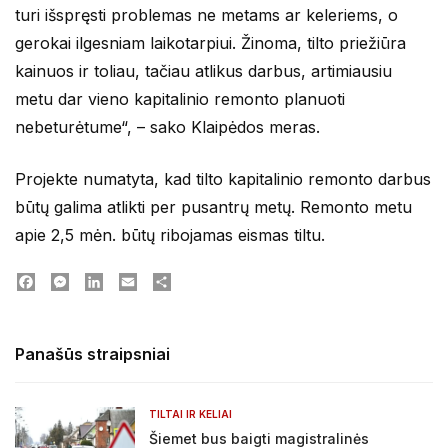
turi išspręsti problemas ne metams ar keleriems, o
gerokai ilgesniam laikotarpiui. Žinoma, tilto priežiūra
kainuos ir toliau, tačiau atlikus darbus, artimiausiu
metu dar vieno kapitalinio remonto planuoti
nebeturėtume“, – sako Klaipėdos meras.
Projekte numatyta, kad tilto kapitalinio remonto darbus
būtų galima atlikti per pusantrų metų. Remonto metu
apie 2,5 mėn. būtų ribojamas eismas tiltu.
Facebook
Messenger
LinkedIn
Email
Dalintis
Panašūs straipsniai
TILTAI IR KELIAI
Šiemet bus baigti magistralinės