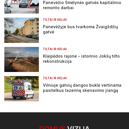
Panevėžio Smėlynės gatvės kapitalinio
remonto darbai
TILTAI IR KELIAI
Panevėžyje bus tvarkoma Žvaigždžių
gatvė
TILTAI IR KELIAI
Klaipėdos rajone – istorinio Jokšų tilto
rekonstrukcija
TILTAI IR KELIAI
Vilniuje gatvių dangos buklė vertinama
pasitelkus lazerinę skenavimo įrangą