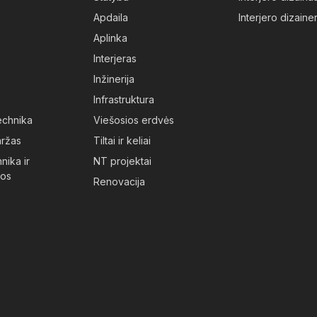
Apdaila
Interjero dizainer
Aplinka
Interjeras
Inžinerija
Infrastruktura
technika
Viešosios erdvės
aržas
Tiltai ir keliai
nika ir
NT projektai
jos
Renovacija