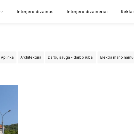
Interjero dizainas
Interjero dizaineriai
Rekla
Aplinka
Architektūra
Darbų sauga - darbo rubai
Elektra mano nam
ija
Sprendimai
Statyba
Tiltai ir keliai
Viešosios erdvės