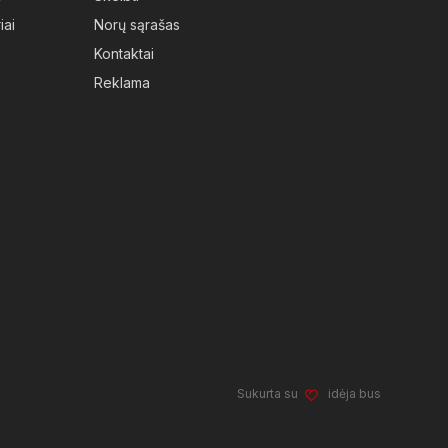
iai
Norų sąrašas
Kontaktai
Reklama
Sukurta su
idėja bus