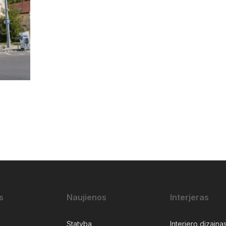
s
Naujienos
Interjeras
Statyba
Interjero dizaina