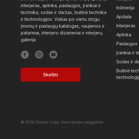
interjeras, aplinka, paslaugos, įrankiai ir
Inžinerija
technika, sodas ir daržas, buitinė technika
Apdaila
ir technologijos. Viskas po vienu stogu.
Interjeras
Įmonių ir paslaugų katalogas, naujienos ir
patarimai, interjero dizaineriai ir interjerų
Aplinka
galerija
Paslaugos
Įrankiai ir 
Sodas ir d
Buitinė tech
Skelbti
technologi
© 2026 Domus vizija. Visos teisės saugomos