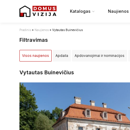
Katalogas
Naujienos
Pradinis
»
Naujienos
»
Vytautas Buinevičius
Filtravimas
Visos naujienos
Apdaila
Apdovanojimai ir nominacijos
Įstatymai ir reglamentai
NT projektai
NT rinka
Renovac
Vytautas Buinevičius