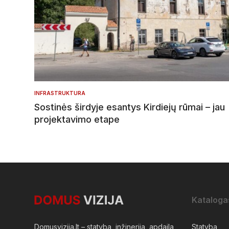
INFRASTRUKTURA
Sostinės širdyje esantys Kirdiejų rūmai – jau
projektavimo etape
Kataloga
Domusvizija.lt – statyba, inžinerija, apdaila,
Statyba