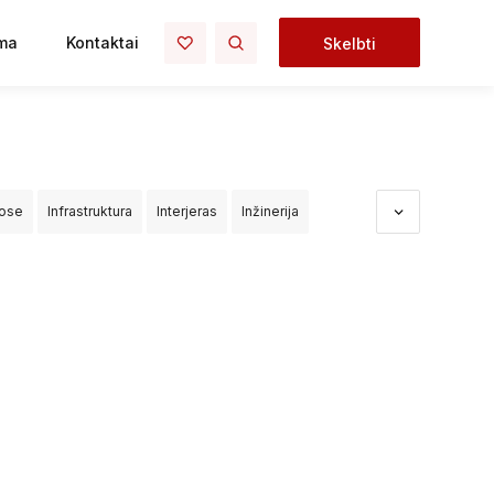
ma
Kontaktai
Skelbti
uose
Infrastruktura
Interjeras
Inžinerija