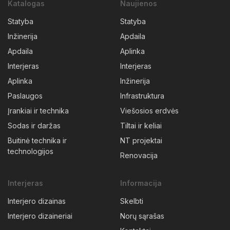
Katalogas
Naujienos
Statyba
Statyba
Inžinerija
Apdaila
Apdaila
Aplinka
Interjeras
Interjeras
Aplinka
Inžinerija
Paslaugos
Infrastruktura
Įrankiai ir technika
Viešosios erdvės
Sodas ir daržas
Tiltai ir keliai
Buitinė technika ir
NT projektai
technologijos
Renovacija
Interjeras
Informacija
Interjero dizainas
Skelbti
Interjero dizaineriai
Norų sąrašas