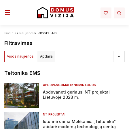
Toggle navigation
☰
Pradinis
»
Naujienos
»
Teltonika EMS
Filtravimas
Visos naujienos
Apdaila
Apdovanojimai ir nominacijos
Aplinka
Architektūra
Teltonika EMS
Darbų sauga - darbo rubai
Elektra mano namuose
APDOVANOJIMAI IR NOMINACIJOS
Apdovanoti geriausi NT projektai
Infrastruktura
Interjeras
Inžinerija
Lietuvoje 2023 m.
Įstatymai ir reglamentai
NT projektai
NT rinka
NT PROJEKTAI
Renovacija
Sprendimai
Statyba
Tiltai ir keliai
Istorinė diena Molėtams: „Teltonika“
atidarė modernų technologijų centrą