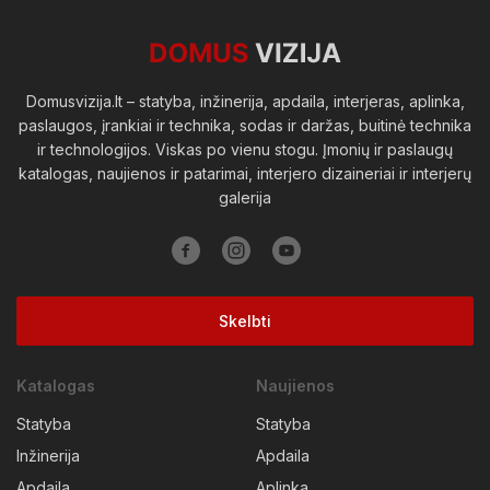
Viešosios erdvės
Domusvizija.lt – statyba, inžinerija, apdaila, interjeras, aplinka,
paslaugos, įrankiai ir technika, sodas ir daržas, buitinė technika
ir technologijos. Viskas po vienu stogu. Įmonių ir paslaugų
katalogas, naujienos ir patarimai, interjero dizaineriai ir interjerų
galerija
Skelbti
Katalogas
Naujienos
Statyba
Statyba
Inžinerija
Apdaila
Apdaila
Aplinka