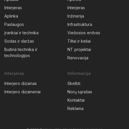
Interjeras
Interjeras
Aplinka
Inžinerija
Paslaugos
Infrastruktura
Įrankiai ir technika
Viešosios erdvės
Sodas ir daržas
Tiltai ir keliai
Buitinė technika ir
NT projektai
technologijos
Renovacija
Interjeras
Informacija
Interjero dizainas
Skelbti
Interjero dizaineriai
Norų sąrašas
Kontaktai
Reklama