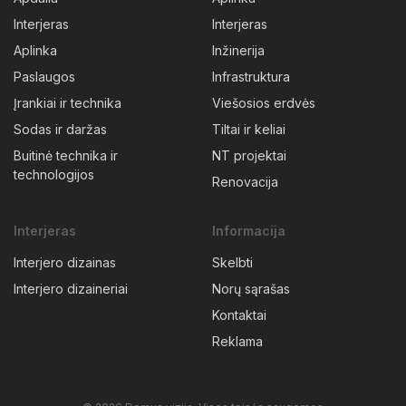
Interjeras
Interjeras
Aplinka
Inžinerija
Paslaugos
Infrastruktura
Įrankiai ir technika
Viešosios erdvės
Sodas ir daržas
Tiltai ir keliai
Buitinė technika ir
NT projektai
technologijos
Renovacija
Interjeras
Informacija
Interjero dizainas
Skelbti
Interjero dizaineriai
Norų sąrašas
Kontaktai
Reklama