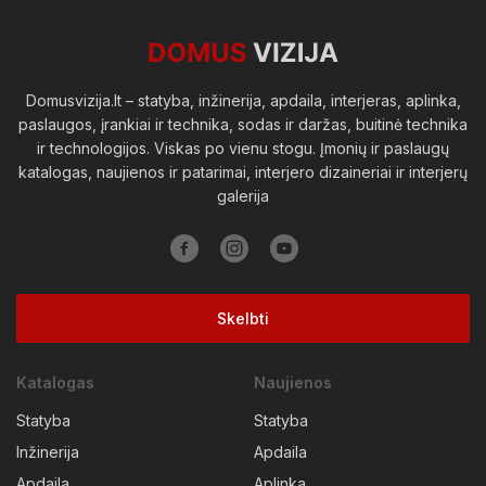
Viešosios erdvės
Domusvizija.lt – statyba, inžinerija, apdaila, interjeras, aplinka,
paslaugos, įrankiai ir technika, sodas ir daržas, buitinė technika
ir technologijos. Viskas po vienu stogu. Įmonių ir paslaugų
katalogas, naujienos ir patarimai, interjero dizaineriai ir interjerų
galerija
Skelbti
Katalogas
Naujienos
Statyba
Statyba
Inžinerija
Apdaila
Apdaila
Aplinka